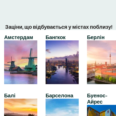
Заціни, що відбувається у містах поблизу!
Амстердам
Бангкок
Берлін
Балі
Барселона
Буенос-
Айрес