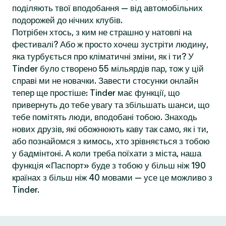
поділяють твої вподобання — від автомобільних
подорожей до нічних клубів.
Потрібен хтось, з ким не страшно у натовпі на
фестивалі? Або ж просто хочеш зустріти людину,
яка турбується про кліматичні зміни, як і ти? У
Tinder було створено 55 мільярдів пар, тож у цій
справі ми не новачки. Завести стосунки онлайн
тепер ще простіше: Tinder має функції, що
привернуть до тебе увагу та збільшать шанси, що
тебе помітять люди, вподобані тобою. Знаходь
нових друзів, які обожнюють каву так само, як і ти,
або познайомся з кимось, хто зрівняється з тобою
у бадмінтоні. А коли треба поїхати з міста, наша
функція «Паспорт» буде з тобою у більш ніж 190
країнах з більш ніж 40 мовами — усе це можливо з
Tinder.