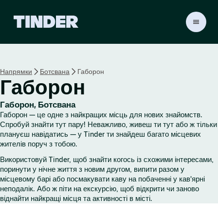
Г
о
л
о
в
Напрямки
Ботсвана
Габорон
н
Габорон
а
с
т
Габорон, Ботсвана
о
Габорон — це одне з найкращих місць для нових знайомств.
р
Спробуй знайти тут пару! Неважливо, живеш ти тут або ж тільки
і
плануєш навідатись — у Tinder ти знайдеш багато місцевих
жителів поруч з тобою.
н
к
Використовуй Tinder, щоб знайти когось із схожими інтересами,
а
поринути у нічне життя з новим другом, випити разом у
T
місцевому барі або посмакувати каву на побаченні у кав'ярні
i
неподалік. Або ж піти на екскурсію, щоб відкрити чи заново
n
віднайти найкращі місця та активності в місті.
d
e