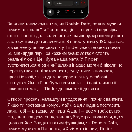
Завдяки таким функціям, як Double Date, режим музики,
режим астрології, «Паспорт», цілі стосунків і перевірка
фото, Tinder і далі залишається найпопулярнішим у світі
застосунком для знайомств. Він доступний у 190 країнах,
а з моменту появи свайпів у Tinder уже створено понад
55 мільярдів пар. І за кожним знайомством стоять
реальні люди. Це і була наша мета. У Tinder
зустрічаються люди, чиї шляхи інакше могли б ніколи не
перетнутися: нові закоханості, супутники в подорож,
прості історії, які згодом переростають у серйозні
стосунки. Якою б не була твоя мета — і навіть якщо її
поки що немає, — Tinder допоможе її досягти.
Створи профіль, налаштуй вподобання і почни свайпити.
Якщо ти поставиш комусь лайк, а ця людина поставить
лайк тобі — вітаємо, ви пара! А далі — все у твоїх руках.
Надішли повідомлення, заплануй зустріч, подивися, що з
цього вийде. Завдяки таким функціям, як Double Date,
режим музики, «Паспорт», «Хімія» та іншим, Tinder