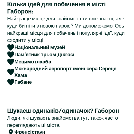
Кілька ідей для побачення в місті
r
Габорон:
Найкраще місце для знайомств ти вже знаєш, але
куди би піти з новою парою? Ми допоможемо. Ось
найкращі місця для побачень і популярні ідеї, куди
сходити у місці:
Національний музей
Пам'ятник трьом Дікгосі
Мецимотлхаба
Міжнародний аеропорт імені сера Сереце
Хама
Габане
Шукаєш одинаків/одиначок? Габорон
Люди, які шукають знайомства тут, також часто
переглядають ці міста.
Френсістаун