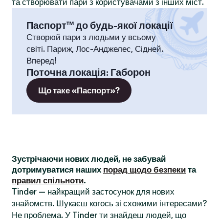
та створювати пари з користувачами з інших міст.
Паспорт™ до будь-якої локації
Створюй пари з людьми у всьому
світі. Париж, Лос-Анджелес, Сідней.
Вперед!
Поточна локація
:
Габорон
Що таке «Паспорт»?
Зустрічаючи нових людей, не забувай
дотримуватися наших
порад щодо безпеки
та
правил спільноти
.
Tinder — найкращий застосунок для нових
знайомств. Шукаєш когось зі схожими інтересами?
Не проблема. У Tinder ти знайдеш людей, що