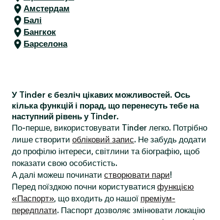
Амстердам
Балі
Бангкок
Барселона
У Tinder є безліч цікавих можливостей. Ось
кілька функцій і порад, що перенесуть тебе на
наступний рівень у Tinder.
По-перше, використовувати Tinder легко. Потрібно
лише створити
обліковий запис
. Не забудь додати
до профілю інтереси, світлини та біографію, щоб
показати свою особистість.
А далі можеш починати
створювати пари
!
Перед поїздкою почни користуватися
функцією
«Паспорт»
, що входить до нашої
преміум-
передплати
. Паспорт дозволяє змінювати локацію