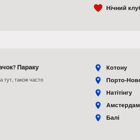
Нічний клу
ачок? Параку
Котону
Порто-Нов
 тут, також часто
Натітінгу
Амстердам
Балі