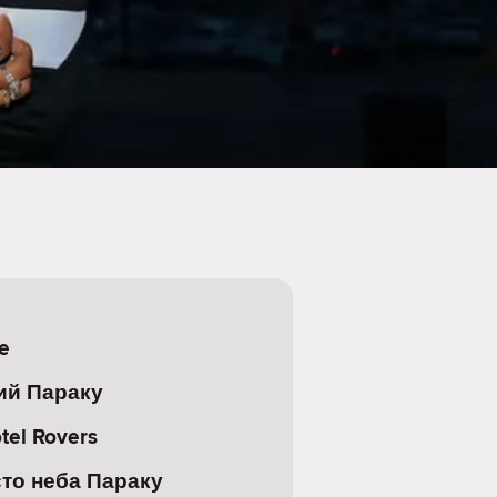
e
ий Параку
el Rovers
то неба Параку