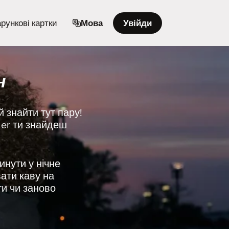
рункові картки
Мова
Увійди
н
 знайти тут пару!
der ти знайдеш
инути у нічне
ати каву на
ти чи заново