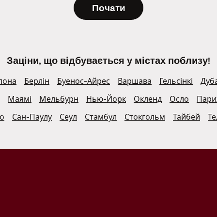
Почати
Заціни, що відбувається у містах поблизу!
лона
Берлін
Буенос-Айрес
Варшава
Гельсінкі
Дуб
Маямі
Мельбурн
Нью-Йорк
Окленд
Осло
Пар
о
Сан-Паулу
Сеул
Стамбул
Стокгольм
Тайбей
Те