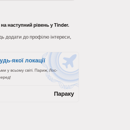
на наступний рівень у Tinder.
удь додати до профілю інтереси,
удь-якої локації
и у всьому світі. Париж, Лос-
перед!
Параку