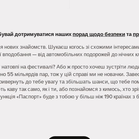
абувай дотримуватися наших
порад щодо безпеки
та
пр
я нових знайомств. Шукаєш когось зі схожими інтересами
 вподобання — від автомобільних подорожей до нічних кл
у натовпі на фестивалі? Або ж просто хочеш зустріти люд
рено 55 мільярдів пар, тож у цій справі ми не новачки. За
привернуть до тебе увагу та збільшать шанси, що тебе по
ь каву так само, як і ти, або познайомся з кимось, хто зр
функція «Паспорт» буде з тобою у більш ніж 190 країнах з