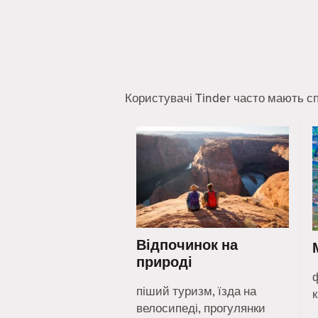
Користувачі Tinder часто мають сп
Відпочинок на
природі
піший туризм, їзда на
к
велосипеді, прогулянки