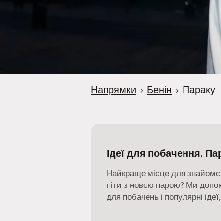
r
Напрямки
›
Бенін
›
Параку
Ідеї для побачення. Па
Найкраще місце для знайомст
піти з новою парою? Ми допо
для побачень і популярні ідеї,