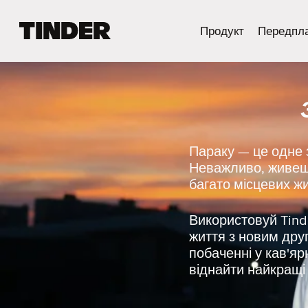
Г
Продукт
Передпл
о
л
о
в
н
а
с
т
Параку — це одне 
о
Неважливо, живеш 
р
багато місцевих жи
і
н
к
Використовуй Tinde
а
життя з новим дру
T
побаченні у кав'яр
i
віднайти найкращі м
n
d
e