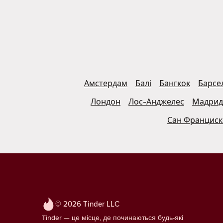
Амстердам
Балі
Бангкок
Барсе
Лондон
Лос-Анджелес
Мадрид
Сан Франциск
© 2026 Tinder LLC
Tinder — це місце, де починаються будь-які