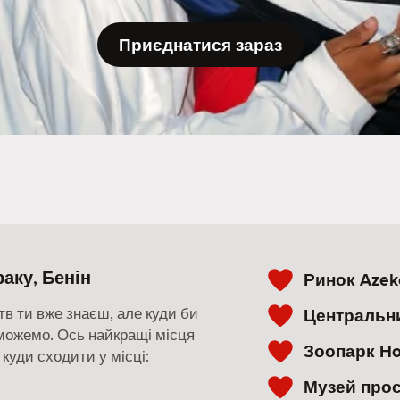
Приєднатися зараз
раку, Бенін
Ринок Azek
в ти вже знаєш, але куди би
Центральн
можемо. Ось найкращі місця
Зоопарк Hot
 куди сходити у місці:
Музей прос