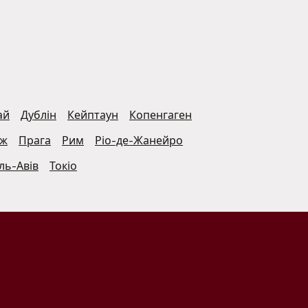
ай
Дублін
Кейптаун
Копенгаген
иж
Прага
Рим
Ріо-де-Жанейро
ль-Авів
Токіо