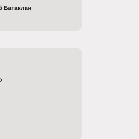
б Батаклан
о