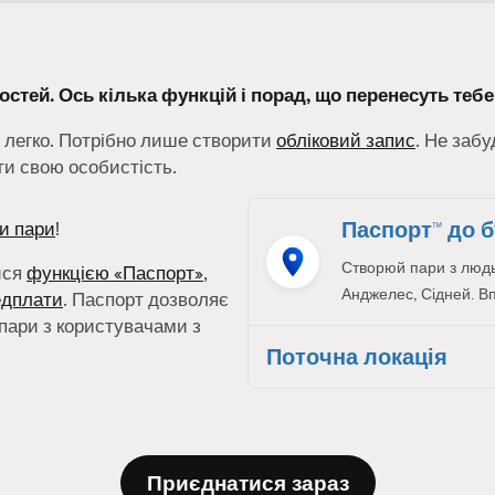
остей. Ось кілька функцій і порад, що перенесуть тебе 
 легко. Потрібно лише створити
обліковий запис
. Не заб
ти свою особистість.
Паспорт™ до б
и пари
!
Створюй пари з людьм
ися
функцією «Паспорт»
,
Анджелес, Сідней. В
едплати
. Паспорт дозволяє
пари з користувачами з
Поточна локація
Приєднатися зараз