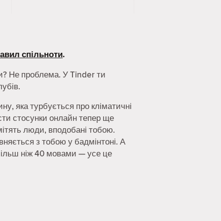
авил спільноти
.
? Не проблема. У Tinder ти
убів.
ину, яка турбується про кліматичні
вести стосунки онлайн тепер ще
мітять люди, вподобані тобою.
івняється з тобою у бадмінтоні. А
 більш ніж 40 мовами — усе це