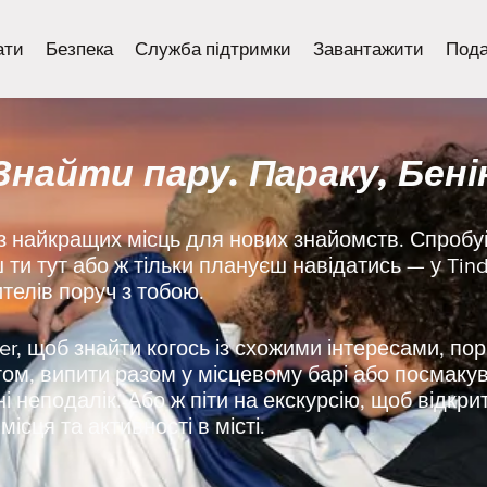
ати
Безпека
Служба підтримки
Завантажити
Пода
Знайти пару. Параку, Бені
з найкращих місць для нових знайомств. Спробуй
ти тут або ж тільки плануєш навідатись — у Tin
телів поруч з тобою.
r, щоб знайти когось із схожими інтересами, пор
гом, випити разом у місцевому барі або посмакув
ні неподалік. Або ж піти на екскурсію, щоб відкри
ісця та активності в місті.