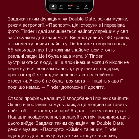
Завдяки таким функціям, як Double Date, режим музики,
режим астрології, «Паспорт», цілі стосунків і перевірка
фото, Tinder і далі залишається найпопулярнішим у світі
застосунком для знайомств. Він доступний у 190 країнах,
а з моменту появи свайпів у Tinder уже створено понад
55 мільярдів пар. І за кожним знайомством стоять
реальні люди. Це і була наша мета. У Tinder
зустрічаються люди, чиї шляхи інакше могли б ніколи не
перетнутися: нові закоханості, супутники в подорож,
прості історії, які згодом переростають у серйозні
стосунки. Якою б не була твоя мета — і навіть якщо її
поки що немає, — Tinder допоможе її досягти.
Створи профіль, налаштуй вподобання і почни свайпити.
Якщо ти поставиш комусь лайк, а ця людина поставить
лайк тобі — вітаємо, ви пара! А далі — все у твоїх руках.
Надішли повідомлення, заплануй зустріч, подивися, що з
цього вийде. Завдяки таким функціям, як Double Date,
режим музики, «Паспорт», «Хімія» та іншим, Tinder
підходить для пошуку будь-яких стосунків: легких,