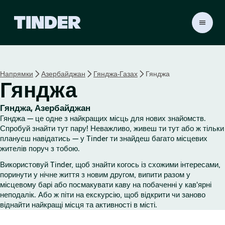
Г
о
л
о
в
Напрямки
Азербайджан
Гянджа-Газах
Гянджа
н
Гянджа
а
с
т
Гянджа, Азербайджан
о
Гянджа — це одне з найкращих місць для нових знайомств.
р
Спробуй знайти тут пару! Неважливо, живеш ти тут або ж тільки
і
плануєш навідатись — у Tinder ти знайдеш багато місцевих
жителів поруч з тобою.
н
к
Використовуй Tinder, щоб знайти когось із схожими інтересами,
а
поринути у нічне життя з новим другом, випити разом у
T
місцевому барі або посмакувати каву на побаченні у кав'ярні
i
неподалік. Або ж піти на екскурсію, щоб відкрити чи заново
n
віднайти найкращі місця та активності в місті.
d
e