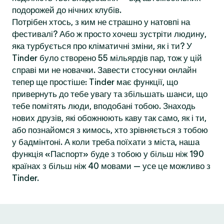
подорожей до нічних клубів.
Потрібен хтось, з ким не страшно у натовпі на
фестивалі? Або ж просто хочеш зустріти людину,
яка турбується про кліматичні зміни, як і ти? У
Tinder було створено 55 мільярдів пар, тож у цій
справі ми не новачки. Завести стосунки онлайн
тепер ще простіше: Tinder має функції, що
привернуть до тебе увагу та збільшать шанси, що
тебе помітять люди, вподобані тобою. Знаходь
нових друзів, які обожнюють каву так само, як і ти,
або познайомся з кимось, хто зрівняється з тобою
у бадмінтоні. А коли треба поїхати з міста, наша
функція «Паспорт» буде з тобою у більш ніж 190
країнах з більш ніж 40 мовами — усе це можливо з
Tinder.