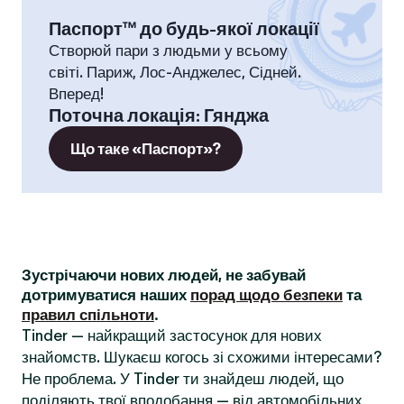
Паспорт™ до будь-якої локації
Створюй пари з людьми у всьому
світі. Париж, Лос-Анджелес, Сідней.
Вперед!
Поточна локація
:
Гянджа
Що таке «Паспорт»?
Зустрічаючи нових людей, не забувай
дотримуватися наших
порад щодо безпеки
та
правил спільноти
.
Tinder — найкращий застосунок для нових
знайомств. Шукаєш когось зі схожими інтересами?
Не проблема. У Tinder ти знайдеш людей, що
поділяють твої вподобання — від автомобільних