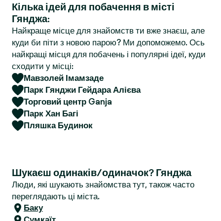
Кілька ідей для побачення в місті
r
Гянджа:
Найкраще місце для знайомств ти вже знаєш, але
куди би піти з новою парою? Ми допоможемо. Ось
найкращі місця для побачень і популярні ідеї, куди
сходити у місці:
Мавзолей Імамзаде
Парк Гянджи Гейдара Алієва
Торговий центр Ganja
Парк Хан Багі
Пляшка Будинок
Шукаєш одинаків/одиначок? Гянджа
Люди, які шукають знайомства тут, також часто
переглядають ці міста.
Баку
Сумкаїт