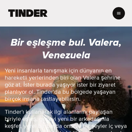
T
i
n
d
e
Bir eşleşme bul. Valera,
r
A
Venezuela
n
a
S
Yeni insanlarla tanışmak için dünyanın en
a
hareketli yerlerinden biri olan Valera şehrine
y
göz at. İster burada yaşıyor ister bir ziyaret
f
planlıyor ol, Tinder'da bu bölgede yaşayan
a
birçok insana rastlayabilirsin.
Tinder'ı kullanarak ilgi alanlarını paylaşan
biriyle eşleş, geceyi yeni bir arkadaşınla
keşfet, yerel bir barda onunla bir şeyler iç veya