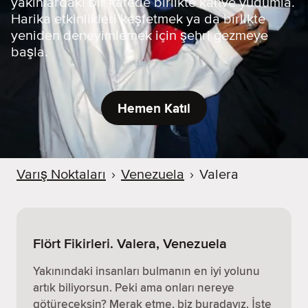
yakınlardaki bir kafede birlikte kahve yudumla.
Harika etkinlikleri keşfetmek ya da birlikte
yeniden deneyimlemek için şehri gezmeye
başla.
Hemen Katıl
Varış Noktaları
›
Venezuela
›
Valera
Flört Fikirleri. Valera, Venezuela
Yakınındaki insanları bulmanın en iyi yolunu
artık biliyorsun. Peki ama onları nereye
götüreceksin? Merak etme, biz buradayız. İşte