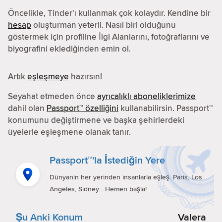
Öncelikle, Tinder'ı kullanmak çok kolaydır. Kendine bir
hesap
oluşturman yeterli. Nasıl biri olduğunu
göstermek için profiline İlgi Alanlarını, fotoğraflarını ve
biyografini eklediğinden emin ol.
Artık
eşleşmeye
hazırsın!
Seyahat etmeden önce
ayrıcalıklı aboneliklerimize
dahil olan
Passport™ özelliğini
kullanabilirsin. Passport™
konumunu değiştirmene ve başka şehirlerdeki
üyelerle eşleşmene olanak tanır.
Passport™'la İstediğin Yere
Dünyanın her yerinden insanlarla eşleş. Paris, Los
Angeles, Sidney... Hemen başla!
Şu Anki Konum
Valera