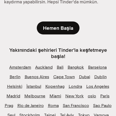
kaydırma yapabilirsin. Hepsi Tinder'da mümkün.
Hemen Başla
Yakınındaki şehirleri Tinder'la keşfetmeye
başla!
Amsterdam
Auckland
Bali
Bangkok
Barselona
Berlin
Buenos Aires
Cape Town
Dubai
Dublin
Helsinki
İstanbul
Kopenhag
Londra
Los Angeles
Madrid
Melbourne
Miami
New York
oslo
Paris
Prag
Rio de Janeiro
Roma
San Francisco
Sao Paulo
Seul
Stockholm
Taipei
Tel Aviv
Tokyo
Varşova