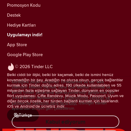
Promosyon Kodu
Destek
Hediye Kartları
Uygulamayı indir!
App Store
Google Play Store
© 2026 Tinder LLC
Belki ciddi bir ilişki, belki bir kaçamak, belki de ismini henüz
koyamadığın bir şey. Aradığın ne olursa olsun, gerçek bağlantılar
Gizliliğine değer veriyoruz. Ortaklarımız ve biz; web
kurmak için Tinder doğru adres. 190 ülkede kullanılabilen ve 55
sitemizin kitlesini ölçmek, sana özel teklifler sunmak ve
milyardan fazla eşleşme sağlayan Tinder, dünyanın en popüler
kendi Tinder pazarlama operasyonlarımızı geliştirmek için
flört uygulaması. Çifte Randevu, Müzik Modu, Passport, Uyum ve
izleyicilerden faydalanıyoruz.
Kullandığımız çerezler ve
diğer birçok özellik, her türden bağlantı kurman için tasarlandı.
sağlayıcılar hakkında daha fazla bilgi.
İstediğin zaman
iOS ve Android'de ücretsiz indir.
ayarlardan onayını geri çekebilirsin.
Türkçe
Kabul ediyorum