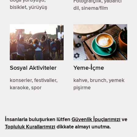
Fotoğrafçılık, yabancı
bisiklet, yürüyüş
dil, sinema/film
Sosyal Aktiviteler
Yeme-İçme
konserler, festivaller,
kahve, brunch, yemek
karaoke, spor
pişirme
İnsanlarla buluşurken lütfen
Güvenlik İpuçlarımızı
ve
Topluluk Kurallarımızı
dikkate almayı unutma.