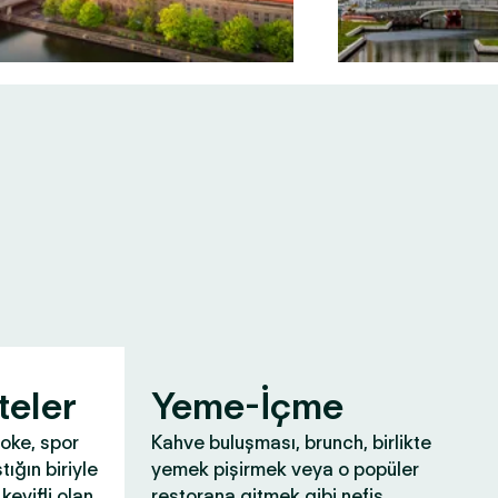
teler
Yeme-İçme
aoke, spor
Kahve buluşması, brunch, birlikte
tığın biriyle
yemek pişirmek veya o popüler
keyifli olan
restorana gitmek gibi nefis