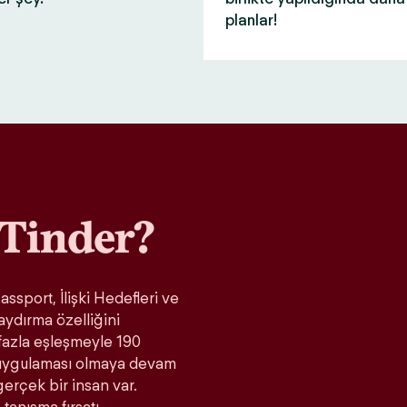
planlar!
Tinder?
ssport, İlişki Hedefleri ve
aydırma özelliğini
fazla eşleşmeyle 190
t uygulaması olmaya devam
gerçek bir insan var.