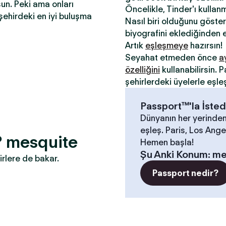
sun. Peki ama onları
Öncelikle, Tinder'ı kullan
şehirdeki en iyi buluşma
Nasıl biri olduğunu gösterm
biyografini eklediğinden e
Artık
eşleşmeye
hazırsın!
Seyahat etmeden önce
a
özelliğini
kullanabilirsin.
şehirlerdeki üyelerle eşle
Passport™'la İsted
Dünyanın her yerinden
eşleş. Paris, Los Angel
? mesquite
Hemen başla!
Şu Anki Konum
:
me
irlere de bakar.
Passport nedir?