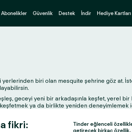
Abonelikler
Güvenlik
Destek
İndir
Hediye Kartları
 yerlerinden biri olan mesquite şehrine göz at. İste
yabilirsin.
 eşleş, geceyi yeni bir arkadaşınla keşfet, yerel bi
ri keşfetmek ya da birlikte yeniden deneyimlemek 
 fikri:
Tinder eğlenceli özellikl
getirecek birkaç özellik.