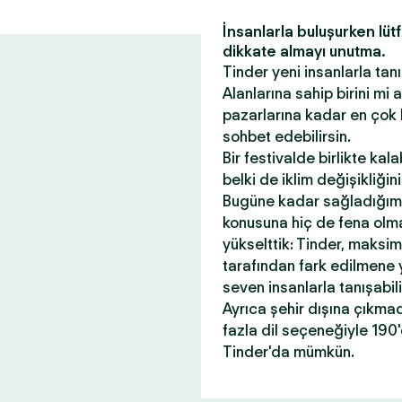
İnsanlarla buluşurken lüt
dikkate almayı unutma.
Tinder yeni insanlarla tanı
Alanlarına sahip birini mi
pazarlarına kadar en çok 
sohbet edebilirsin.
Bir festivalde birlikte kal
belki de iklim değişikliği
Bugüne kadar sağladığım
konusuna hiç de fena olmad
yükselttik: Tinder, maksi
tarafından fark edilmene 
seven insanlarla tanışabil
Ayrıca şehir dışına çıkma
fazla dil seçeneğiyle 190
Tinder'da mümkün.