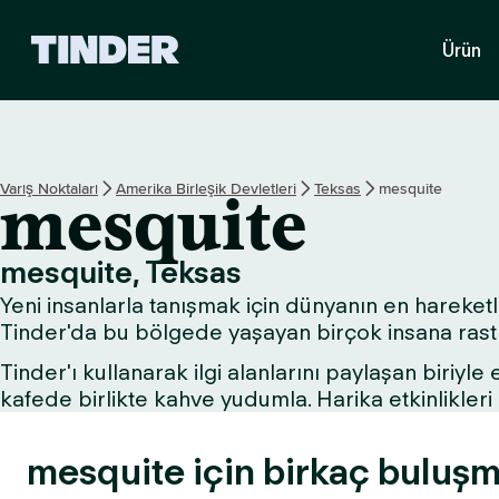
T
Ürün
i
n
d
e
r
A
Varış Noktaları
Amerika Birleşik Devletleri
Teksas
mesquite
mesquite
n
a
S
mesquite, Teksas
a
Yeni insanlarla tanışmak için dünyanın en hareketli
y
f
Tinder'da bu bölgede yaşayan birçok insana rastla
a
Tinder'ı kullanarak ilgi alanlarını paylaşan biriyle
kafede birlikte kahve yudumla. Harika etkinlikle
mesquite için birkaç buluşma