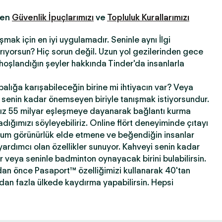
fen
Güvenlik İpuçlarımızı
ve
Topluluk Kurallarımızı
şmak için en iyi uygulamadır. Seninle aynı İlgi
 arıyorsun? Hiç sorun değil. Uzun yol gezilerinden gece
hoşlandığın şeyler hakkında Tinder'da insanlarla
abalığa karışabileceğin birine mi ihtiyacın var? Veya
ni senin kadar önemseyen biriyle tanışmak istiyorsundur.
ız 55 milyar eşleşmeye dayanarak bağlantı kurma
ığımızı söyleyebiliriz. Online flört deneyiminde çıtayı
mum görünürlük elde etmene ve beğendiğin insanlar
yardımcı olan özellikler sunuyor. Kahveyi senin kadar
ir veya seninle badminton oynayacak birini bulabilirsin.
dan önce Pasaport™ özelliğimizi kullanarak 40'tan
'dan fazla ülkede kaydırma yapabilirsin. Hepsi