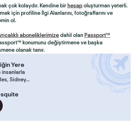
mak çok kolaydır. Kendine bir
hesap
oluşturman yeterli.
ek için profiline İlgi Alanlarını, fotoğraflarını ve
min ol.
yrıcalıklı aboneliklerimize
dahil olan
Passport™
 Passport™ konumunu değiştirmene ve başka
şmene olanak tanır.
iğin Yere
 insanlarla
es, Sidney...
squite