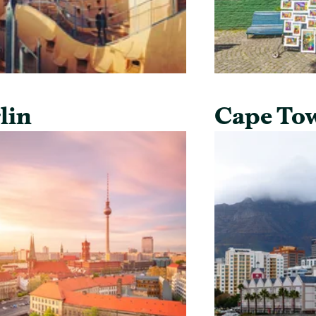
lin
Cape To