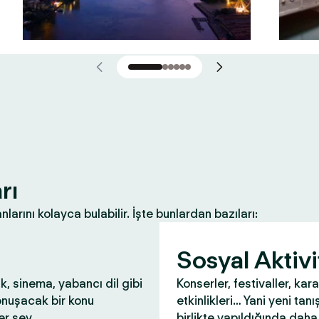
rı
nlarını kolayca bulabilir. İşte bunlardan bazıları:
Sosyal Aktivi
ık, sinema, yabancı dil gibi
Konserler, festivaller, kar
onuşacak bir konu
etkinlikleri… Yani yeni tanış
r şey.
birlikte yapıldığında daha 