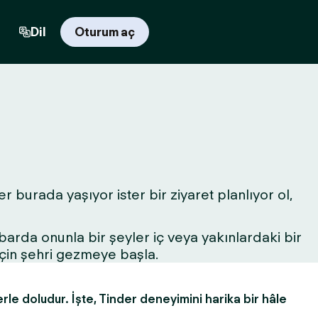
Dil
Oturum aç
r burada yaşıyor ister bir ziyaret planlıyor ol,
r barda onunla bir şeyler iç veya yakınlardaki bir
için şehri gezmeye başla.
erle doludur. İşte, Tinder deneyimini harika bir hâle