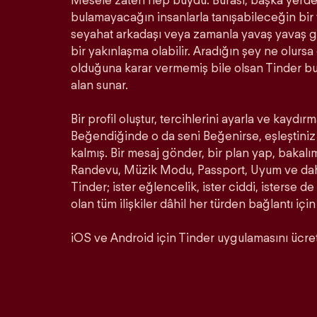
Mesele zaten hep buydu. Burası, başka yerde 
bulamayacağın insanlarla tanışabileceğin bir ye
seyahat arkadaşı veya zamanla yavaş yavaş ge
bir yakınlaşma olabilir. Aradığın şey ne olurs
olduğuna karar vermemiş bile olsan Tinder b
alan sunar.
Bir profil oluştur, tercihlerini ayarla ve kaydırm
Beğendiğinde o da seni Beğenirse, eşleştiniz 
kalmış. Bir mesaj gönder, bir plan yap, bakalı
Randevu, Müzik Modu, Passport, Uyum ve daha 
Tinder; ister eğlencelik, ister ciddi, isterse de
olan tüm ilişkiler dâhil her türden bağlantı için
iOS ve Android için Tinder uygulamasını ücrets