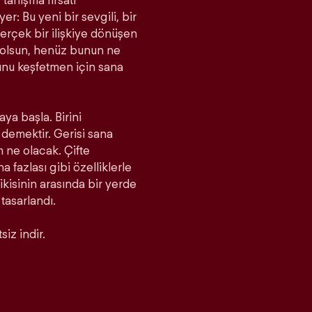
tanışma fırsatı
r: Bu yeni bir sevgili, bir
rçek bir ilişkiye dönüşen
a olsun, henüz bunun ne
unu keşfetmen için sana
aya başla. Birini
demektir. Gerisi sana
m ne olacak. Çifte
fazlası gibi özelliklerle
 ikisinin arasında bir yerde
 tasarlandı.
iz indir.