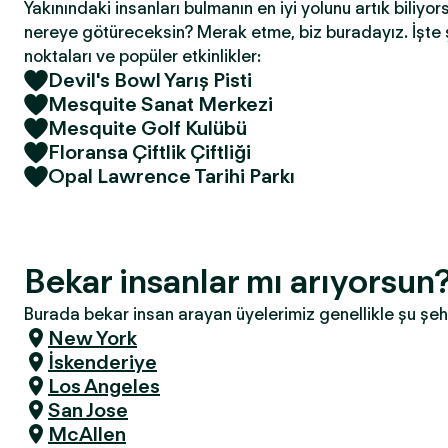
Yakınındaki insanları bulmanın en iyi yolunu artık biliyor
nereye götüreceksin? Merak etme, biz buradayız. İşte 
noktaları ve popüler etkinlikler:
Devil's Bowl Yarış Pisti
Mesquite Sanat Merkezi
Mesquite Golf Kulübü
Floransa Çiftlik Çiftliği
Opal Lawrence Tarihi Parkı
Bekar insanlar mı arıyorsun
Burada bekar insan arayan üyelerimiz genellikle şu şeh
New York
İskenderiye
Los Angeles
San Jose
McAllen