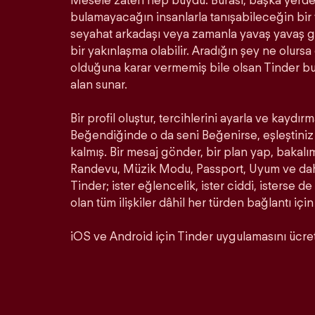
Mesele zaten hep buydu. Burası, başka yerde 
bulamayacağın insanlarla tanışabileceğin bir ye
seyahat arkadaşı veya zamanla yavaş yavaş ge
bir yakınlaşma olabilir. Aradığın şey ne olurs
olduğuna karar vermemiş bile olsan Tinder b
alan sunar.
Bir profil oluştur, tercihlerini ayarla ve kaydırm
Beğendiğinde o da seni Beğenirse, eşleştiniz 
kalmış. Bir mesaj gönder, bir plan yap, bakalı
Randevu, Müzik Modu, Passport, Uyum ve daha 
Tinder; ister eğlencelik, ister ciddi, isterse de
olan tüm ilişkiler dâhil her türden bağlantı için
iOS ve Android için Tinder uygulamasını ücrets