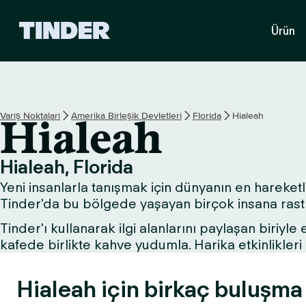
T
Ürün
i
n
d
e
r
A
Varış Noktaları
Amerika Birleşik Devletleri
Florida
Hialeah
Hialeah
n
a
S
Hialeah, Florida
a
Yeni insanlarla tanışmak için dünyanın en hareketli 
y
f
Tinder'da bu bölgede yaşayan birçok insana rastla
a
Tinder'ı kullanarak ilgi alanlarını paylaşan biriyle
kafede birlikte kahve yudumla. Harika etkinlikle
Hialeah için birkaç buluşma f