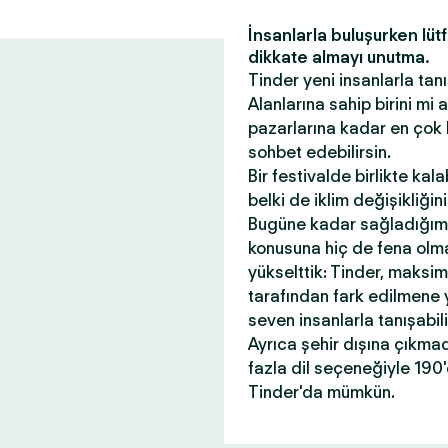
İnsanlarla buluşurken lüt
dikkate almayı unutma.
Tinder yeni insanlarla tanı
Alanlarına sahip birini mi
pazarlarına kadar en çok 
sohbet edebilirsin.
Bir festivalde birlikte kal
belki de iklim değişikliği
Bugüne kadar sağladığım
konusuna hiç de fena olmad
yükselttik: Tinder, maksi
tarafından fark edilmene 
seven insanlarla tanışabil
Ayrıca şehir dışına çıkma
fazla dil seçeneğiyle 190
Tinder'da mümkün.