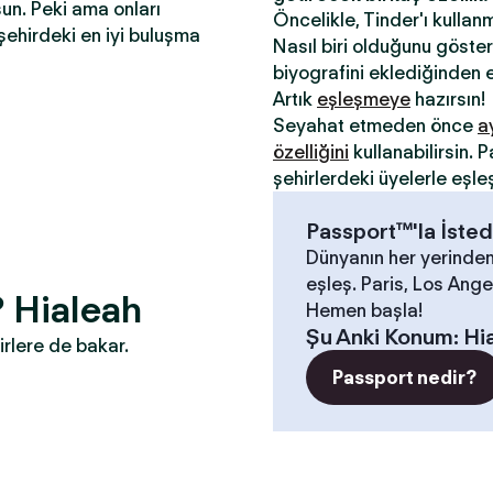
sun. Peki ama onları
Öncelikle, Tinder'ı kullan
şehirdeki en iyi buluşma
Nasıl biri olduğunu gösterm
biyografini eklediğinden e
Artık
eşleşmeye
hazırsın!
Seyahat etmeden önce
a
özelliğini
kullanabilirsin.
şehirlerdeki üyelerle eşle
Passport™'la İsted
Dünyanın her yerinden
eşleş. Paris, Los Angel
? Hialeah
Hemen başla!
Şu Anki Konum
:
Hi
irlere de bakar.
Passport nedir?