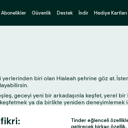
Abonelikler
Güvenlik
Destek
İndir
Hediye Kartları
yerlerinden biri olan Hialeah şehrine göz at. İster 
yabilirsin.
 eşleş, geceyi yeni bir arkadaşınla keşfet, yerel bi
ri keşfetmek ya da birlikte yeniden deneyimlemek 
ikri:
Tinder eğlenceli özellikl
getirecek birkaç özellik.