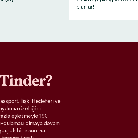
planlar!
Tinder?
ssport, İlişki Hedefleri ve
aydırma özelliğini
fazla eşleşmeyle 190
t uygulaması olmaya devam
gerçek bir insan var.