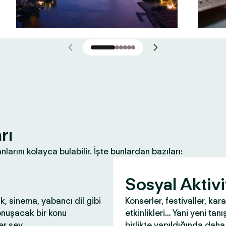
rı
nlarını kolayca bulabilir. İşte bunlardan bazıları:
Sosyal Aktivi
ık, sinema, yabancı dil gibi
Konserler, festivaller, kar
onuşacak bir konu
etkinlikleri… Yani yeni tanış
r şey.
birlikte yapıldığında daha 