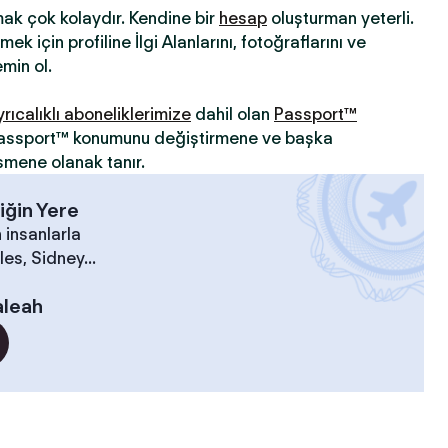
mak çok kolaydır. Kendine bir
hesap
oluşturman yeterli.
ek için profiline İlgi Alanlarını, fotoğraflarını ve
min ol.
yrıcalıklı aboneliklerimize
dahil olan
Passport™
 Passport™ konumunu değiştirmene ve başka
şmene olanak tanır.
iğin Yere
 insanlarla
es, Sidney...
aleah