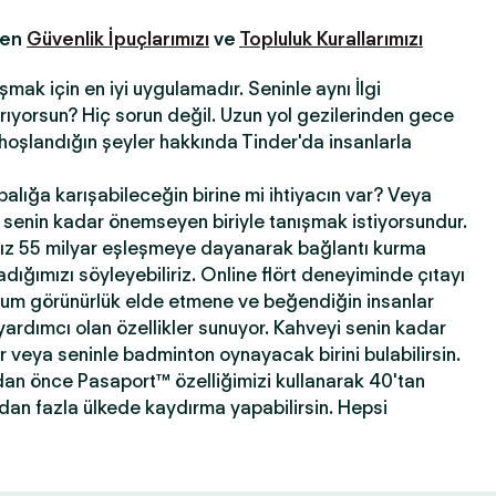
fen
Güvenlik İpuçlarımızı
ve
Topluluk Kurallarımızı
şmak için en iyi uygulamadır. Seninle aynı İlgi
 arıyorsun? Hiç sorun değil. Uzun yol gezilerinden gece
hoşlandığın şeyler hakkında Tinder'da insanlarla
abalığa karışabileceğin birine mi ihtiyacın var? Veya
ni senin kadar önemseyen biriyle tanışmak istiyorsundur.
ız 55 milyar eşleşmeye dayanarak bağlantı kurma
ığımızı söyleyebiliriz. Online flört deneyiminde çıtayı
mum görünürlük elde etmene ve beğendiğin insanlar
yardımcı olan özellikler sunuyor. Kahveyi senin kadar
ir veya seninle badminton oynayacak birini bulabilirsin.
dan önce Pasaport™ özelliğimizi kullanarak 40'tan
'dan fazla ülkede kaydırma yapabilirsin. Hepsi