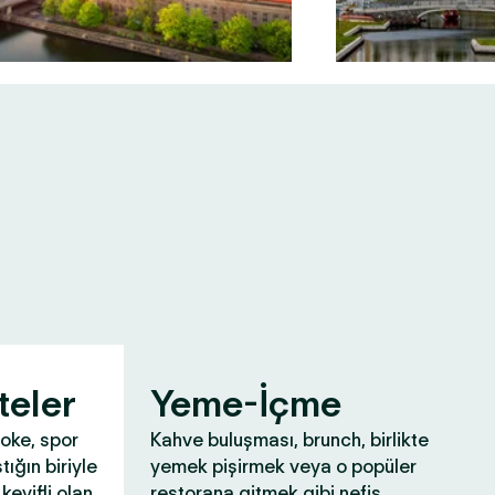
teler
Yeme-İçme
aoke, spor
Kahve buluşması, brunch, birlikte
tığın biriyle
yemek pişirmek veya o popüler
keyifli olan
restorana gitmek gibi nefis