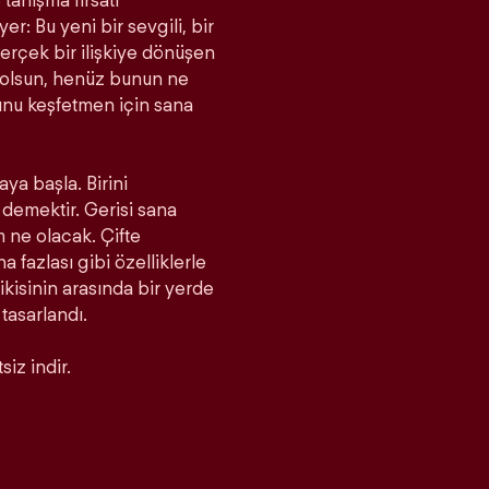
tanışma fırsatı
r: Bu yeni bir sevgili, bir
rçek bir ilişkiye dönüşen
a olsun, henüz bunun ne
unu keşfetmen için sana
aya başla. Birini
demektir. Gerisi sana
m ne olacak. Çifte
fazlası gibi özelliklerle
 ikisinin arasında bir yerde
 tasarlandı.
iz indir.