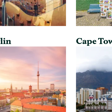
lin
Cape To