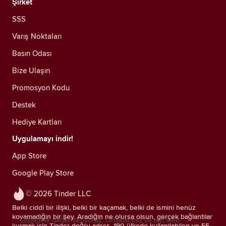
Şirket
SSS
Varış Noktaları
Basın Odası
Bize Ulaşın
Promosyon Kodu
Destek
Hediye Kartları
Uygulamayı indir!
App Store
Google Play Store
© 2026 Tinder LLC
Belki ciddi bir ilişki, belki bir kaçamak, belki de ismini henüz
koyamadığın bir şey. Aradığın ne olursa olsun, gerçek bağlantılar
Gizliliğine değer veriyoruz. Ortaklarımız ve biz; web
kurmak için Tinder doğru adres. 190 ülkede kullanılabilen ve 55