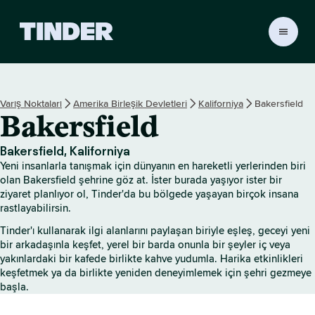
T
i
n
d
e
Varış Noktaları
Amerika Birleşik Devletleri
Kaliforniya
Bakersfield
r
Bakersfield
A
n
a
Bakersfield, Kaliforniya
S
Yeni insanlarla tanışmak için dünyanın en hareketli yerlerinden biri
a
olan Bakersfield şehrine göz at. İster burada yaşıyor ister bir
y
ziyaret planlıyor ol, Tinder'da bu bölgede yaşayan birçok insana
rastlayabilirsin.
f
a
Tinder'ı kullanarak ilgi alanlarını paylaşan biriyle eşleş, geceyi yeni
bir arkadaşınla keşfet, yerel bir barda onunla bir şeyler iç veya
yakınlardaki bir kafede birlikte kahve yudumla. Harika etkinlikleri
keşfetmek ya da birlikte yeniden deneyimlemek için şehri gezmeye
başla.