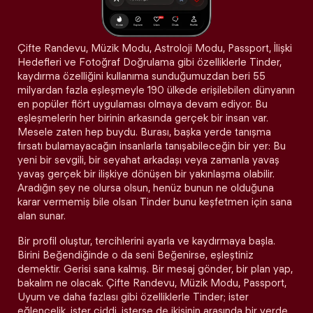
Çifte Randevu, Müzik Modu, Astroloji Modu, Passport, İlişki
Hedefleri ve Fotoğraf Doğrulama gibi özelliklerle Tinder,
kaydırma özelliğini kullanıma sunduğumuzdan beri 55
milyardan fazla eşleşmeyle 190 ülkede erişilebilen dünyanın
en popüler flört uygulaması olmaya devam ediyor. Bu
eşleşmelerin her birinin arkasında gerçek bir insan var.
Mesele zaten hep buydu. Burası, başka yerde tanışma
fırsatı bulamayacağın insanlarla tanışabileceğin bir yer: Bu
yeni bir sevgili, bir seyahat arkadaşı veya zamanla yavaş
yavaş gerçek bir ilişkiye dönüşen bir yakınlaşma olabilir.
Aradığın şey ne olursa olsun, henüz bunun ne olduğuna
karar vermemiş bile olsan Tinder bunu keşfetmen için sana
alan sunar.
Bir profil oluştur, tercihlerini ayarla ve kaydırmaya başla.
Birini Beğendiğinde o da seni Beğenirse, eşleştiniz
demektir. Gerisi sana kalmış. Bir mesaj gönder, bir plan yap,
bakalım ne olacak. Çifte Randevu, Müzik Modu, Passport,
Uyum ve daha fazlası gibi özelliklerle Tinder; ister
eğlencelik, ister ciddi, isterse de ikisinin arasında bir yerde