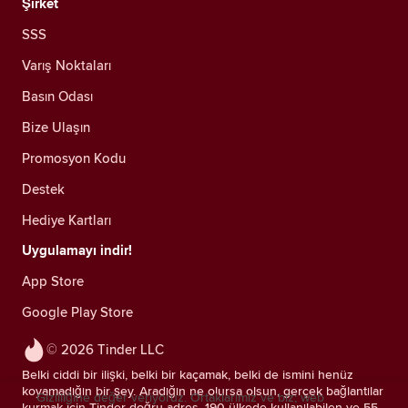
Şirket
SSS
Varış Noktaları
Basın Odası
Bize Ulaşın
Promosyon Kodu
Destek
Hediye Kartları
Uygulamayı indir!
App Store
Google Play Store
© 2026 Tinder LLC
Belki ciddi bir ilişki, belki bir kaçamak, belki de ismini henüz
koyamadığın bir şey. Aradığın ne olursa olsun, gerçek bağlantılar
Gizliliğine değer veriyoruz. Ortaklarımız ve biz; web
kurmak için Tinder doğru adres. 190 ülkede kullanılabilen ve 55