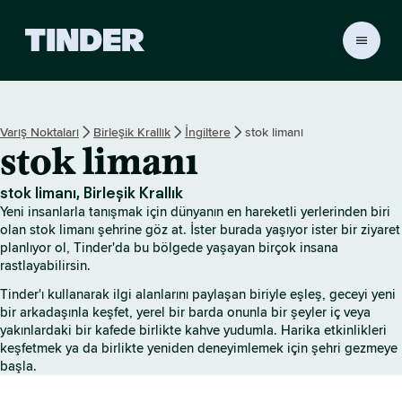
T
i
n
d
e
Varış Noktaları
Birleşik Krallık
İngiltere
stok limanı
r
stok limanı
A
n
a
stok limanı, Birleşik Krallık
S
Yeni insanlarla tanışmak için dünyanın en hareketli yerlerinden biri
a
olan stok limanı şehrine göz at. İster burada yaşıyor ister bir ziyaret
y
planlıyor ol, Tinder'da bu bölgede yaşayan birçok insana
rastlayabilirsin.
f
a
Tinder'ı kullanarak ilgi alanlarını paylaşan biriyle eşleş, geceyi yeni
bir arkadaşınla keşfet, yerel bir barda onunla bir şeyler iç veya
yakınlardaki bir kafede birlikte kahve yudumla. Harika etkinlikleri
keşfetmek ya da birlikte yeniden deneyimlemek için şehri gezmeye
başla.