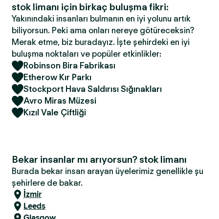
stok limanı için birkaç buluşma fikri:
Yakınındaki insanları bulmanın en iyi yolunu artık
biliyorsun. Peki ama onları nereye götüreceksin?
Merak etme, biz buradayız. İşte şehirdeki en iyi
buluşma noktaları ve popüler etkinlikler:
Robinson Bira Fabrikası
Etherow Kır Parkı
Stockport Hava Saldırısı Sığınakları
Avro Miras Müzesi
Kızıl Vale Çiftliği
Bekar insanlar mı arıyorsun? stok limanı
Burada bekar insan arayan üyelerimiz genellikle şu
şehirlere de bakar.
İzmir
Leeds
Glasgow