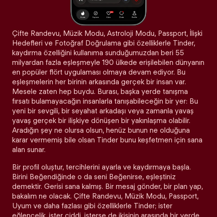
Çifte Randevu, Müzik Modu, Astroloji Modu, Passport, İlişki
Hedefleri ve Fotoğraf Doğrulama gibi özelliklerle Tinder,
kaydırma özelliğini kullanıma sunduğumuzdan beri 55
milyardan fazla eşleşmeyle 190 ülkede erişilebilen dünyanın
en popüler flört uygulaması olmaya devam ediyor. Bu
eşleşmelerin her birinin arkasında gerçek bir insan var.
Mesele zaten hep buydu. Burası, başka yerde tanışma
fırsatı bulamayacağın insanlarla tanışabileceğin bir yer: Bu
yeni bir sevgili, bir seyahat arkadaşı veya zamanla yavaş
yavaş gerçek bir ilişkiye dönüşen bir yakınlaşma olabilir.
Aradığın şey ne olursa olsun, henüz bunun ne olduğuna
karar vermemiş bile olsan Tinder bunu keşfetmen için sana
alan sunar.
Bir profil oluştur, tercihlerini ayarla ve kaydırmaya başla.
Birini Beğendiğinde o da seni Beğenirse, eşleştiniz
demektir. Gerisi sana kalmış. Bir mesaj gönder, bir plan yap,
bakalım ne olacak. Çifte Randevu, Müzik Modu, Passport,
Uyum ve daha fazlası gibi özelliklerle Tinder; ister
eğlencelik, ister ciddi, isterse de ikisinin arasında bir yerde