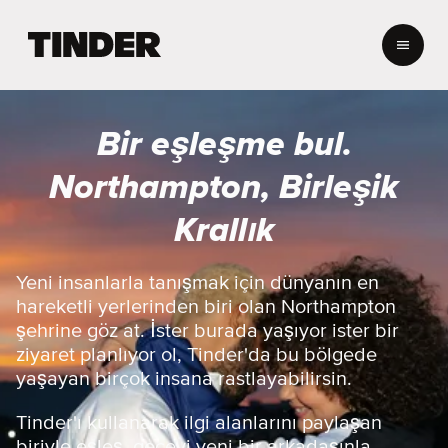
T
i
n
d
e
Bir eşleşme bul.
r
A
Northampton, Birleşik
n
a
Krallık
S
a
y
Yeni insanlarla tanışmak için dünyanın en
f
hareketli yerlerinden biri olan Northampton
a
şehrine göz at. İster burada yaşıyor ister bir
ziyaret planlıyor ol, Tinder'da bu bölgede
yaşayan birçok insana rastlayabilirsin.
Tinder'ı kullanarak ilgi alanlarını paylaşan
biriyle eşleş, geceyi yeni bir arkadaşınla