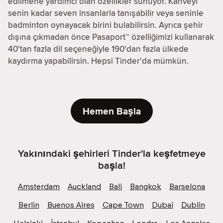
edilmene yardımcı olan özellikler sunuyor. Kahveyi
senin kadar seven insanlarla tanışabilir veya seninle
badminton oynayacak birini bulabilirsin. Ayrıca şehir
dışına çıkmadan önce Pasaport™ özelliğimizi kullanarak
40'tan fazla dil seçeneğiyle 190'dan fazla ülkede
kaydırma yapabilirsin. Hepsi Tinder'da mümkün.
Hemen Başla
Yakınındaki şehirleri Tinder'la keşfetmeye
başla!
Amsterdam
Auckland
Bali
Bangkok
Barselona
Berlin
Buenos Aires
Cape Town
Dubai
Dublin