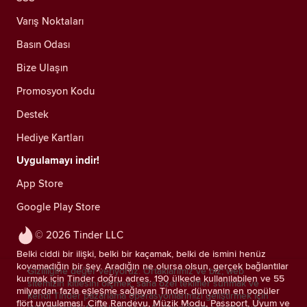
Varış Noktaları
Basın Odası
Bize Ulaşın
Promosyon Kodu
Destek
Hediye Kartları
Uygulamayı indir!
App Store
Google Play Store
© 2026 Tinder LLC
Belki ciddi bir ilişki, belki bir kaçamak, belki de ismini henüz
koyamadığın bir şey. Aradığın ne olursa olsun, gerçek bağlantılar
Gizliliğine değer veriyoruz. Ortaklarımız ve biz; web
kurmak için Tinder doğru adres. 190 ülkede kullanılabilen ve 55
sitemizin kitlesini ölçmek, sana özel teklifler sunmak ve
milyardan fazla eşleşme sağlayan Tinder, dünyanın en popüler
kendi Tinder pazarlama operasyonlarımızı geliştirmek için
flört uygulaması. Çifte Randevu, Müzik Modu, Passport, Uyum ve