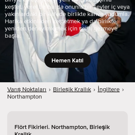
keşfet, yerel bir barda onunla bir şeyler iç veya
yakınlardaki bir kafede birlikte kahve yudumla.
Harika etkinlikleri keşfetmek ya da birlikte
yeniden deneyimlemek için şehri gezmeye
başla.
Hemen Katıl
Varış Noktaları
›
Birleşik Krallık
›
İngiltere
›
Northampton
Flört Fikirleri. Northampton, Birleşik
Krallık