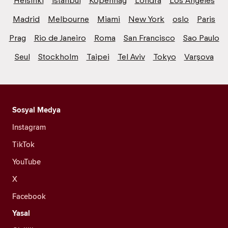
Helsinki
İstanbul
Kopenhag
Londra
Los Angeles
Madrid
Melbourne
Miami
New York
oslo
Paris
Prag
Rio de Janeiro
Roma
San Francisco
Sao Paulo
Seul
Stockholm
Taipei
Tel Aviv
Tokyo
Varşova
Sosyal Medya
Instagram
TikTok
YouTube
X
Facebook
Yasal