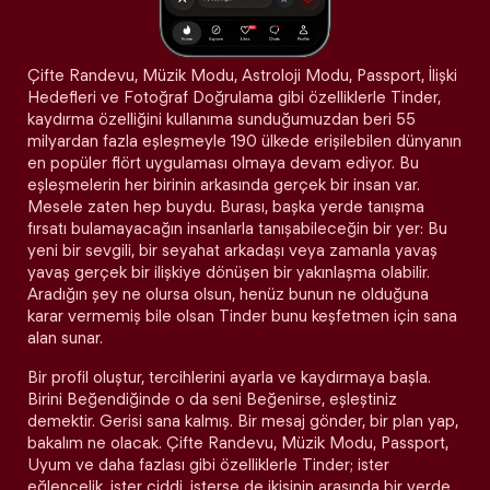
Çifte Randevu, Müzik Modu, Astroloji Modu, Passport, İlişki
Hedefleri ve Fotoğraf Doğrulama gibi özelliklerle Tinder,
kaydırma özelliğini kullanıma sunduğumuzdan beri 55
milyardan fazla eşleşmeyle 190 ülkede erişilebilen dünyanın
en popüler flört uygulaması olmaya devam ediyor. Bu
eşleşmelerin her birinin arkasında gerçek bir insan var.
Mesele zaten hep buydu. Burası, başka yerde tanışma
fırsatı bulamayacağın insanlarla tanışabileceğin bir yer: Bu
yeni bir sevgili, bir seyahat arkadaşı veya zamanla yavaş
yavaş gerçek bir ilişkiye dönüşen bir yakınlaşma olabilir.
Aradığın şey ne olursa olsun, henüz bunun ne olduğuna
karar vermemiş bile olsan Tinder bunu keşfetmen için sana
alan sunar.
Bir profil oluştur, tercihlerini ayarla ve kaydırmaya başla.
Birini Beğendiğinde o da seni Beğenirse, eşleştiniz
demektir. Gerisi sana kalmış. Bir mesaj gönder, bir plan yap,
bakalım ne olacak. Çifte Randevu, Müzik Modu, Passport,
Uyum ve daha fazlası gibi özelliklerle Tinder; ister
eğlencelik, ister ciddi, isterse de ikisinin arasında bir yerde