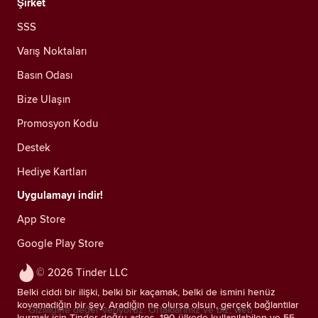
Şirket
SSS
Varış Noktaları
Basın Odası
Bize Ulaşın
Promosyon Kodu
Destek
Hediye Kartları
Uygulamayı indir!
App Store
Google Play Store
© 2026 Tinder LLC
Belki ciddi bir ilişki, belki bir kaçamak, belki de ismini henüz
koyamadığın bir şey. Aradığın ne olursa olsun, gerçek bağlantılar
Gizliliğine değer veriyoruz. Ortaklarımız ve biz; web
kurmak için Tinder doğru adres. 190 ülkede kullanılabilen ve 55