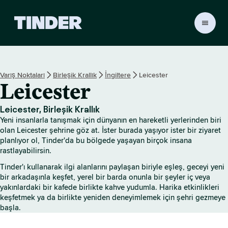
T
i
n
d
e
Varış Noktaları
Birleşik Krallık
İngiltere
Leicester
r
Leicester
A
n
a
Leicester, Birleşik Krallık
S
Yeni insanlarla tanışmak için dünyanın en hareketli yerlerinden biri
a
olan Leicester şehrine göz at. İster burada yaşıyor ister bir ziyaret
y
planlıyor ol, Tinder'da bu bölgede yaşayan birçok insana
rastlayabilirsin.
f
a
Tinder'ı kullanarak ilgi alanlarını paylaşan biriyle eşleş, geceyi yeni
bir arkadaşınla keşfet, yerel bir barda onunla bir şeyler iç veya
yakınlardaki bir kafede birlikte kahve yudumla. Harika etkinlikleri
keşfetmek ya da birlikte yeniden deneyimlemek için şehri gezmeye
başla.