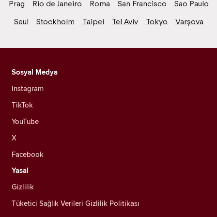
Prag
Rio de Janeiro
Roma
San Francisco
Sao Paulo
Seul
Stockholm
Taipei
Tel Aviv
Tokyo
Varşova
Sosyal Medya
Instagram
TikTok
YouTube
X
Facebook
Yasal
Gizlilik
Tüketici Sağlık Verileri Gizlilik Politikası