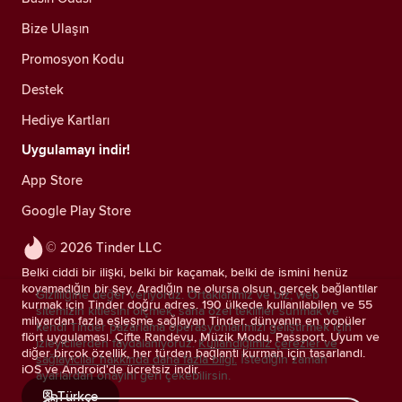
Bize Ulaşın
Promosyon Kodu
Destek
Hediye Kartları
Uygulamayı indir!
App Store
Google Play Store
© 2026 Tinder LLC
Belki ciddi bir ilişki, belki bir kaçamak, belki de ismini henüz
koyamadığın bir şey. Aradığın ne olursa olsun, gerçek bağlantılar
Gizliliğine değer veriyoruz. Ortaklarımız ve biz; web
kurmak için Tinder doğru adres. 190 ülkede kullanılabilen ve 55
sitemizin kitlesini ölçmek, sana özel teklifler sunmak ve
milyardan fazla eşleşme sağlayan Tinder, dünyanın en popüler
kendi Tinder pazarlama operasyonlarımızı geliştirmek için
flört uygulaması. Çifte Randevu, Müzik Modu, Passport, Uyum ve
izleyicilerden faydalanıyoruz.
Kullandığımız çerezler ve
diğer birçok özellik, her türden bağlantı kurman için tasarlandı.
sağlayıcılar hakkında daha fazla bilgi.
İstediğin zaman
iOS ve Android'de ücretsiz indir.
ayarlardan onayını geri çekebilirsin.
Türkçe