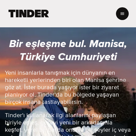
T
i
n
d
e
Bir eşleşme bul. Manisa,
r
A
Türkiye Cumhuriyeti
n
a
S
Yeni insanlarla tanışmak için dünyanın en
a
hareketli yerlerinden biri olan Manisa şehrine
y
göz at. İster burada yaşıyor ister bir ziyaret
f
planlıyor ol, Tinder'da bu bölgede yaşayan
a
birçok insana rastlayabilirsin.
Tinder'ı kullanarak ilgi alanlarını paylaşan
biriyle eşleş, geceyi yeni bir arkadaşınla
keşfet, yerel bir barda onunla bir şeyler iç veya