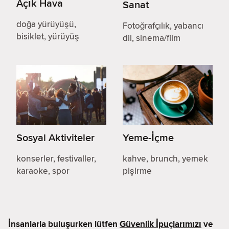
Açık Hava
Sanat
doğa yürüyüşü,
Fotoğrafçılık, yabancı
bisiklet, yürüyüş
dil, sinema/film
Sosyal Aktiviteler
Yeme-İçme
konserler, festivaller,
kahve, brunch, yemek
karaoke, spor
pişirme
İnsanlarla buluşurken lütfen
Güvenlik İpuçlarımızı
ve