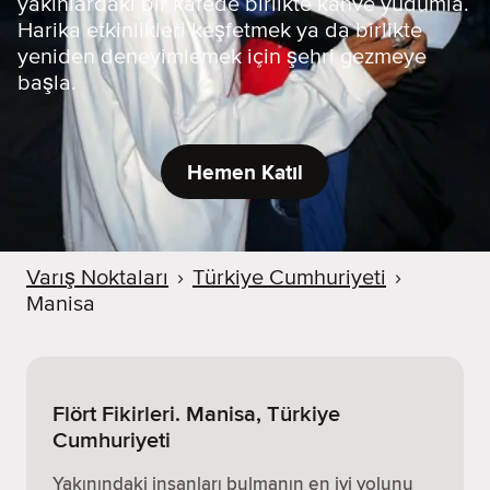
yakınlardaki bir kafede birlikte kahve yudumla.
Harika etkinlikleri keşfetmek ya da birlikte
yeniden deneyimlemek için şehri gezmeye
başla.
Hemen Katıl
Varış Noktaları
›
Türkiye Cumhuriyeti
›
Manisa
Flört Fikirleri. Manisa, Türkiye
Cumhuriyeti
Yakınındaki insanları bulmanın en iyi yolunu