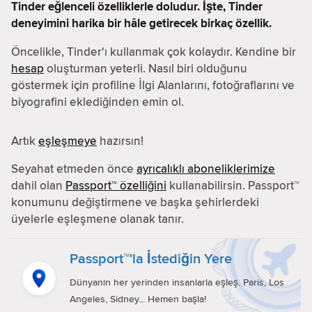
Tinder eğlenceli özelliklerle doludur. İşte, Tinder
deneyimini harika bir hâle getirecek birkaç özellik.
Öncelikle, Tinder'ı kullanmak çok kolaydır. Kendine bir
hesap
oluşturman yeterli. Nasıl biri olduğunu
göstermek için profiline İlgi Alanlarını, fotoğraflarını ve
biyografini eklediğinden emin ol.
Artık
eşleşmeye
hazırsın!
Seyahat etmeden önce
ayrıcalıklı aboneliklerimize
dahil olan
Passport™ özelliğini
kullanabilirsin. Passport™
konumunu değiştirmene ve başka şehirlerdeki
üyelerle eşleşmene olanak tanır.
Passport™'la İstediğin Yere
Dünyanın her yerinden insanlarla eşleş. Paris, Los
Angeles, Sidney... Hemen başla!