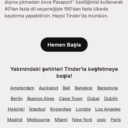
dışına çıkmadan önce Pasaport™ özelliğimizi kullanarak
40'tan fazla dil seçeneğiyle 190'dan fazla ülkede
kaydırma yapabilirsin. Hepsi Tinder'da mümkün.
Hemen Başla
Yakınındaki şehirleri Tinder'la keşfetmeye
başla!
Amsterdam
Auckland
Bali
Bangkok
Barselona
Berlin
Buenos Aires
Cape Town
Dubai
Dublin
Helsinki
İstanbul
Kopenhag
Londra
Los Angeles
Madrid
Melbourne
Miami
New York
oslo
Paris