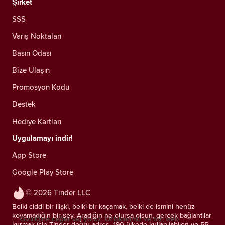
Şirket
SSS
Varış Noktaları
Basın Odası
Bize Ulaşın
Promosyon Kodu
Destek
Hediye Kartları
Uygulamayı indir!
App Store
Google Play Store
© 2026 Tinder LLC
Belki ciddi bir ilişki, belki bir kaçamak, belki de ismini henüz
koyamadığın bir şey. Aradığın ne olursa olsun, gerçek bağlantılar
Gizliliğine değer veriyoruz. Ortaklarımız ve biz; web
kurmak için Tinder doğru adres. 190 ülkede kullanılabilen ve 55