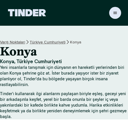
T
i
n
d
e
Varış Noktaları
Türkiye Cumhuriyeti
Konya
r
Konya
A
n
a
Konya, Türkiye Cumhuriyeti
S
Yeni insanlarla tanışmak için dünyanın en hareketli yerlerinden biri
a
olan Konya şehrine göz at. İster burada yaşıyor ister bir ziyaret
y
planlıyor ol, Tinder'da bu bölgede yaşayan birçok insana
rastlayabilirsin.
f
a
Tinder'ı kullanarak ilgi alanlarını paylaşan biriyle eşleş, geceyi yeni
bir arkadaşınla keşfet, yerel bir barda onunla bir şeyler iç veya
yakınlardaki bir kafede birlikte kahve yudumla. Harika etkinlikleri
keşfetmek ya da birlikte yeniden deneyimlemek için şehri gezmeye
başla.