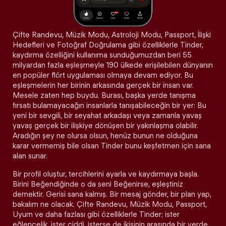
Çifte Randevu, Müzik Modu, Astroloji Modu, Passport, İlişki
Hedefleri ve Fotoğraf Doğrulama gibi özelliklerle Tinder,
kaydırma özelliğini kullanıma sunduğumuzdan beri 55
milyardan fazla eşleşmeyle 190 ülkede erişilebilen dünyanın
en popüler flört uygulaması olmaya devam ediyor. Bu
eşleşmelerin her birinin arkasında gerçek bir insan var.
Mesele zaten hep buydu. Burası, başka yerde tanışma
fırsatı bulamayacağın insanlarla tanışabileceğin bir yer: Bu
yeni bir sevgili, bir seyahat arkadaşı veya zamanla yavaş
yavaş gerçek bir ilişkiye dönüşen bir yakınlaşma olabilir.
Aradığın şey ne olursa olsun, henüz bunun ne olduğuna
karar vermemiş bile olsan Tinder bunu keşfetmen için sana
alan sunar.
Bir profil oluştur, tercihlerini ayarla ve kaydırmaya başla.
Birini Beğendiğinde o da seni Beğenirse, eşleştiniz
demektir. Gerisi sana kalmış. Bir mesaj gönder, bir plan yap,
bakalım ne olacak. Çifte Randevu, Müzik Modu, Passport,
Uyum ve daha fazlası gibi özelliklerle Tinder; ister
eğlencelik, ister ciddi, isterse de ikisinin arasında bir yerde