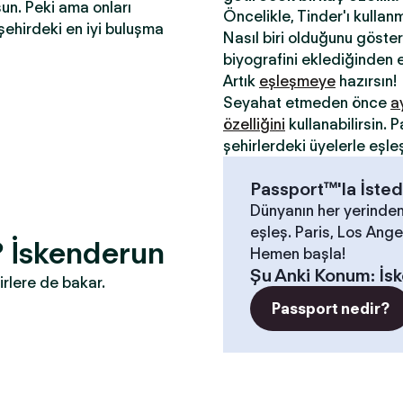
sun. Peki ama onları
Öncelikle, Tinder'ı kullan
şehirdeki en iyi buluşma
Nasıl biri olduğunu gösterm
biyografini eklediğinden e
Artık
eşleşmeye
hazırsın!
Seyahat etmeden önce
a
özelliğini
kullanabilirsin.
şehirlerdeki üyelerle eşle
Passport™'la İsted
Dünyanın her yerinden
eşleş. Paris, Los Angel
? İskenderun
Hemen başla!
Şu Anki Konum
:
İs
irlere de bakar.
Passport nedir?