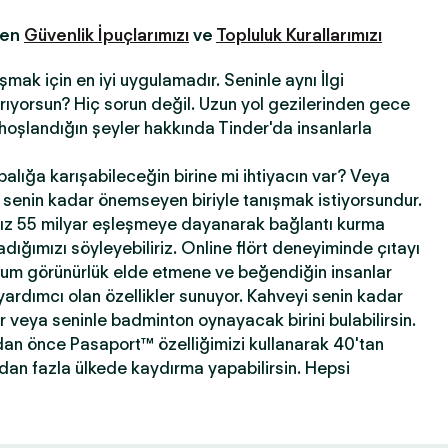
fen
Güvenlik İpuçlarımızı
ve
Topluluk Kurallarımızı
şmak için en iyi uygulamadır. Seninle aynı İlgi
 arıyorsun? Hiç sorun değil. Uzun yol gezilerinden gece
hoşlandığın şeyler hakkında Tinder'da insanlarla
abalığa karışabileceğin birine mi ihtiyacın var? Veya
ni senin kadar önemseyen biriyle tanışmak istiyorsundur.
ız 55 milyar eşleşmeye dayanarak bağlantı kurma
ığımızı söyleyebiliriz. Online flört deneyiminde çıtayı
mum görünürlük elde etmene ve beğendiğin insanlar
yardımcı olan özellikler sunuyor. Kahveyi senin kadar
ir veya seninle badminton oynayacak birini bulabilirsin.
dan önce Pasaport™ özelliğimizi kullanarak 40'tan
'dan fazla ülkede kaydırma yapabilirsin. Hepsi