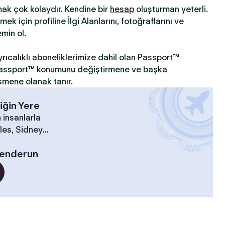
mak çok kolaydır. Kendine bir
hesap
oluşturman yeterli.
ek için profiline İlgi Alanlarını, fotoğraflarını ve
min ol.
yrıcalıklı aboneliklerimize
dahil olan
Passport™
 Passport™ konumunu değiştirmene ve başka
şmene olanak tanır.
iğin Yere
 insanlarla
es, Sidney...
kenderun