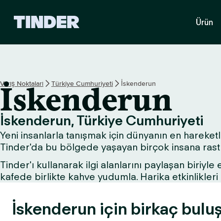
T
Ürün
i
n
d
e
r
A
Varış Noktaları
Türkiye Cumhuriyeti
İskenderun
İskenderun
n
a
S
İskenderun, Türkiye Cumhuriyeti
a
Yeni insanlarla tanışmak için dünyanın en hareketli
y
f
Tinder'da bu bölgede yaşayan birçok insana rastla
a
Tinder'ı kullanarak ilgi alanlarını paylaşan biriyle
kafede birlikte kahve yudumla. Harika etkinlikle
İskenderun için birkaç buluş