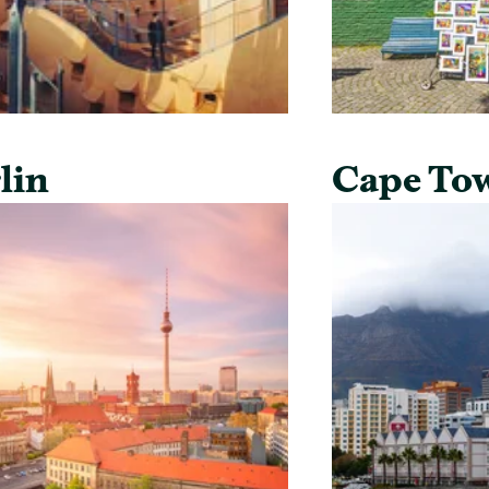
lin
Cape To