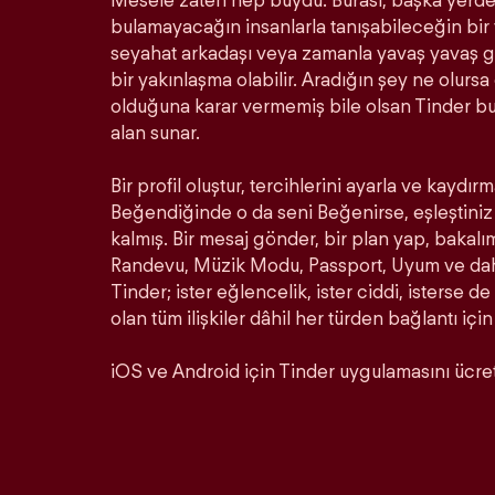
Mesele zaten hep buydu. Burası, başka yerde 
bulamayacağın insanlarla tanışabileceğin bir ye
seyahat arkadaşı veya zamanla yavaş yavaş ge
bir yakınlaşma olabilir. Aradığın şey ne olurs
olduğuna karar vermemiş bile olsan Tinder b
alan sunar.
Bir profil oluştur, tercihlerini ayarla ve kaydırm
Beğendiğinde o da seni Beğenirse, eşleştiniz 
kalmış. Bir mesaj gönder, bir plan yap, bakalı
Randevu, Müzik Modu, Passport, Uyum ve daha 
Tinder; ister eğlencelik, ister ciddi, isterse de
olan tüm ilişkiler dâhil her türden bağlantı için
iOS ve Android için Tinder uygulamasını ücrets