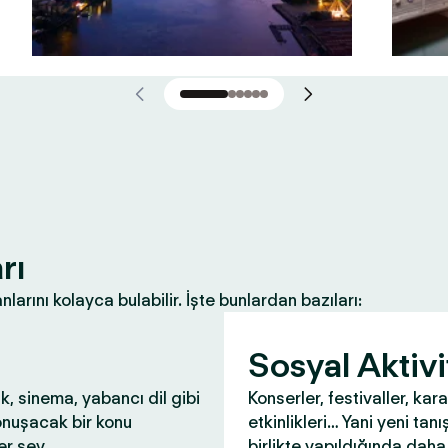
rı
nlarını kolayca bulabilir. İşte bunlardan bazıları:
Sosyal Aktivi
ık, sinema, yabancı dil gibi
Konserler, festivaller, kar
onuşacak bir konu
etkinlikleri… Yani yeni tanış
r şey.
birlikte yapıldığında daha 