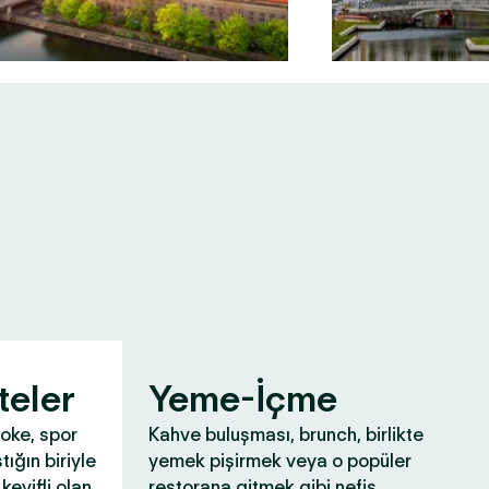
teler
Yeme-İçme
aoke, spor
Kahve buluşması, brunch, birlikte
tığın biriyle
yemek pişirmek veya o popüler
keyifli olan
restorana gitmek gibi nefis