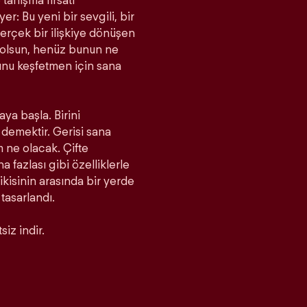
tanışma fırsatı
r: Bu yeni bir sevgili, bir
rçek bir ilişkiye dönüşen
a olsun, henüz bunun ne
unu keşfetmen için sana
aya başla. Birini
demektir. Gerisi sana
m ne olacak. Çifte
fazlası gibi özelliklerle
 ikisinin arasında bir yerde
 tasarlandı.
iz indir.