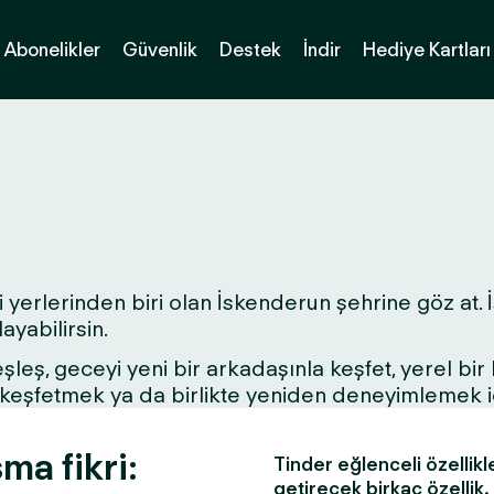
Abonelikler
Güvenlik
Destek
İndir
Hediye Kartları
 yerlerinden biri olan İskenderun şehrine göz at. İs
yabilirsin.
 eşleş, geceyi yeni bir arkadaşınla keşfet, yerel bi
ri keşfetmek ya da birlikte yeniden deneyimlemek 
ma fikri:
Tinder eğlenceli özellikl
getirecek birkaç özellik.