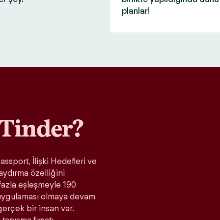
planlar!
Tinder?
ssport, İlişki Hedefleri ve
aydırma özelliğini
fazla eşleşmeyle 190
t uygulaması olmaya devam
gerçek bir insan var.