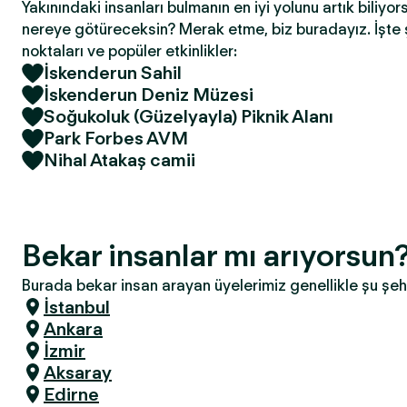
Yakınındaki insanları bulmanın en iyi yolunu artık biliyor
nereye götüreceksin? Merak etme, biz buradayız. İşte 
noktaları ve popüler etkinlikler:
İskenderun Sahil
İskenderun Deniz Müzesi
Soğukoluk (Güzelyayla) Piknik Alanı
Park Forbes AVM
Nihal Atakaş camii
Bekar insanlar mı arıyorsun
Burada bekar insan arayan üyelerimiz genellikle şu şeh
İstanbul
Ankara
İzmir
Aksaray
Edirne