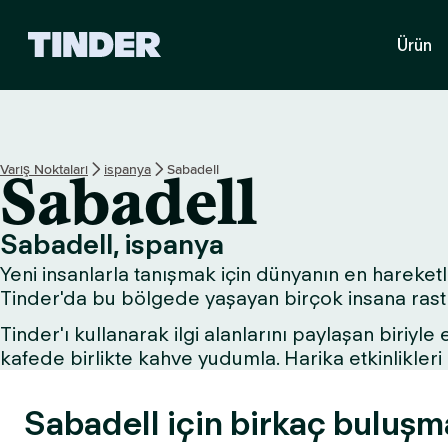
T
Ürün
i
n
d
e
r
A
Varış Noktaları
ispanya
Sabadell
Sabadell
n
a
S
Sabadell, ispanya
a
Yeni insanlarla tanışmak için dünyanın en hareketli
y
f
Tinder'da bu bölgede yaşayan birçok insana rastla
a
Tinder'ı kullanarak ilgi alanlarını paylaşan biriyle
kafede birlikte kahve yudumla. Harika etkinlikle
Sabadell için birkaç buluşma