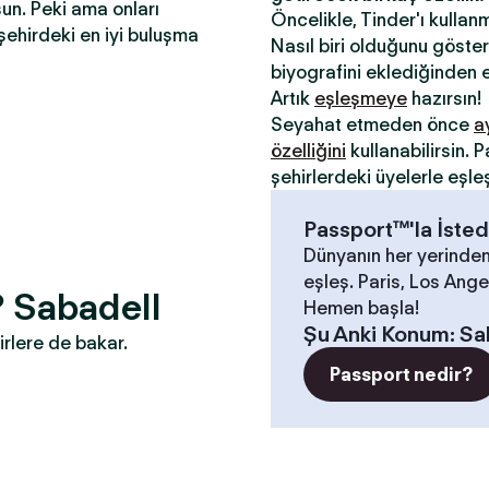
sun. Peki ama onları
Öncelikle, Tinder'ı kullan
şehirdeki en iyi buluşma
Nasıl biri olduğunu gösterm
biyografini eklediğinden e
Artık
eşleşmeye
hazırsın!
Seyahat etmeden önce
a
özelliğini
kullanabilirsin.
şehirlerdeki üyelerle eşle
Passport™'la İsted
Dünyanın her yerinden
eşleş. Paris, Los Angel
? Sabadell
Hemen başla!
Şu Anki Konum
:
Sa
irlere de bakar.
Passport nedir?