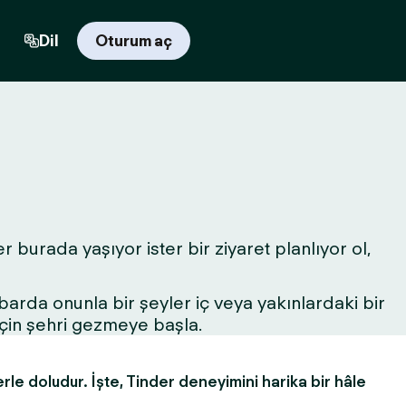
Dil
Oturum aç
r burada yaşıyor ister bir ziyaret planlıyor ol,
r barda onunla bir şeyler iç veya yakınlardaki bir
için şehri gezmeye başla.
erle doludur. İşte, Tinder deneyimini harika bir hâle