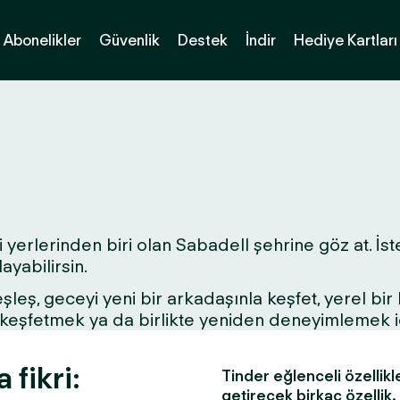
Abonelikler
Güvenlik
Destek
İndir
Hediye Kartları
 yerlerinden biri olan Sabadell şehrine göz at. İste
yabilirsin.
 eşleş, geceyi yeni bir arkadaşınla keşfet, yerel bi
ri keşfetmek ya da birlikte yeniden deneyimlemek 
 fikri:
Tinder eğlenceli özellikl
getirecek birkaç özellik.