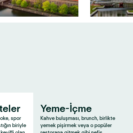
teler
Yeme-İçme
aoke, spor
Kahve buluşması, brunch, birlikte
tığın biriyle
yemek pişirmek veya o popüler
keyifli olan
restorana gitmek gibi nefis