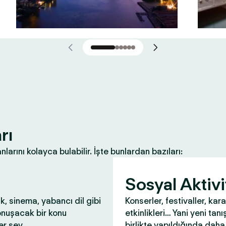
rı
nlarını kolayca bulabilir. İşte bunlardan bazıları:
Sosyal Aktivi
ık, sinema, yabancı dil gibi
Konserler, festivaller, kar
onuşacak bir konu
etkinlikleri… Yani yeni tanış
r şey.
birlikte yapıldığında daha 