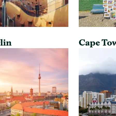
lin
Cape To