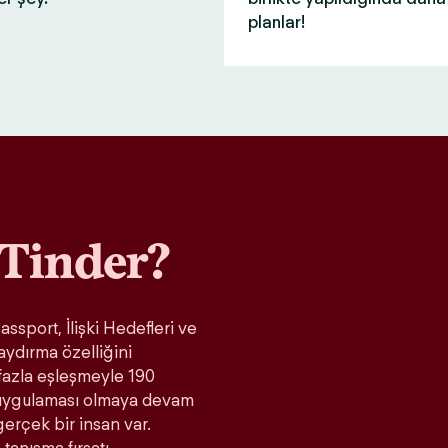
planlar!
Tinder?
ssport, İlişki Hedefleri ve
aydırma özelliğini
fazla eşleşmeyle 190
t uygulaması olmaya devam
gerçek bir insan var.