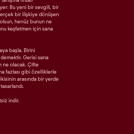
tanışma fırsatı
r: Bu yeni bir sevgili, bir
rçek bir ilişkiye dönüşen
a olsun, henüz bunun ne
unu keşfetmen için sana
aya başla. Birini
demektir. Gerisi sana
m ne olacak. Çifte
fazlası gibi özelliklerle
 ikisinin arasında bir yerde
 tasarlandı.
iz indir.