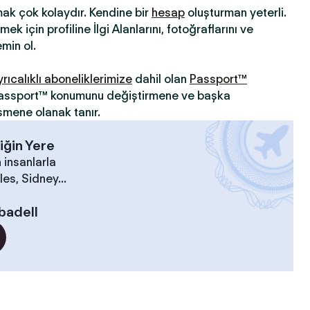
mak çok kolaydır. Kendine bir
hesap
oluşturman yeterli.
ek için profiline İlgi Alanlarını, fotoğraflarını ve
min ol.
yrıcalıklı aboneliklerimize
dahil olan
Passport™
 Passport™ konumunu değiştirmene ve başka
şmene olanak tanır.
iğin Yere
 insanlarla
es, Sidney...
badell