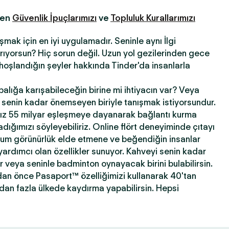
fen
Güvenlik İpuçlarımızı
ve
Topluluk Kurallarımızı
şmak için en iyi uygulamadır. Seninle aynı İlgi
 arıyorsun? Hiç sorun değil. Uzun yol gezilerinden gece
hoşlandığın şeyler hakkında Tinder'da insanlarla
abalığa karışabileceğin birine mi ihtiyacın var? Veya
ni senin kadar önemseyen biriyle tanışmak istiyorsundur.
ız 55 milyar eşleşmeye dayanarak bağlantı kurma
ığımızı söyleyebiliriz. Online flört deneyiminde çıtayı
mum görünürlük elde etmene ve beğendiğin insanlar
yardımcı olan özellikler sunuyor. Kahveyi senin kadar
ir veya seninle badminton oynayacak birini bulabilirsin.
dan önce Pasaport™ özelliğimizi kullanarak 40'tan
'dan fazla ülkede kaydırma yapabilirsin. Hepsi