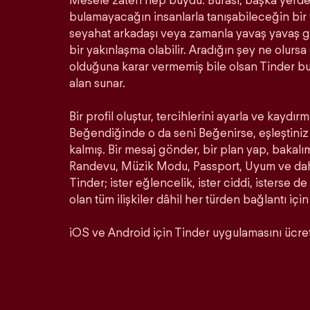
Mesele zaten hep buydu. Burası, başka yerde 
bulamayacağın insanlarla tanışabileceğin bir ye
seyahat arkadaşı veya zamanla yavaş yavaş ge
bir yakınlaşma olabilir. Aradığın şey ne olurs
olduğuna karar vermemiş bile olsan Tinder b
alan sunar.
Bir profil oluştur, tercihlerini ayarla ve kaydırm
Beğendiğinde o da seni Beğenirse, eşleştiniz 
kalmış. Bir mesaj gönder, bir plan yap, bakalı
Randevu, Müzik Modu, Passport, Uyum ve daha 
Tinder; ister eğlencelik, ister ciddi, isterse de
olan tüm ilişkiler dâhil her türden bağlantı için
iOS ve Android için Tinder uygulamasını ücrets