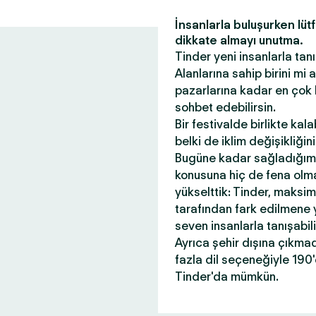
İnsanlarla buluşurken lüt
dikkate almayı unutma.
Tinder yeni insanlarla tanı
Alanlarına sahip birini mi
pazarlarına kadar en çok 
sohbet edebilirsin.
Bir festivalde birlikte kal
belki de iklim değişikliği
Bugüne kadar sağladığım
konusuna hiç de fena olmad
yükselttik: Tinder, maksi
tarafından fark edilmene 
seven insanlarla tanışabil
Ayrıca şehir dışına çıkma
fazla dil seçeneğiyle 190
Tinder'da mümkün.