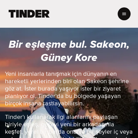
T
i
n
d
e
Bir eşleşme bul. Sakeon,
r
A
Güney Kore
n
a
S
Yeni insanlarla tanışmak için dünyanın en
a
hareketli yerlerinden biri olan Sakeon şehrine
y
göz at. İster burada yaşıyor ister bir ziyaret
f
planlıyor ol, Tinder'da bu bölgede yaşayan
a
birçok insana rastlayabilirsin.
Tinder'ı kullanarak ilgi alanlarını paylaşan
biriyle eşleş, geceyi yeni bir arkadaşınla
keşfet, yerel bir barda onunla bir şeyler iç veya