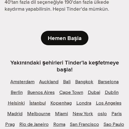
40'tan fazla dil seçeneğiyle 190'dan fazla ülkede
kaydırma yapabilirsin. Hepsi Tinder'da mümkün.
Hemen Başla
Yakınındaki şehirleri Tinder'la keşfetmeye
başla!
Amsterdam
Auckland
Bali
Bangkok
Barselona
Berlin
Buenos Aires
Cape Town
Dubai
Dublin
Helsinki
İstanbul
Kopenhag
Londra
Los Angeles
Madrid
Melbourne
Miami
New York
oslo
Paris
Prag
Rio de Janeiro
Roma
San Francisco
Sao Paulo