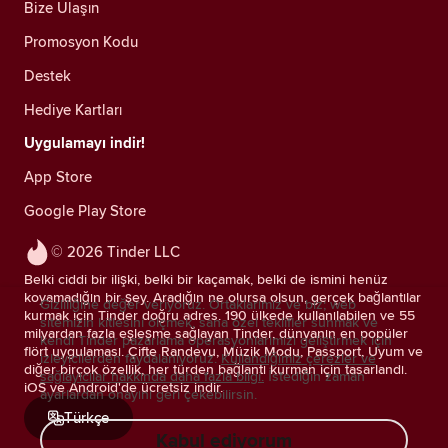
Bize Ulaşın
Promosyon Kodu
Destek
Hediye Kartları
Uygulamayı indir!
App Store
Google Play Store
© 2026 Tinder LLC
Belki ciddi bir ilişki, belki bir kaçamak, belki de ismini henüz
koyamadığın bir şey. Aradığın ne olursa olsun, gerçek bağlantılar
Gizliliğine değer veriyoruz. Ortaklarımız ve biz; web
kurmak için Tinder doğru adres. 190 ülkede kullanılabilen ve 55
sitemizin kitlesini ölçmek, sana özel teklifler sunmak ve
milyardan fazla eşleşme sağlayan Tinder, dünyanın en popüler
kendi Tinder pazarlama operasyonlarımızı geliştirmek için
flört uygulaması. Çifte Randevu, Müzik Modu, Passport, Uyum ve
izleyicilerden faydalanıyoruz.
Kullandığımız çerezler ve
diğer birçok özellik, her türden bağlantı kurman için tasarlandı.
sağlayıcılar hakkında daha fazla bilgi.
İstediğin zaman
iOS ve Android'de ücretsiz indir.
ayarlardan onayını geri çekebilirsin.
Türkçe
Kabul ediyorum