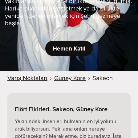
yakınlardaki bir kafede birlikte kahve yudumla.
Harika etkinlikleri keşfetmek ya da birlikte
yeniden deneyimlemek için şehri gezmeye
başla.
Hemen Katıl
Varış Noktaları
›
Güney Kore
›
Sakeon
Flört Fikirleri. Sakeon, Güney Kore
Yakınındaki insanları bulmanın en iyi yolunu
artık biliyorsun. Peki ama onları nereye
götüreceksin? Merak etme, biz buradayız. İşte