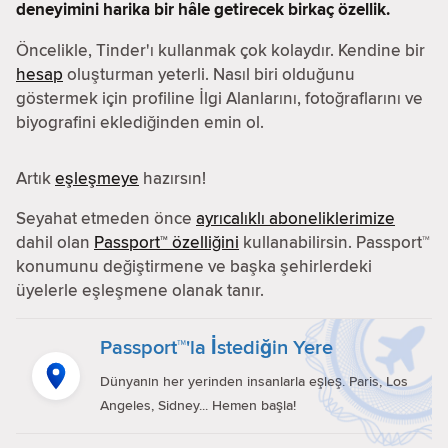
deneyimini harika bir hâle getirecek birkaç özellik.
Öncelikle, Tinder'ı kullanmak çok kolaydır. Kendine bir
hesap
oluşturman yeterli. Nasıl biri olduğunu
göstermek için profiline İlgi Alanlarını, fotoğraflarını ve
biyografini eklediğinden emin ol.
Artık
eşleşmeye
hazırsın!
Seyahat etmeden önce
ayrıcalıklı aboneliklerimize
dahil olan
Passport™ özelliğini
kullanabilirsin. Passport™
konumunu değiştirmene ve başka şehirlerdeki
üyelerle eşleşmene olanak tanır.
Passport™'la İstediğin Yere
Dünyanın her yerinden insanlarla eşleş. Paris, Los
Angeles, Sidney... Hemen başla!