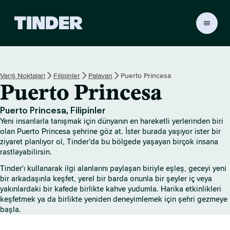
T
i
n
d
e
Varış Noktaları
Filipinler
Palavan
Puerto Princesa
r
Puerto Princesa
A
n
a
Puerto Princesa, Filipinler
S
Yeni insanlarla tanışmak için dünyanın en hareketli yerlerinden biri
a
olan Puerto Princesa şehrine göz at. İster burada yaşıyor ister bir
y
ziyaret planlıyor ol, Tinder'da bu bölgede yaşayan birçok insana
rastlayabilirsin.
f
a
Tinder'ı kullanarak ilgi alanlarını paylaşan biriyle eşleş, geceyi yeni
bir arkadaşınla keşfet, yerel bir barda onunla bir şeyler iç veya
yakınlardaki bir kafede birlikte kahve yudumla. Harika etkinlikleri
keşfetmek ya da birlikte yeniden deneyimlemek için şehri gezmeye
başla.