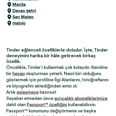
Manila
Davao şehri
San Mateo
malolo
Tinder eğlenceli özelliklerle doludur. İşte, Tinder
deneyimini harika bir hâle getirecek birkaç
özellik.
Öncelikle, Tinder'ı kullanmak çok kolaydır. Kendine
bir
hesap
oluşturman yeterli. Nasıl biri olduğunu
göstermek için profiline İlgi Alanlarını, fotoğraflarını
ve biyografini eklediğinden emin ol.
Artık
eşleşmeye
hazırsın!
Seyahat etmeden önce
ayrıcalıklı aboneliklerimize
dahil olan
Passport™ özelliğini
kullanabilirsin.
Passport™ konumunu değiştirmene ve başka