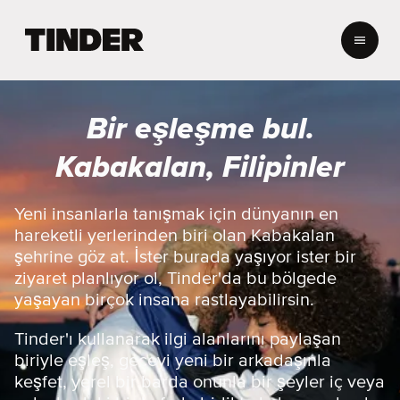
T
i
n
d
e
Bir eşleşme bul.
r
A
Kabakalan, Filipinler
n
a
S
Yeni insanlarla tanışmak için dünyanın en
a
hareketli yerlerinden biri olan Kabakalan
y
şehrine göz at. İster burada yaşıyor ister bir
f
ziyaret planlıyor ol, Tinder'da bu bölgede
a
yaşayan birçok insana rastlayabilirsin.
Tinder'ı kullanarak ilgi alanlarını paylaşan
biriyle eşleş, geceyi yeni bir arkadaşınla
keşfet, yerel bir barda onunla bir şeyler iç veya