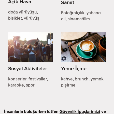
Açık Hava
Sanat
doğa yürüyüşü,
Fotoğrafçılık, yabancı
bisiklet, yürüyüş
dil, sinema/film
Sosyal Aktiviteler
Yeme-İçme
konserler, festivaller,
kahve, brunch, yemek
karaoke, spor
pişirme
İnsanlarla buluşurken lütfen
Güvenlik İpuçlarımızı
ve