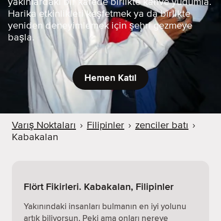
yakınlardaki bir kafede birlikte kahve yudumla.
Harika etkinlikleri keşfetmek ya da birlikte
yeniden deneyimlemek için şehri gezmeye
başla.
Hemen Katıl
Varış Noktaları
›
Filipinler
›
zenciler batı
›
Kabakalan
Flört Fikirleri. Kabakalan, Filipinler
Yakınındaki insanları bulmanın en iyi yolunu
artık biliyorsun. Peki ama onları nereye