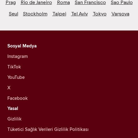
Prag
Rio de Janeiro
Roma
San Francisco
Sao Paulo
Seul
Stockholm
Taipei
Tel Aviv
Tokyo
Varşova
Sosyal Medya
Instagram
TikTok
YouTube
X
Facebook
Yasal
Gizlilik
Tüketici Sağlık Verileri Gizlilik Politikası