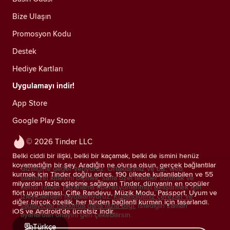
Bize Ulaşın
Promosyon Kodu
Destek
Hediye Kartları
Uygulamayı indir!
App Store
Google Play Store
© 2026 Tinder LLC
Belki ciddi bir ilişki, belki bir kaçamak, belki de ismini henüz
koyamadığın bir şey. Aradığın ne olursa olsun, gerçek bağlantılar
Gizliliğine değer veriyoruz. Ortaklarımız ve biz; web
kurmak için Tinder doğru adres. 190 ülkede kullanılabilen ve 55
sitemizin kitlesini ölçmek, sana özel teklifler sunmak ve
milyardan fazla eşleşme sağlayan Tinder, dünyanın en popüler
kendi Tinder pazarlama operasyonlarımızı geliştirmek için
flört uygulaması. Çifte Randevu, Müzik Modu, Passport, Uyum ve
izleyicilerden faydalanıyoruz.
Kullandığımız çerezler ve
diğer birçok özellik, her türden bağlantı kurman için tasarlandı.
sağlayıcılar hakkında daha fazla bilgi.
İstediğin zaman
iOS ve Android'de ücretsiz indir.
ayarlardan onayını geri çekebilirsin.
Türkçe