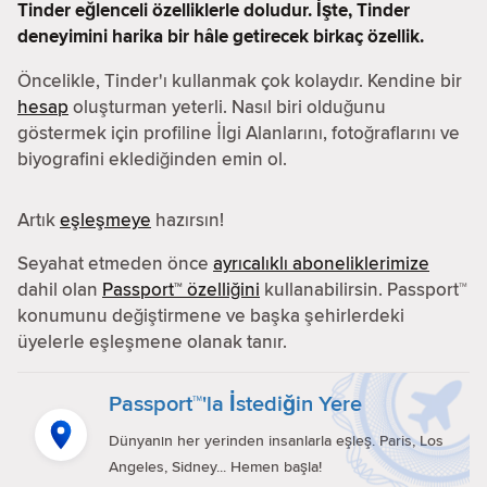
Tinder eğlenceli özelliklerle doludur. İşte, Tinder
deneyimini harika bir hâle getirecek birkaç özellik.
Öncelikle, Tinder'ı kullanmak çok kolaydır. Kendine bir
hesap
oluşturman yeterli. Nasıl biri olduğunu
göstermek için profiline İlgi Alanlarını, fotoğraflarını ve
biyografini eklediğinden emin ol.
Artık
eşleşmeye
hazırsın!
Seyahat etmeden önce
ayrıcalıklı aboneliklerimize
dahil olan
Passport™ özelliğini
kullanabilirsin. Passport™
konumunu değiştirmene ve başka şehirlerdeki
üyelerle eşleşmene olanak tanır.
Passport™'la İstediğin Yere
Dünyanın her yerinden insanlarla eşleş. Paris, Los
Angeles, Sidney... Hemen başla!