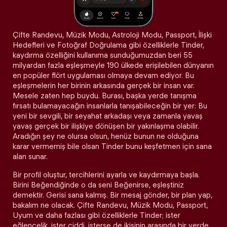
Çifte Randevu, Müzik Modu, Astroloji Modu, Passport, İlişki
Hedefleri ve Fotoğraf Doğrulama gibi özelliklerle Tinder,
kaydırma özelliğini kullanıma sunduğumuzdan beri 55
milyardan fazla eşleşmeyle 190 ülkede erişilebilen dünyanın
en popüler flört uygulaması olmaya devam ediyor. Bu
eşleşmelerin her birinin arkasında gerçek bir insan var.
Mesele zaten hep buydu. Burası, başka yerde tanışma
fırsatı bulamayacağın insanlarla tanışabileceğin bir yer: Bu
yeni bir sevgili, bir seyahat arkadaşı veya zamanla yavaş
yavaş gerçek bir ilişkiye dönüşen bir yakınlaşma olabilir.
Aradığın şey ne olursa olsun, henüz bunun ne olduğuna
karar vermemiş bile olsan Tinder bunu keşfetmen için sana
alan sunar.
Bir profil oluştur, tercihlerini ayarla ve kaydırmaya başla.
Birini Beğendiğinde o da seni Beğenirse, eşleştiniz
demektir. Gerisi sana kalmış. Bir mesaj gönder, bir plan yap,
bakalım ne olacak. Çifte Randevu, Müzik Modu, Passport,
Uyum ve daha fazlası gibi özelliklerle Tinder; ister
eğlencelik, ister ciddi, isterse de ikisinin arasında bir yerde