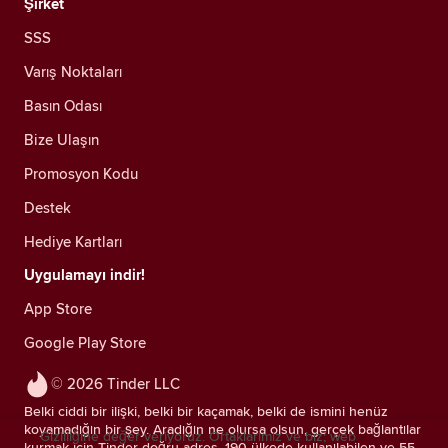
Şirket
SSS
Varış Noktaları
Basın Odası
Bize Ulaşın
Promosyon Kodu
Destek
Hediye Kartları
Uygulamayı indir!
App Store
Google Play Store
© 2026 Tinder LLC
Belki ciddi bir ilişki, belki bir kaçamak, belki de ismini henüz
koyamadığın bir şey. Aradığın ne olursa olsun, gerçek bağlantılar
Gizliliğine değer veriyoruz. Ortaklarımız ve biz; web
kurmak için Tinder doğru adres. 190 ülkede kullanılabilen ve 55