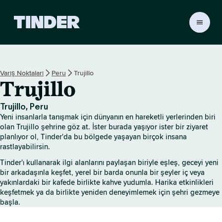
T
i
n
d
e
Varış Noktaları
Peru
Trujillo
r
Trujillo
A
n
a
Trujillo, Peru
S
Yeni insanlarla tanışmak için dünyanın en hareketli yerlerinden biri
a
olan Trujillo şehrine göz at. İster burada yaşıyor ister bir ziyaret
y
planlıyor ol, Tinder'da bu bölgede yaşayan birçok insana
rastlayabilirsin.
f
a
Tinder'ı kullanarak ilgi alanlarını paylaşan biriyle eşleş, geceyi yeni
bir arkadaşınla keşfet, yerel bir barda onunla bir şeyler iç veya
yakınlardaki bir kafede birlikte kahve yudumla. Harika etkinlikleri
keşfetmek ya da birlikte yeniden deneyimlemek için şehri gezmeye
başla.