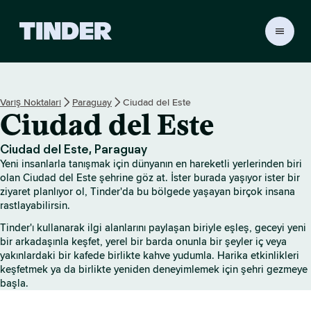
T
i
n
d
e
Varış Noktaları
Paraguay
Ciudad del Este
r
Ciudad del Este
A
n
a
Ciudad del Este, Paraguay
S
Yeni insanlarla tanışmak için dünyanın en hareketli yerlerinden biri
a
olan Ciudad del Este şehrine göz at. İster burada yaşıyor ister bir
y
ziyaret planlıyor ol, Tinder'da bu bölgede yaşayan birçok insana
rastlayabilirsin.
f
a
Tinder'ı kullanarak ilgi alanlarını paylaşan biriyle eşleş, geceyi yeni
bir arkadaşınla keşfet, yerel bir barda onunla bir şeyler iç veya
yakınlardaki bir kafede birlikte kahve yudumla. Harika etkinlikleri
keşfetmek ya da birlikte yeniden deneyimlemek için şehri gezmeye
başla.