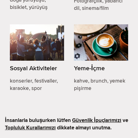
Fotoğrafçılık, yabancı
bisiklet, yürüyüş
dil, sinema/film
Sosyal Aktiviteler
Yeme-İçme
konserler, festivaller,
kahve, brunch, yemek
karaoke, spor
pişirme
İnsanlarla buluşurken lütfen
Güvenlik İpuçlarımızı
ve
Topluluk Kurallarımızı
dikkate almayı unutma.