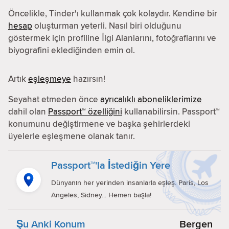
Öncelikle, Tinder'ı kullanmak çok kolaydır. Kendine bir
hesap
oluşturman yeterli. Nasıl biri olduğunu
göstermek için profiline İlgi Alanlarını, fotoğraflarını ve
biyografini eklediğinden emin ol.
Artık
eşleşmeye
hazırsın!
Seyahat etmeden önce
ayrıcalıklı aboneliklerimize
dahil olan
Passport™ özelliğini
kullanabilirsin. Passport™
konumunu değiştirmene ve başka şehirlerdeki
üyelerle eşleşmene olanak tanır.
Passport™'la İstediğin Yere
Dünyanın her yerinden insanlarla eşleş. Paris, Los
Angeles, Sidney... Hemen başla!
Şu Anki Konum
Bergen