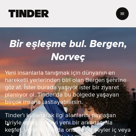
T
i
n
d
e
Bir eşleşme bul. Bergen,
r
A
Norveç
n
a
S
Yeni insanlarla tanışmak için dünyanın en
a
hareketli yerlerinden biri olan Bergen şehrine
y
göz at. İster burada yaşıyor ister bir ziyaret
f
planlıyor ol, Tinder'da bu bölgede yaşayan
a
birçok insana rastlayabilirsin.
Tinder'ı kullanarak ilgi alanlarını paylaşan
biriyle eşleş, geceyi yeni bir arkadaşınla
keşfet, yerel bir barda onunla bir şeyler iç veya