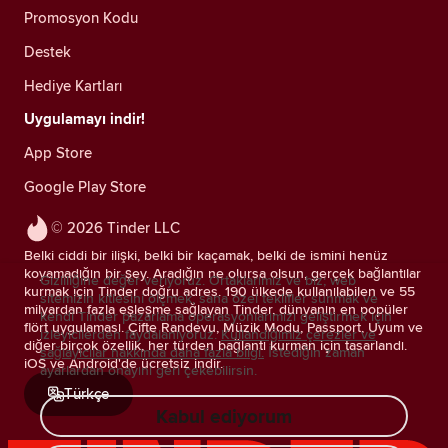
Promosyon Kodu
Destek
Hediye Kartları
Uygulamayı indir!
App Store
Google Play Store
© 2026 Tinder LLC
Belki ciddi bir ilişki, belki bir kaçamak, belki de ismini henüz
koyamadığın bir şey. Aradığın ne olursa olsun, gerçek bağlantılar
Gizliliğine değer veriyoruz. Ortaklarımız ve biz; web
kurmak için Tinder doğru adres. 190 ülkede kullanılabilen ve 55
sitemizin kitlesini ölçmek, sana özel teklifler sunmak ve
milyardan fazla eşleşme sağlayan Tinder, dünyanın en popüler
kendi Tinder pazarlama operasyonlarımızı geliştirmek için
flört uygulaması. Çifte Randevu, Müzik Modu, Passport, Uyum ve
izleyicilerden faydalanıyoruz.
Kullandığımız çerezler ve
diğer birçok özellik, her türden bağlantı kurman için tasarlandı.
sağlayıcılar hakkında daha fazla bilgi.
İstediğin zaman
iOS ve Android'de ücretsiz indir.
ayarlardan onayını geri çekebilirsin.
Türkçe
Kabul ediyorum