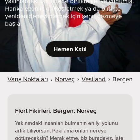
yakınlardaki bir kafede birlikte kahve yudumla.
Harika etkinlikleri keşfetmek ya da birlikte
yeniden deneyimlemek için şehri gezmeye
başla.
Hemen Katıl
Varış Noktaları
›
Norveç
›
Vestland
›
Bergen
Flört Fikirleri. Bergen, Norveç
Yakınındaki insanları bulmanın en iyi yolunu
artık biliyorsun. Peki ama onları nereye
götüreceksin? Merak etme, biz buradayız. İşte