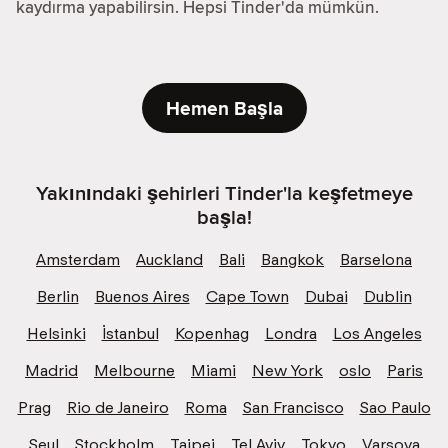
kaydırma yapabilirsin. Hepsi Tinder'da mümkün.
Hemen Başla
Yakınındaki şehirleri Tinder'la keşfetmeye
başla!
Amsterdam
Auckland
Bali
Bangkok
Barselona
Berlin
Buenos Aires
Cape Town
Dubai
Dublin
Helsinki
İstanbul
Kopenhag
Londra
Los Angeles
Madrid
Melbourne
Miami
New York
oslo
Paris
Prag
Rio de Janeiro
Roma
San Francisco
Sao Paulo
Seul
Stockholm
Taipei
Tel Aviv
Tokyo
Varşova