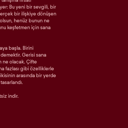
tanışma fırsatı
r: Bu yeni bir sevgili, bir
rçek bir ilişkiye dönüşen
a olsun, henüz bunun ne
unu keşfetmen için sana
aya başla. Birini
demektir. Gerisi sana
m ne olacak. Çifte
fazlası gibi özelliklerle
 ikisinin arasında bir yerde
 tasarlandı.
iz indir.