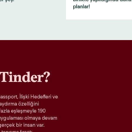
planlar!
Tinder?
ssport, İlişki Hedefleri ve
aydırma özelliğini
fazla eşleşmeyle 190
t uygulaması olmaya devam
gerçek bir insan var.