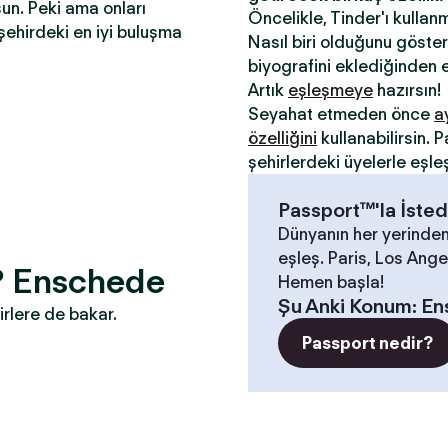
sun. Peki ama onları
Öncelikle, Tinder'ı kullan
şehirdeki en iyi buluşma
Nasıl biri olduğunu gösterm
biyografini eklediğinden e
Artık
eşleşmeye
hazırsın!
Seyahat etmeden önce
a
özelliğini
kullanabilirsin.
şehirlerdeki üyelerle eşle
Passport™'la İsted
Dünyanın her yerinden
eşleş. Paris, Los Angel
n? Enschede
Hemen başla!
Şu Anki Konum
:
En
irlere de bakar.
Passport nedir?