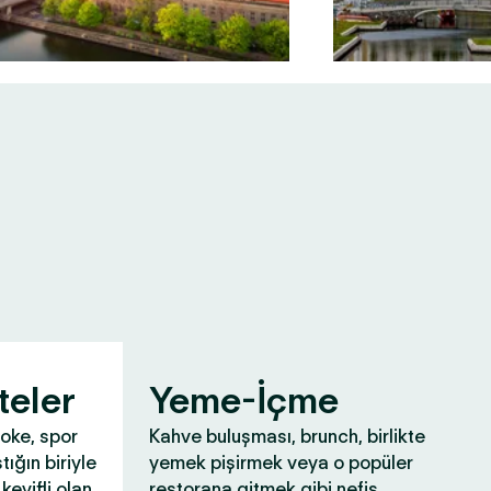
teler
Yeme-İçme
aoke, spor
Kahve buluşması, brunch, birlikte
tığın biriyle
yemek pişirmek veya o popüler
keyifli olan
restorana gitmek gibi nefis