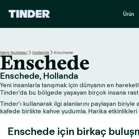
T
Ürün
i
n
d
e
r
A
Varış Noktaları
Hollanda
Enschede
Enschede
n
a
S
Enschede, Hollanda
a
Yeni insanlarla tanışmak için dünyanın en hareketli
y
f
Tinder'da bu bölgede yaşayan birçok insana rastla
a
Tinder'ı kullanarak ilgi alanlarını paylaşan biriyle
kafede birlikte kahve yudumla. Harika etkinlikle
Enschede için birkaç buluşm