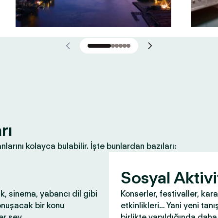
rı
nlarını kolayca bulabilir. İşte bunlardan bazıları:
Sosyal Aktivi
ık, sinema, yabancı dil gibi
Konserler, festivaller, kar
onuşacak bir konu
etkinlikleri… Yani yeni tanış
r şey.
birlikte yapıldığında daha 