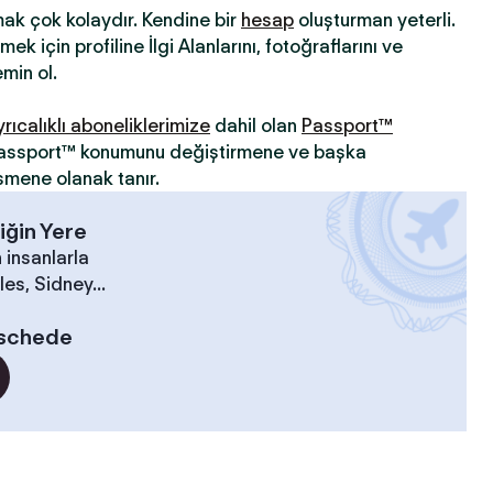
mak çok kolaydır. Kendine bir
hesap
oluşturman yeterli.
ek için profiline İlgi Alanlarını, fotoğraflarını ve
min ol.
yrıcalıklı aboneliklerimize
dahil olan
Passport™
 Passport™ konumunu değiştirmene ve başka
şmene olanak tanır.
iğin Yere
 insanlarla
es, Sidney...
schede