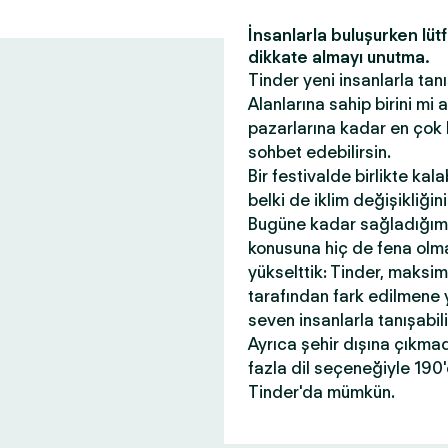
İnsanlarla buluşurken lüt
dikkate almayı unutma.
Tinder yeni insanlarla tanı
Alanlarına sahip birini mi
pazarlarına kadar en çok 
sohbet edebilirsin.
Bir festivalde birlikte kal
belki de iklim değişikliği
Bugüne kadar sağladığım
konusuna hiç de fena olmad
yükselttik: Tinder, maksi
tarafından fark edilmene 
seven insanlarla tanışabil
Ayrıca şehir dışına çıkma
fazla dil seçeneğiyle 190
Tinder'da mümkün.