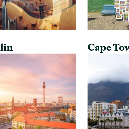
lin
Cape To