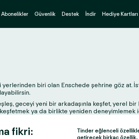
Abonelikler
Güvenlik
Destek
İndir
Hediye Kartları
 yerlerinden biri olan Enschede şehrine göz at. İst
yabilirsin.
 eşleş, geceyi yeni bir arkadaşınla keşfet, yerel bi
ri keşfetmek ya da birlikte yeniden deneyimlemek 
a fikri:
Tinder eğlenceli özellikl
getirecek birkaç özellik.