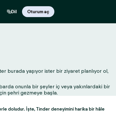
Dil
Oturum aç
er burada yaşıyor ister bir ziyaret planlıyor ol,
r barda onunla bir şeyler iç veya yakınlardaki bir
için şehri gezmeye başla.
erle doludur. İşte, Tinder deneyimini harika bir hâle