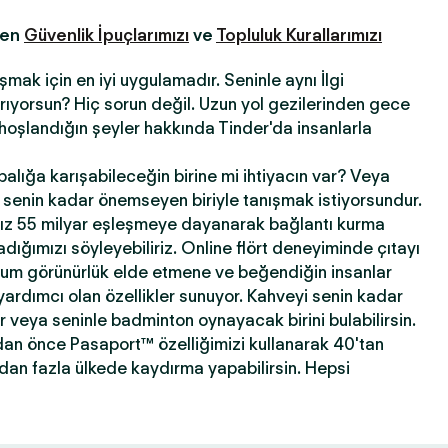
fen
Güvenlik İpuçlarımızı
ve
Topluluk Kurallarımızı
şmak için en iyi uygulamadır. Seninle aynı İlgi
 arıyorsun? Hiç sorun değil. Uzun yol gezilerinden gece
hoşlandığın şeyler hakkında Tinder'da insanlarla
abalığa karışabileceğin birine mi ihtiyacın var? Veya
ni senin kadar önemseyen biriyle tanışmak istiyorsundur.
ız 55 milyar eşleşmeye dayanarak bağlantı kurma
ığımızı söyleyebiliriz. Online flört deneyiminde çıtayı
mum görünürlük elde etmene ve beğendiğin insanlar
yardımcı olan özellikler sunuyor. Kahveyi senin kadar
ir veya seninle badminton oynayacak birini bulabilirsin.
dan önce Pasaport™ özelliğimizi kullanarak 40'tan
'dan fazla ülkede kaydırma yapabilirsin. Hepsi