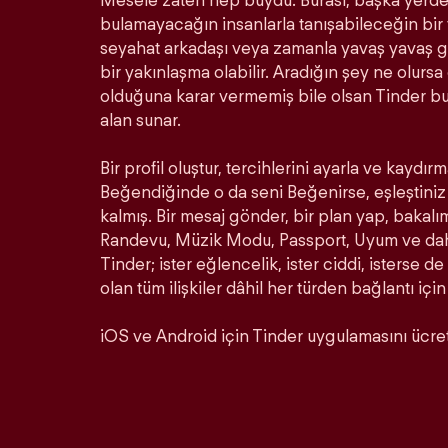
Mesele zaten hep buydu. Burası, başka yerde 
bulamayacağın insanlarla tanışabileceğin bir ye
seyahat arkadaşı veya zamanla yavaş yavaş ge
bir yakınlaşma olabilir. Aradığın şey ne olurs
olduğuna karar vermemiş bile olsan Tinder b
alan sunar.
Bir profil oluştur, tercihlerini ayarla ve kaydırm
Beğendiğinde o da seni Beğenirse, eşleştiniz 
kalmış. Bir mesaj gönder, bir plan yap, bakalı
Randevu, Müzik Modu, Passport, Uyum ve daha 
Tinder; ister eğlencelik, ister ciddi, isterse de
olan tüm ilişkiler dâhil her türden bağlantı için
iOS ve Android için Tinder uygulamasını ücrets