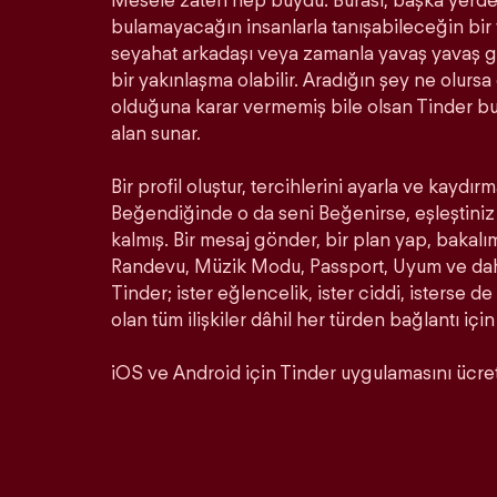
Mesele zaten hep buydu. Burası, başka yerde 
bulamayacağın insanlarla tanışabileceğin bir ye
seyahat arkadaşı veya zamanla yavaş yavaş ge
bir yakınlaşma olabilir. Aradığın şey ne olurs
olduğuna karar vermemiş bile olsan Tinder b
alan sunar.
Bir profil oluştur, tercihlerini ayarla ve kaydırm
Beğendiğinde o da seni Beğenirse, eşleştiniz 
kalmış. Bir mesaj gönder, bir plan yap, bakalı
Randevu, Müzik Modu, Passport, Uyum ve daha 
Tinder; ister eğlencelik, ister ciddi, isterse de
olan tüm ilişkiler dâhil her türden bağlantı için
iOS ve Android için Tinder uygulamasını ücrets