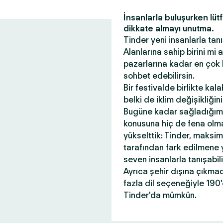
İnsanlarla buluşurken lüt
dikkate almayı unutma.
Tinder yeni insanlarla tanı
Alanlarına sahip birini mi
pazarlarına kadar en çok 
sohbet edebilirsin.
Bir festivalde birlikte kal
belki de iklim değişikliği
Bugüne kadar sağladığım
konusuna hiç de fena olmad
yükselttik: Tinder, maksi
tarafından fark edilmene 
seven insanlarla tanışabil
Ayrıca şehir dışına çıkma
fazla dil seçeneğiyle 190
Tinder'da mümkün.