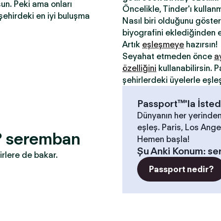
sun. Peki ama onları
Öncelikle, Tinder'ı kullan
şehirdeki en iyi buluşma
Nasıl biri olduğunu gösterm
biyografini eklediğinden e
Artık
eşleşmeye
hazırsın!
Seyahat etmeden önce
a
özelliğini
kullanabilirsin.
şehirlerdeki üyelerle eşle
Passport™'la İsted
Dünyanın her yerinden
eşleş. Paris, Los Angel
n? seremban
Hemen başla!
Şu Anki Konum
:
se
irlere de bakar.
Passport nedir?