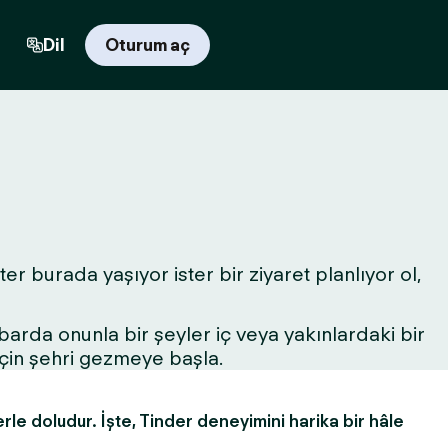
Dil
Oturum aç
er burada yaşıyor ister bir ziyaret planlıyor ol,
r barda onunla bir şeyler iç veya yakınlardaki bir
için şehri gezmeye başla.
erle doludur. İşte, Tinder deneyimini harika bir hâle