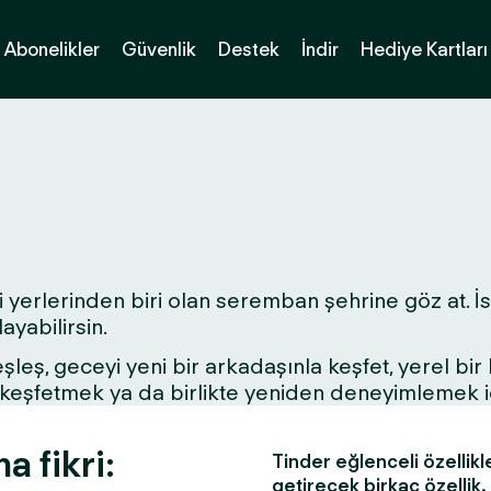
Abonelikler
Güvenlik
Destek
İndir
Hediye Kartları
 yerlerinden biri olan seremban şehrine göz at. İst
yabilirsin.
 eşleş, geceyi yeni bir arkadaşınla keşfet, yerel bi
ri keşfetmek ya da birlikte yeniden deneyimlemek 
 fikri:
Tinder eğlenceli özellikl
getirecek birkaç özellik.