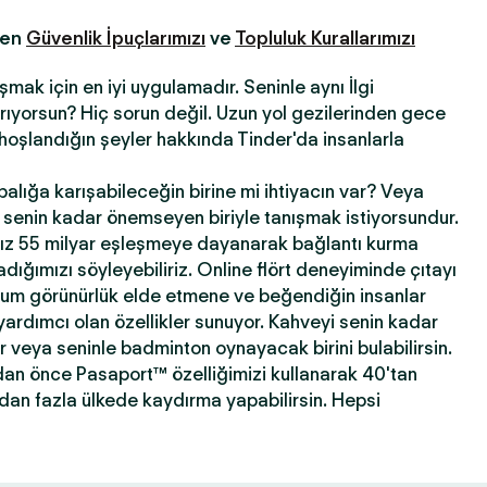
fen
Güvenlik İpuçlarımızı
ve
Topluluk Kurallarımızı
şmak için en iyi uygulamadır. Seninle aynı İlgi
 arıyorsun? Hiç sorun değil. Uzun yol gezilerinden gece
hoşlandığın şeyler hakkında Tinder'da insanlarla
abalığa karışabileceğin birine mi ihtiyacın var? Veya
ni senin kadar önemseyen biriyle tanışmak istiyorsundur.
ız 55 milyar eşleşmeye dayanarak bağlantı kurma
ığımızı söyleyebiliriz. Online flört deneyiminde çıtayı
mum görünürlük elde etmene ve beğendiğin insanlar
yardımcı olan özellikler sunuyor. Kahveyi senin kadar
ir veya seninle badminton oynayacak birini bulabilirsin.
dan önce Pasaport™ özelliğimizi kullanarak 40'tan
'dan fazla ülkede kaydırma yapabilirsin. Hepsi