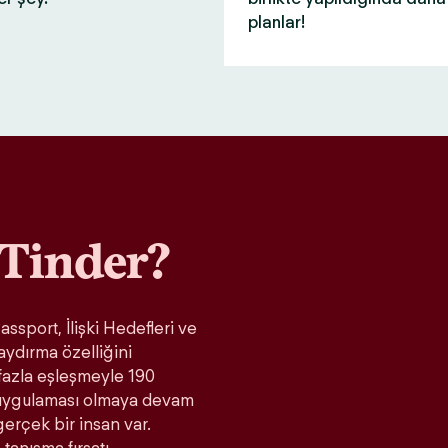
planlar!
Tinder?
ssport, İlişki Hedefleri ve
aydırma özelliğini
fazla eşleşmeyle 190
t uygulaması olmaya devam
gerçek bir insan var.