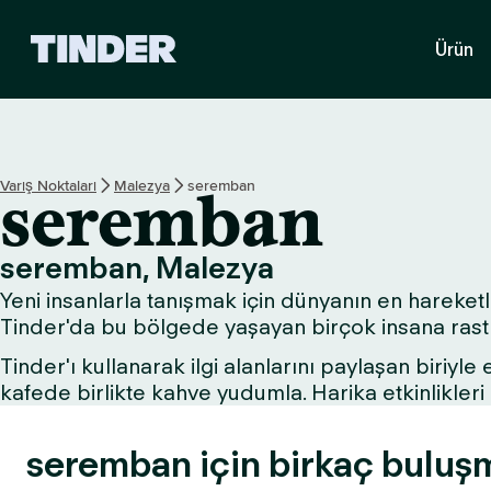
T
Ürün
i
n
d
e
r
A
Varış Noktaları
Malezya
seremban
seremban
n
a
S
seremban, Malezya
a
Yeni insanlarla tanışmak için dünyanın en hareketli
y
f
Tinder'da bu bölgede yaşayan birçok insana rastla
a
Tinder'ı kullanarak ilgi alanlarını paylaşan biriyle
kafede birlikte kahve yudumla. Harika etkinlikle
seremban için birkaç buluşma