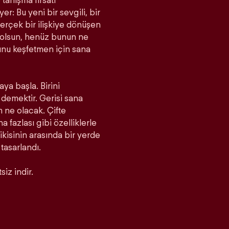
tanışma fırsatı
r: Bu yeni bir sevgili, bir
rçek bir ilişkiye dönüşen
a olsun, henüz bunun ne
unu keşfetmen için sana
aya başla. Birini
demektir. Gerisi sana
m ne olacak. Çifte
fazlası gibi özelliklerle
 ikisinin arasında bir yerde
 tasarlandı.
iz indir.