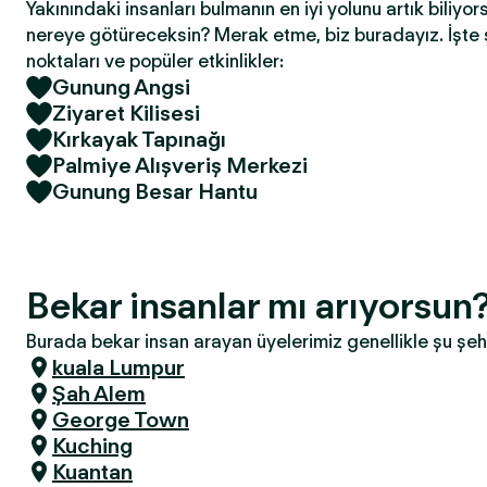
Yakınındaki insanları bulmanın en iyi yolunu artık biliyor
nereye götüreceksin? Merak etme, biz buradayız. İşte 
noktaları ve popüler etkinlikler:
Gunung Angsi
Ziyaret Kilisesi
Kırkayak Tapınağı
Palmiye Alışveriş Merkezi
Gunung Besar Hantu
Bekar insanlar mı arıyorsu
Burada bekar insan arayan üyelerimiz genellikle şu şeh
kuala Lumpur
Şah Alem
George Town
Kuching
Kuantan