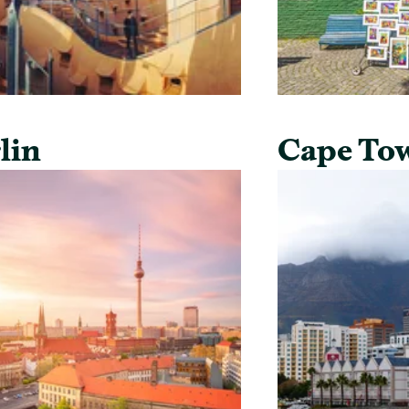
lin
Cape To