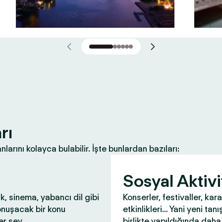
rı
nlarını kolayca bulabilir. İşte bunlardan bazıları:
Sosyal Aktivi
ık, sinema, yabancı dil gibi
Konserler, festivaller, kar
onuşacak bir konu
etkinlikleri… Yani yeni tanış
r şey.
birlikte yapıldığında daha 