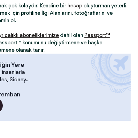
mak çok kolaydır. Kendine bir
hesap
oluşturman yeterli.
ek için profiline İlgi Alanlarını, fotoğraflarını ve
min ol.
yrıcalıklı aboneliklerimize
dahil olan
Passport™
 Passport™ konumunu değiştirmene ve başka
şmene olanak tanır.
iğin Yere
 insanlarla
es, Sidney...
remban