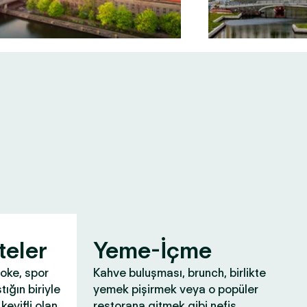
teler
Yeme-İçme
aoke, spor
Kahve buluşması, brunch, birlikte
tığın biriyle
yemek pişirmek veya o popüler
keyifli olan
restorana gitmek gibi nefis