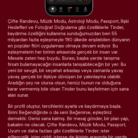
Çifte Randevu, Müzik Modu, Astroloji Modu, Passport, İlişki
Hedefleri ve Fotoğraf Doğrulama gibi özelliklerle Tinder,
kaydırma özelliğini kullanıma sunduğumuzdan beri 55
milyardan fazla eşleşmeyle 190 ülkede erişilebilen dünyanın
en popüler flört uygulaması olmaya devam ediyor. Bu
eşleşmelerin her birinin arkasında gerçek bir insan var.
Mesele zaten hep buydu. Burası, başka yerde tanışma
fırsatı bulamayacağın insanlarla tanışabileceğin bir yer: Bu
yeni bir sevgili, bir seyahat arkadaşı veya zamanla yavaş
yavaş gerçek bir ilişkiye dönüşen bir yakınlaşma olabilir.
Aradığın şey ne olursa olsun, henüz bunun ne olduğuna
karar vermemiş bile olsan Tinder bunu keşfetmen için sana
alan sunar.
Bir profil oluştur, tercihlerini ayarla ve kaydırmaya başla.
Birini Beğendiğinde o da seni Beğenirse, eşleştiniz
demektir. Gerisi sana kalmış. Bir mesaj gönder, bir plan yap,
bakalım ne olacak. Çifte Randevu, Müzik Modu, Passport,
Uyum ve daha fazlası gibi özelliklerle Tinder; ister
eğlencelik, ister ciddi, isterse de ikisinin arasında bir yerde