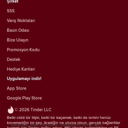
Şirket
SSS
Varış Noktaları
Basın Odası
Bize Ulaşın
Promosyon Kodu
Destek
Hediye Kartları
Uygulamayı indir!
App Store
Google Play Store
© 2026 Tinder LLC
Belki ciddi bir ilişki, belki bir kaçamak, belki de ismini henüz
koyamadığın bir şey. Aradığın ne olursa olsun, gerçek bağlantılar
Gizliliğine değer veriyoruz. Ortaklarımız ve biz; web
kurmak için Tinder doğru adres. 190 ülkede kullanılabilen ve 55