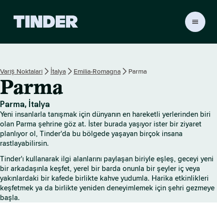
T
i
n
d
e
Varış Noktaları
İtalya
Emilia-Romagna
Parma
r
Parma
A
n
a
Parma, İtalya
S
Yeni insanlarla tanışmak için dünyanın en hareketli yerlerinden biri
a
olan Parma şehrine göz at. İster burada yaşıyor ister bir ziyaret
y
planlıyor ol, Tinder'da bu bölgede yaşayan birçok insana
rastlayabilirsin.
f
a
Tinder'ı kullanarak ilgi alanlarını paylaşan biriyle eşleş, geceyi yeni
bir arkadaşınla keşfet, yerel bir barda onunla bir şeyler iç veya
yakınlardaki bir kafede birlikte kahve yudumla. Harika etkinlikleri
keşfetmek ya da birlikte yeniden deneyimlemek için şehri gezmeye
başla.