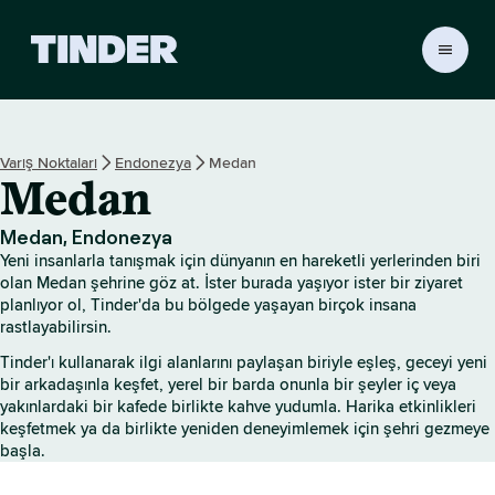
T
i
n
d
e
Varış Noktaları
Endonezya
Medan
r
Medan
A
n
a
Medan, Endonezya
S
Yeni insanlarla tanışmak için dünyanın en hareketli yerlerinden biri
a
olan Medan şehrine göz at. İster burada yaşıyor ister bir ziyaret
y
planlıyor ol, Tinder'da bu bölgede yaşayan birçok insana
rastlayabilirsin.
f
a
Tinder'ı kullanarak ilgi alanlarını paylaşan biriyle eşleş, geceyi yeni
bir arkadaşınla keşfet, yerel bir barda onunla bir şeyler iç veya
yakınlardaki bir kafede birlikte kahve yudumla. Harika etkinlikleri
keşfetmek ya da birlikte yeniden deneyimlemek için şehri gezmeye
başla.