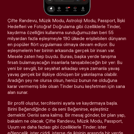
Çifte Randevu, Müzik Modu, Astroloji Modu, Passport, İlişki
Hedefleri ve Fotoğraf Doğrulama gibi özelliklerle Tinder,
kaydırma özelliğini kullanıma sunduğumuzdan beri 55
milyardan fazla eşleşmeyle 190 ülkede erişilebilen dünyanın
en popüler flört uygulaması olmaya devam ediyor. Bu
eşleşmelerin her birinin arkasında gerçek bir insan var.
Mesele zaten hep buydu. Burası, başka yerde tanışma
fırsatı bulamayacağın insanlarla tanışabileceğin bir yer: Bu
yeni bir sevgili, bir seyahat arkadaşı veya zamanla yavaş
yavaş gerçek bir ilişkiye dönüşen bir yakınlaşma olabilir.
Aradığın şey ne olursa olsun, henüz bunun ne olduğuna
karar vermemiş bile olsan Tinder bunu keşfetmen için sana
alan sunar.
Bir profil oluştur, tercihlerini ayarla ve kaydırmaya başla.
Birini Beğendiğinde o da seni Beğenirse, eşleştiniz
demektir. Gerisi sana kalmış. Bir mesaj gönder, bir plan yap,
bakalım ne olacak. Çifte Randevu, Müzik Modu, Passport,
Uyum ve daha fazlası gibi özelliklerle Tinder; ister
eğlencelik, ister ciddi, isterse de ikisinin arasında bir yerde