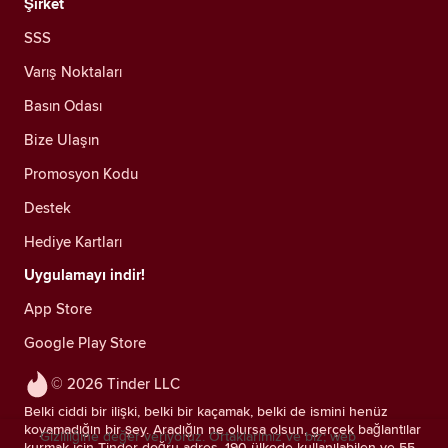
Şirket
SSS
Varış Noktaları
Basın Odası
Bize Ulaşın
Promosyon Kodu
Destek
Hediye Kartları
Uygulamayı indir!
App Store
Google Play Store
© 2026 Tinder LLC
Belki ciddi bir ilişki, belki bir kaçamak, belki de ismini henüz
koyamadığın bir şey. Aradığın ne olursa olsun, gerçek bağlantılar
Gizliliğine değer veriyoruz. Ortaklarımız ve biz; web
kurmak için Tinder doğru adres. 190 ülkede kullanılabilen ve 55