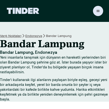
T
i
n
d
e
Varış Noktaları
Endonezya
Bandar Lampung
r
Bandar Lampung
A
n
a
Bandar Lampung, Endonezya
S
Yeni insanlarla tanışmak için dünyanın en hareketli yerlerinden biri
a
olan Bandar Lampung şehrine göz at. İster burada yaşıyor ister bir
y
ziyaret planlıyor ol, Tinder'da bu bölgede yaşayan birçok insana
rastlayabilirsin.
f
a
Tinder'ı kullanarak ilgi alanlarını paylaşan biriyle eşleş, geceyi yeni
bir arkadaşınla keşfet, yerel bir barda onunla bir şeyler iç veya
yakınlardaki bir kafede birlikte kahve yudumla. Harika etkinlikleri
keşfetmek ya da birlikte yeniden deneyimlemek için şehri gezmeye
başla.