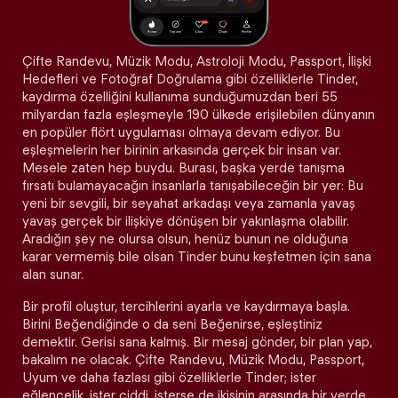
Çifte Randevu, Müzik Modu, Astroloji Modu, Passport, İlişki
Hedefleri ve Fotoğraf Doğrulama gibi özelliklerle Tinder,
kaydırma özelliğini kullanıma sunduğumuzdan beri 55
milyardan fazla eşleşmeyle 190 ülkede erişilebilen dünyanın
en popüler flört uygulaması olmaya devam ediyor. Bu
eşleşmelerin her birinin arkasında gerçek bir insan var.
Mesele zaten hep buydu. Burası, başka yerde tanışma
fırsatı bulamayacağın insanlarla tanışabileceğin bir yer: Bu
yeni bir sevgili, bir seyahat arkadaşı veya zamanla yavaş
yavaş gerçek bir ilişkiye dönüşen bir yakınlaşma olabilir.
Aradığın şey ne olursa olsun, henüz bunun ne olduğuna
karar vermemiş bile olsan Tinder bunu keşfetmen için sana
alan sunar.
Bir profil oluştur, tercihlerini ayarla ve kaydırmaya başla.
Birini Beğendiğinde o da seni Beğenirse, eşleştiniz
demektir. Gerisi sana kalmış. Bir mesaj gönder, bir plan yap,
bakalım ne olacak. Çifte Randevu, Müzik Modu, Passport,
Uyum ve daha fazlası gibi özelliklerle Tinder; ister
eğlencelik, ister ciddi, isterse de ikisinin arasında bir yerde