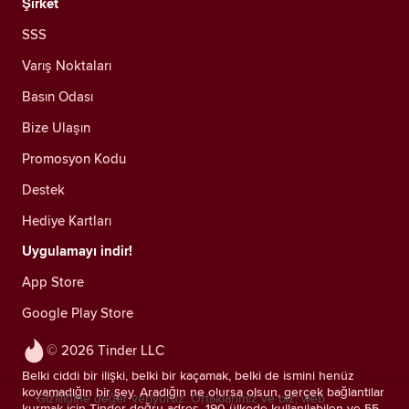
Şirket
SSS
Varış Noktaları
Basın Odası
Bize Ulaşın
Promosyon Kodu
Destek
Hediye Kartları
Uygulamayı indir!
App Store
Google Play Store
© 2026 Tinder LLC
Belki ciddi bir ilişki, belki bir kaçamak, belki de ismini henüz
koyamadığın bir şey. Aradığın ne olursa olsun, gerçek bağlantılar
Gizliliğine değer veriyoruz. Ortaklarımız ve biz; web
kurmak için Tinder doğru adres. 190 ülkede kullanılabilen ve 55