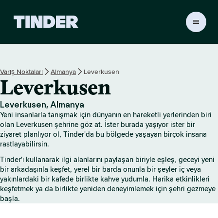
T
i
n
d
e
Varış Noktaları
Almanya
Leverkusen
r
Leverkusen
A
n
a
Leverkusen, Almanya
S
Yeni insanlarla tanışmak için dünyanın en hareketli yerlerinden biri
a
olan Leverkusen şehrine göz at. İster burada yaşıyor ister bir
y
ziyaret planlıyor ol, Tinder'da bu bölgede yaşayan birçok insana
rastlayabilirsin.
f
a
Tinder'ı kullanarak ilgi alanlarını paylaşan biriyle eşleş, geceyi yeni
bir arkadaşınla keşfet, yerel bir barda onunla bir şeyler iç veya
yakınlardaki bir kafede birlikte kahve yudumla. Harika etkinlikleri
keşfetmek ya da birlikte yeniden deneyimlemek için şehri gezmeye
başla.