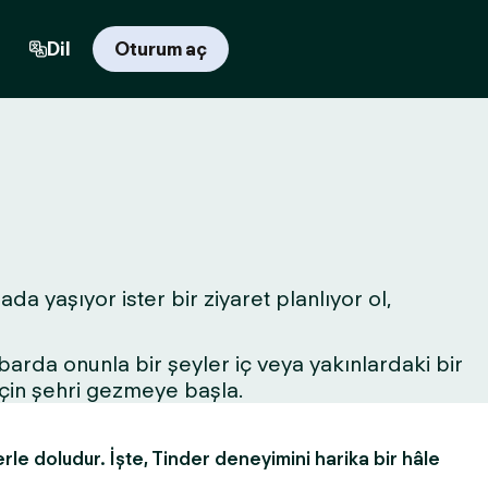
Dil
Oturum aç
da yaşıyor ister bir ziyaret planlıyor ol,
r barda onunla bir şeyler iç veya yakınlardaki bir
için şehri gezmeye başla.
erle doludur. İşte, Tinder deneyimini harika bir hâle