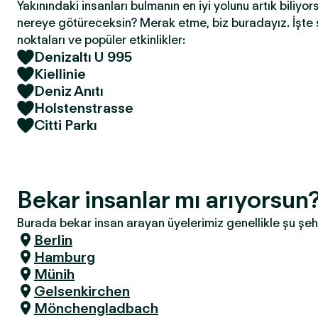
Yakınındaki insanları bulmanın en iyi yolunu artık biliyor
nereye götüreceksin? Merak etme, biz buradayız. İşte 
noktaları ve popüler etkinlikler:
Denizaltı U 995
Kiellinie
Deniz Anıtı
Holstenstrasse
Citti Parkı
Bekar insanlar mı arıyorsun?
Burada bekar insan arayan üyelerimiz genellikle şu şeh
Berlin
Hamburg
Münih
Gelsenkirchen
Mönchengladbach