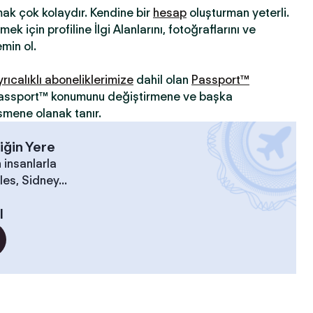
mak çok kolaydır. Kendine bir
hesap
oluşturman yeterli.
ek için profiline İlgi Alanlarını, fotoğraflarını ve
min ol.
yrıcalıklı aboneliklerimize
dahil olan
Passport™
 Passport™ konumunu değiştirmene ve başka
şmene olanak tanır.
iğin Yere
 insanlarla
es, Sidney...
l