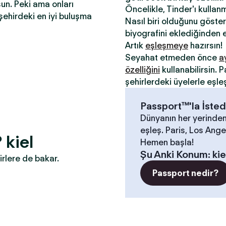
sun. Peki ama onları
Öncelikle, Tinder'ı kullan
şehirdeki en iyi buluşma
Nasıl biri olduğunu gösterm
biyografini eklediğinden e
Artık
eşleşmeye
hazırsın!
Seyahat etmeden önce
a
özelliğini
kullanabilirsin.
şehirlerdeki üyelerle eşle
Passport™'la İsted
Dünyanın her yerinden
eşleş. Paris, Los Angel
 kiel
Hemen başla!
Şu Anki Konum
:
kie
irlere de bakar.
Passport nedir?