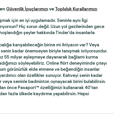
fen
Güvenlik İpuçlarımızı
ve
Topluluk Kurallarımızı
şmak için en iyi uygulamadır. Seninle aynı İlgi
 arıyorsun? Hiç sorun değil. Uzun yol gezilerinden gece
hoşlandığın şeyler hakkında Tinder'da insanlarla
abalığa karışabileceğin birine mi ihtiyacın var? Veya
ni senin kadar önemseyen biriyle tanışmak istiyorsundur.
ız 55 milyar eşleşmeye dayanarak bağlantı kurma
ığımızı söyleyebiliriz. Online flört deneyiminde çıtayı
mum görünürlük elde etmene ve beğendiğin insanlar
yardımcı olan özellikler sunuyor. Kahveyi senin kadar
ir veya seninle badminton oynayacak birini bulabilirsin.
dan önce Pasaport™ özelliğimizi kullanarak 40'tan
'dan fazla ülkede kaydırma yapabilirsin. Hepsi