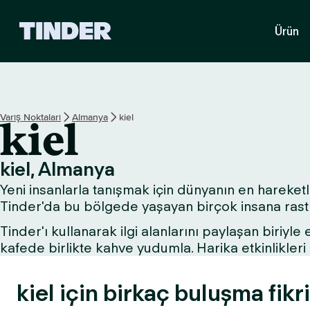
T
Ürün
i
n
d
e
r
A
Varış Noktaları
Almanya
kiel
kiel
n
a
S
kiel, Almanya
a
Yeni insanlarla tanışmak için dünyanın en hareketli 
y
f
Tinder'da bu bölgede yaşayan birçok insana rastla
a
Tinder'ı kullanarak ilgi alanlarını paylaşan biriyle
kafede birlikte kahve yudumla. Harika etkinlikle
kiel için birkaç buluşma fikri