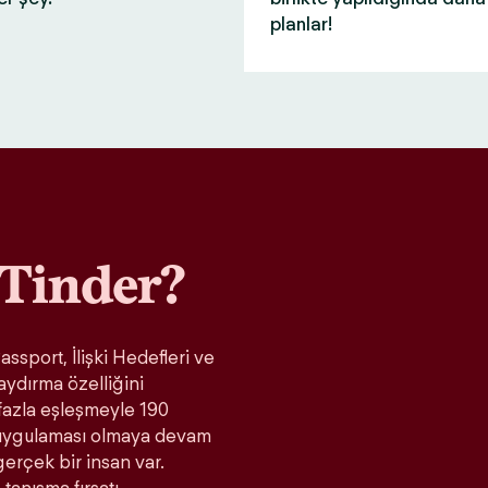
planlar!
Tinder?
ssport, İlişki Hedefleri ve
aydırma özelliğini
fazla eşleşmeyle 190
t uygulaması olmaya devam
gerçek bir insan var.