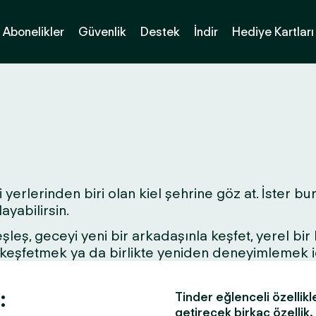
Abonelikler
Güvenlik
Destek
İndir
Hediye Kartları
yerlerinden biri olan kiel şehrine göz at. İster bura
yabilirsin.
 eşleş, geceyi yeni bir arkadaşınla keşfet, yerel bi
ri keşfetmek ya da birlikte yeniden deneyimlemek 
:
Tinder eğlenceli özellikl
getirecek birkaç özellik.