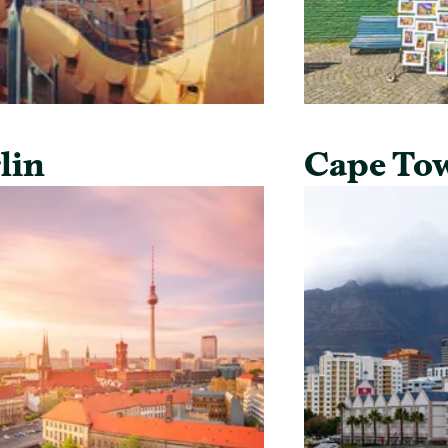
lin
Cape To