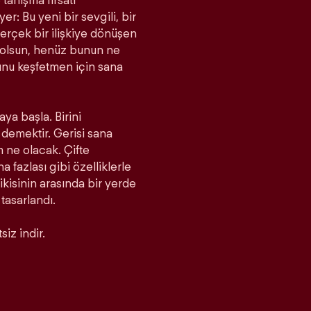
tanışma fırsatı
r: Bu yeni bir sevgili, bir
rçek bir ilişkiye dönüşen
a olsun, henüz bunun ne
unu keşfetmen için sana
aya başla. Birini
demektir. Gerisi sana
m ne olacak. Çifte
fazlası gibi özelliklerle
 ikisinin arasında bir yerde
 tasarlandı.
iz indir.