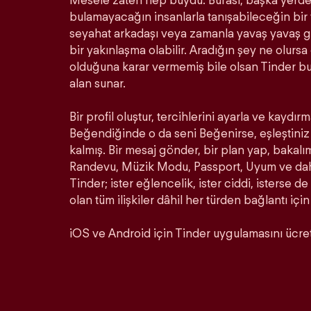
Mesele zaten hep buydu. Burası, başka yerde 
bulamayacağın insanlarla tanışabileceğin bir ye
seyahat arkadaşı veya zamanla yavaş yavaş ge
bir yakınlaşma olabilir. Aradığın şey ne olurs
olduğuna karar vermemiş bile olsan Tinder b
alan sunar.
Bir profil oluştur, tercihlerini ayarla ve kaydırm
Beğendiğinde o da seni Beğenirse, eşleştiniz 
kalmış. Bir mesaj gönder, bir plan yap, bakalı
Randevu, Müzik Modu, Passport, Uyum ve daha 
Tinder; ister eğlencelik, ister ciddi, isterse de
olan tüm ilişkiler dâhil her türden bağlantı için
iOS ve Android için Tinder uygulamasını ücrets