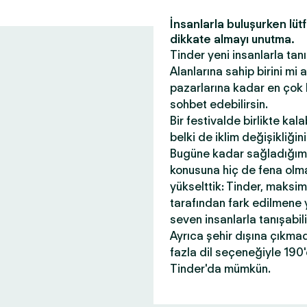
İnsanlarla buluşurken lüt
dikkate almayı unutma.
Tinder yeni insanlarla tanı
Alanlarına sahip birini mi
pazarlarına kadar en çok 
sohbet edebilirsin.
Bir festivalde birlikte kal
belki de iklim değişikliği
Bugüne kadar sağladığım
konusuna hiç de fena olmad
yükselttik: Tinder, maksi
tarafından fark edilmene 
seven insanlarla tanışabil
Ayrıca şehir dışına çıkma
fazla dil seçeneğiyle 190
Tinder'da mümkün.