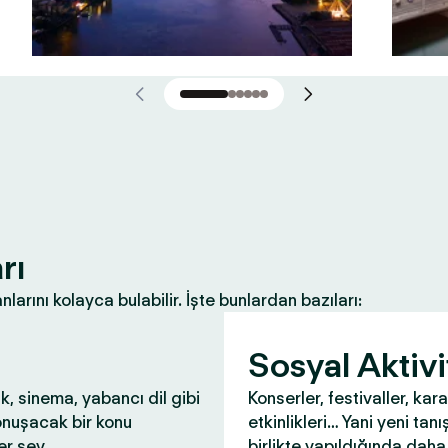
rı
nlarını kolayca bulabilir. İşte bunlardan bazıları:
Sosyal Aktivi
ık, sinema, yabancı dil gibi
Konserler, festivaller, kar
onuşacak bir konu
etkinlikleri… Yani yeni tanış
r şey.
birlikte yapıldığında daha 