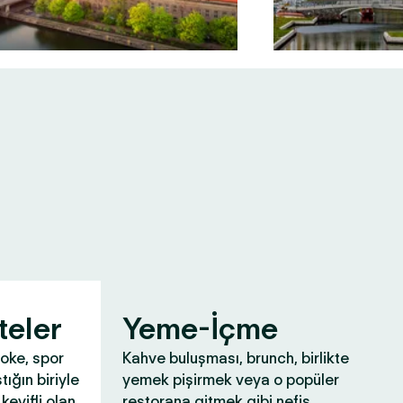
teler
Yeme-İçme
aoke, spor
Kahve buluşması, brunch, birlikte
tığın biriyle
yemek pişirmek veya o popüler
keyifli olan
restorana gitmek gibi nefis