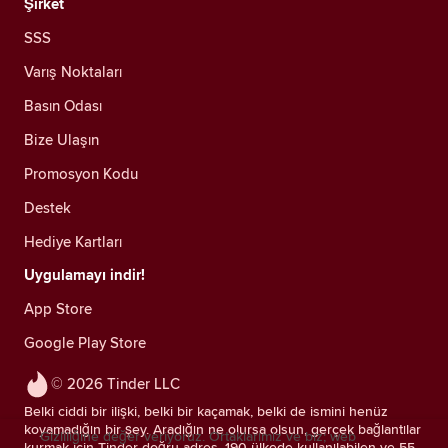
Şirket
SSS
Varış Noktaları
Basın Odası
Bize Ulaşın
Promosyon Kodu
Destek
Hediye Kartları
Uygulamayı indir!
App Store
Google Play Store
© 2026 Tinder LLC
Belki ciddi bir ilişki, belki bir kaçamak, belki de ismini henüz
koyamadığın bir şey. Aradığın ne olursa olsun, gerçek bağlantılar
Gizliliğine değer veriyoruz. Ortaklarımız ve biz; web
kurmak için Tinder doğru adres. 190 ülkede kullanılabilen ve 55