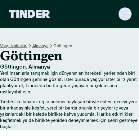
T
i
n
d
e
Varış Noktaları
Almanya
Göttingen
r
Göttingen
A
n
a
Göttingen, Almanya
S
Yeni insanlarla tanışmak için dünyanın en hareketli yerlerinden biri
a
olan Göttingen şehrine göz at. İster burada yaşıyor ister bir ziyaret
y
planlıyor ol, Tinder'da bu bölgede yaşayan birçok insana
rastlayabilirsin.
f
a
Tinder'ı kullanarak ilgi alanlarını paylaşan biriyle eşleş, geceyi yeni
bir arkadaşınla keşfet, yerel bir barda onunla bir şeyler iç veya
yakınlardaki bir kafede birlikte kahve yudumla. Harika etkinlikleri
keşfetmek ya da birlikte yeniden deneyimlemek için şehri gezmeye
başla.