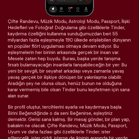
Çifte Randevu, Müzik Modu, Astroloji Modu, Passport, İlişki
Hedefleri ve Fotoğraf Doğrulama gibi özelliklerle Tinder,
kaydırma özelliğini kullanıma sunduğumuzdan beri 55
milyardan fazla eşleşmeyle 190 ülkede erişilebilen dünyanın
en popüler flört uygulaması olmaya devam ediyor. Bu
eşleşmelerin her birinin arkasında gerçek bir insan var.
Mesele zaten hep buydu. Burası, başka yerde tanışma
fırsatı bulamayacağın insanlarla tanışabileceğin bir yer: Bu
yeni bir sevgili, bir seyahat arkadaşı veya zamanla yavaş
yavaş gerçek bir ilişkiye dönüşen bir yakınlaşma olabilir.
Aradığın şey ne olursa olsun, henüz bunun ne olduğuna
karar vermemiş bile olsan Tinder bunu keşfetmen için sana
alan sunar.
Bir profil oluştur, tercihlerini ayarla ve kaydırmaya başla.
Birini Beğendiğinde o da seni Beğenirse, eşleştiniz
demektir. Gerisi sana kalmış. Bir mesaj gönder, bir plan yap,
bakalım ne olacak. Çifte Randevu, Müzik Modu, Passport,
Uyum ve daha fazlası gibi özelliklerle Tinder; ister
eğlencelik, ister ciddi, isterse de ikisinin arasında bir yerde