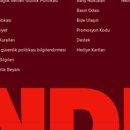
ağlık Verileri Gizlilik Politikası
Varış Noktaları
Tekn
Basın Odası
itikası
Bize Ulaşın
iyet
Promosyon Kodu
uralları
Destek
güvenlik politikası bilgilendirmesi
Hediye Kartları
ilgileri
irlik Beyanı