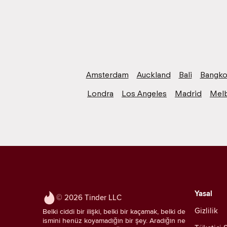
Amsterdam
Auckland
Bali
Bangk
Londra
Los Angeles
Madrid
Mel
Yasal
© 2026 Tinder LLC
Gizlilik
Belki ciddi bir ilişki, belki bir kaçamak, belki de
ismini henüz koyamadığın bir şey. Aradığın ne