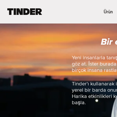
T
Ürün
i
n
d
e
Bir
r
A
n
a
Yeni insanlarla tanı
S
göz at. İster burada
a
birçok insana rastla
y
f
a
Tinder'ı kullanarak 
yerel bir barda onu
Harika etkinlikleri
başla.