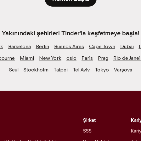
Yakınındaki şehirleri Tinder'la keşfetmeye başla!
ok
Barselona
Berlin
Buenos Aires
Cape Town
Dubai
bourne
Miami
New York
oslo
Paris
Prag
Rio de Janei
Seul
Stockholm
Taipei
Tel Aviv
Tokyo
Varşova
Şirket
Kari
SSS
Kariy