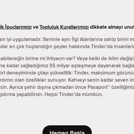
k İpuçlarımızı
ve
Topluluk Kurallarımızı
dikkate almayı unu
en iyi uygulamadır. Seninle aynı İlgi Alanlarına sahip birini 
adar en çok hoşlandığın şeyler hakkında Tinder'da insanlarla
rışabileceğin birine mi ihtiyacın var? Veya belki de iklim değ
güne kadar sağladığımız 55 milyar eşleşmeye dayanarak bağl
 flört deneyiminde çıtayı yükselttik: Tinder, maksimum görü
rdımcı olan özellikler sunuyor. Kahveyi senin kadar seven ins
sin. Ayrıca şehir dışına çıkmadan önce Pasaport™ özelliğimizi
aydırma yapabilirsin. Hepsi Tinder'da mümkün.
Hemen Başla