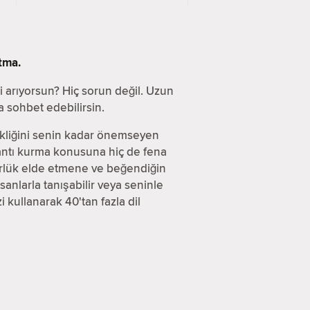
tma.
mi arıyorsun? Hiç sorun değil. Uzun
 sohbet edebilirsin.
işikliğini senin kadar önemseyen
antı kurma konusuna hiç de fena
nürlük elde etmene ve beğendiğin
anlarla tanışabilir veya seninle
 kullanarak 40'tan fazla dil