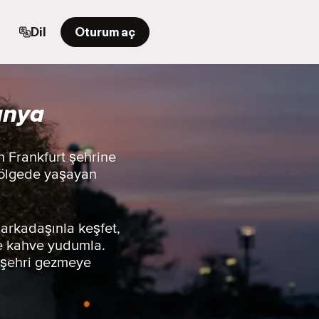
Dil
Oturum aç
anya
n Frankfurt şehrine
u bölgede yaşayan
r arkadaşınla keşfet,
kte kahve yudumla.
n şehri gezmeye