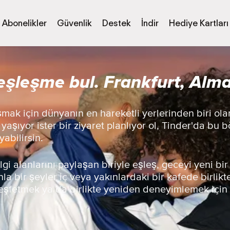
Abonelikler
Güvenlik
Destek
İndir
Hediye Kartları
 eşleşme bul. Frankfurt, Alm
şmak için dünyanın en hareketli yerlerinden biri ola
 yaşıyor ister bir ziyaret planlıyor ol, Tinder'da b
yabilirsin.
ilgi alanlarını paylaşan biriyle eşleş, geceyi yeni bi
nla bir şeyler iç veya yakınlardaki bir kafede birli
 keşfetmek ya da birlikte yeniden deneyimlemek içi