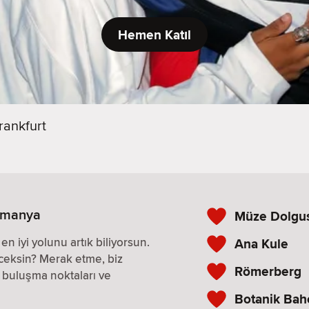
Hemen Katıl
rankfurt
 Almanya
Müze Dolgu
n iyi yolunu artık biliyorsun.
Ana Kule
ceksin? Merak etme, biz
Römerberg
i buluşma noktaları ve
Botanik Bah