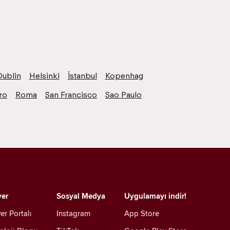
Dublin
Helsinki
İstanbul
Kopenhag
ro
Roma
San Francisco
Sao Paulo
yer
Sosyal Medya
Uygulamayı indir!
er Portalı
Instagram
App Store