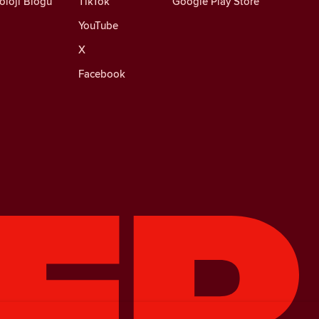
oloji Blogu
TikTok
Google Play Store
YouTube
X
Facebook