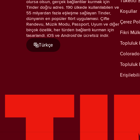
Tüketici S
olursa olsun, gerçek bağlantılar kurmak için
Tinder doğru adres. 190 ülkede kullanılabilen ve
Koşullar
55 milyardan fazla eşleşme sağlayan Tinder,
dünyanın en popüler flört uygulaması. Çifte
Çerez Pol
Randevu, Müzik Modu, Passport, Uyum ve diğer
birçok özellik, her türden bağlantı kurman için
Fikri Mülk
tasarlandı. iOS ve Android'de ücretsiz indir.
Topluluk K
Türkçe
Colorado 
Topluluk B
Erişilebil