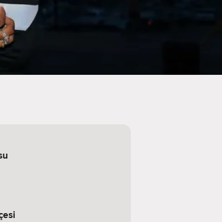
su
çesi