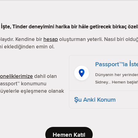
 İşte, Tinder deneyimini harika bir hâle getirecek birkaç özell
laydır. Kendine bir
hesap
oluşturman yeterli. Nasıl biri oldu
ini eklediğinden emin ol.
Passport™'la İst
Dünyanın her yerinden 
aboneliklerimize
dahil olan
Sidney... Hemen başla!
. Passport™ konumunu
 üyelerle eşleşmene olanak
Şu Anki Konum
Hemen Katıl