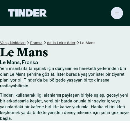
T
i
n
d
e
Varış Noktaları
Fransa
de la Loire öder
Le Mans
r
Le Mans
A
n
a
Le Mans, Fransa
S
Yeni insanlarla tanışmak için dünyanın en hareketli yerlerinden biri
a
olan Le Mans şehrine göz at. İster burada yaşıyor ister bir ziyaret
y
planlıyor ol, Tinder'da bu bölgede yaşayan birçok insana
rastlayabilirsin.
f
a
Tinder'ı kullanarak ilgi alanlarını paylaşan biriyle eşleş, geceyi yeni
bir arkadaşınla keşfet, yerel bir barda onunla bir şeyler iç veya
yakınlardaki bir kafede birlikte kahve yudumla. Harika etkinlikleri
keşfetmek ya da birlikte yeniden deneyimlemek için şehri gezmeye
başla.