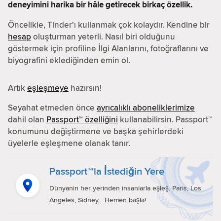
deneyimini harika bir hâle getirecek birkaç özellik.
Öncelikle, Tinder'ı kullanmak çok kolaydır. Kendine bir
hesap
oluşturman yeterli. Nasıl biri olduğunu
göstermek için profiline İlgi Alanlarını, fotoğraflarını ve
biyografini eklediğinden emin ol.
Artık
eşleşmeye
hazırsın!
Seyahat etmeden önce
ayrıcalıklı aboneliklerimize
dahil olan
Passport™ özelliğini
kullanabilirsin. Passport™
konumunu değiştirmene ve başka şehirlerdeki
üyelerle eşleşmene olanak tanır.
Passport™'la İstediğin Yere
Dünyanın her yerinden insanlarla eşleş. Paris, Los
Angeles, Sidney... Hemen başla!