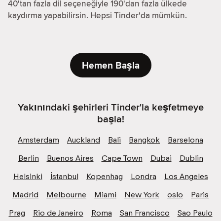
40'tan fazla dil seçeneğiyle 190'dan fazla ülkede
kaydırma yapabilirsin. Hepsi Tinder'da mümkün.
Hemen Başla
Yakınındaki şehirleri Tinder'la keşfetmeye
başla!
Amsterdam
Auckland
Bali
Bangkok
Barselona
Berlin
Buenos Aires
Cape Town
Dubai
Dublin
Helsinki
İstanbul
Kopenhag
Londra
Los Angeles
Madrid
Melbourne
Miami
New York
oslo
Paris
Prag
Rio de Janeiro
Roma
San Francisco
Sao Paulo