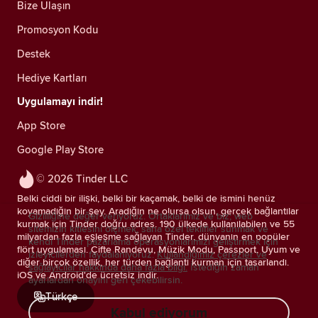
Bize Ulaşın
Promosyon Kodu
Destek
Hediye Kartları
Uygulamayı indir!
App Store
Google Play Store
© 2026 Tinder LLC
Belki ciddi bir ilişki, belki bir kaçamak, belki de ismini henüz
koyamadığın bir şey. Aradığın ne olursa olsun, gerçek bağlantılar
Gizliliğine değer veriyoruz. Ortaklarımız ve biz; web
kurmak için Tinder doğru adres. 190 ülkede kullanılabilen ve 55
sitemizin kitlesini ölçmek, sana özel teklifler sunmak ve
milyardan fazla eşleşme sağlayan Tinder, dünyanın en popüler
kendi Tinder pazarlama operasyonlarımızı geliştirmek için
flört uygulaması. Çifte Randevu, Müzik Modu, Passport, Uyum ve
izleyicilerden faydalanıyoruz.
Kullandığımız çerezler ve
diğer birçok özellik, her türden bağlantı kurman için tasarlandı.
sağlayıcılar hakkında daha fazla bilgi.
İstediğin zaman
iOS ve Android'de ücretsiz indir.
ayarlardan onayını geri çekebilirsin.
Türkçe
Kabul ediyorum