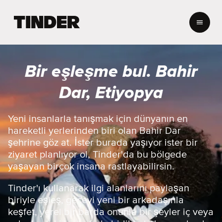
T
i
n
d
e
Bir eşleşme bul. Bahir
r
A
Dar, Etiyopya
n
a
S
Yeni insanlarla tanışmak için dünyanın en
a
hareketli yerlerinden biri olan Bahir Dar
y
şehrine göz at. İster burada yaşıyor ister bir
f
ziyaret planlıyor ol, Tinder'da bu bölgede
a
yaşayan birçok insana rastlayabilirsin.
Tinder'ı kullanarak ilgi alanlarını paylaşan
biriyle eşleş, geceyi yeni bir arkadaşınla
keşfet, yerel bir barda onunla bir şeyler iç veya