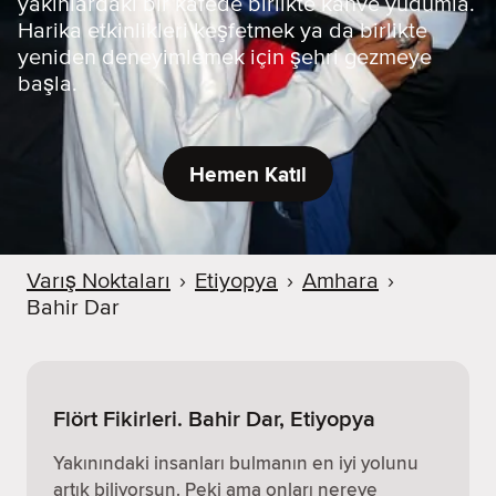
yakınlardaki bir kafede birlikte kahve yudumla.
Harika etkinlikleri keşfetmek ya da birlikte
yeniden deneyimlemek için şehri gezmeye
başla.
Hemen Katıl
Varış Noktaları
›
Etiyopya
›
Amhara
›
Bahir Dar
Flört Fikirleri. Bahir Dar, Etiyopya
Yakınındaki insanları bulmanın en iyi yolunu
artık biliyorsun. Peki ama onları nereye