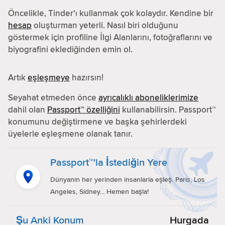
Öncelikle, Tinder'ı kullanmak çok kolaydır. Kendine bir
hesap
oluşturman yeterli. Nasıl biri olduğunu
göstermek için profiline İlgi Alanlarını, fotoğraflarını ve
biyografini eklediğinden emin ol.
Artık
eşleşmeye
hazırsın!
Seyahat etmeden önce
ayrıcalıklı aboneliklerimize
dahil olan
Passport™ özelliğini
kullanabilirsin. Passport™
konumunu değiştirmene ve başka şehirlerdeki
üyelerle eşleşmene olanak tanır.
Passport™'la İstediğin Yere
Dünyanın her yerinden insanlarla eşleş. Paris, Los
Angeles, Sidney... Hemen başla!
Şu Anki Konum
Hurgada