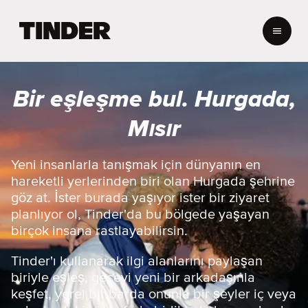
T
i
n
d
e
Bir eşleşme bul. Hurgada,
r
A
Mısır
n
a
S
Yeni insanlarla tanışmak için dünyanın en
a
hareketli yerlerinden biri olan Hurgada şehrine
y
göz at. İster burada yaşıyor ister bir ziyaret
f
planlıyor ol, Tinder'da bu bölgede yaşayan
a
birçok insana rastlayabilirsin.
Tinder'ı kullanarak ilgi alanlarını paylaşan
biriyle eşleş, geceyi yeni bir arkadaşınla
keşfet, yerel bir barda onunla bir şeyler iç veya