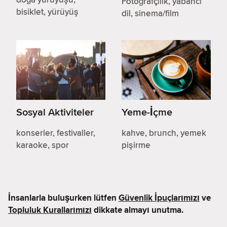
Fotoğrafçılık, yabancı
bisiklet, yürüyüş
dil, sinema/film
Sosyal Aktiviteler
Yeme-İçme
konserler, festivaller,
kahve, brunch, yemek
karaoke, spor
pişirme
İnsanlarla buluşurken lütfen
Güvenlik İpuçlarımızı
ve
Topluluk Kurallarımızı
dikkate almayı unutma.