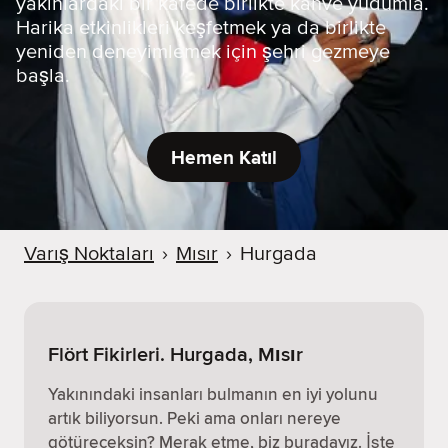
yakınlardaki bir kafede birlikte kahve yudumla.
Harika etkinlikleri keşfetmek ya da birlikte
yeniden deneyimlemek için şehri gezmeye
başla.
Hemen Katıl
Varış Noktaları
›
Mısır
›
Hurgada
Flört Fikirleri. Hurgada, Mısır
Yakınındaki insanları bulmanın en iyi yolunu
artık biliyorsun. Peki ama onları nereye
götüreceksin? Merak etme, biz buradayız. İşte