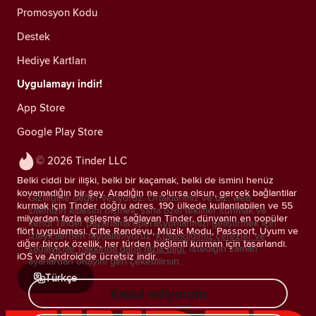
Promosyon Kodu
Destek
Hediye Kartları
Uygulamayı indir!
App Store
Google Play Store
© 2026 Tinder LLC
Belki ciddi bir ilişki, belki bir kaçamak, belki de ismini henüz
koyamadığın bir şey. Aradığın ne olursa olsun, gerçek bağlantılar
Gizliliğine değer veriyoruz. Ortaklarımız ve biz; web
kurmak için Tinder doğru adres. 190 ülkede kullanılabilen ve 55
sitemizin kitlesini ölçmek, sana özel teklifler sunmak ve
milyardan fazla eşleşme sağlayan Tinder, dünyanın en popüler
kendi Tinder pazarlama operasyonlarımızı geliştirmek için
flört uygulaması. Çifte Randevu, Müzik Modu, Passport, Uyum ve
izleyicilerden faydalanıyoruz.
Kullandığımız çerezler ve
diğer birçok özellik, her türden bağlantı kurman için tasarlandı.
sağlayıcılar hakkında daha fazla bilgi.
İstediğin zaman
iOS ve Android'de ücretsiz indir.
ayarlardan onayını geri çekebilirsin.
Türkçe
Kabul ediyorum