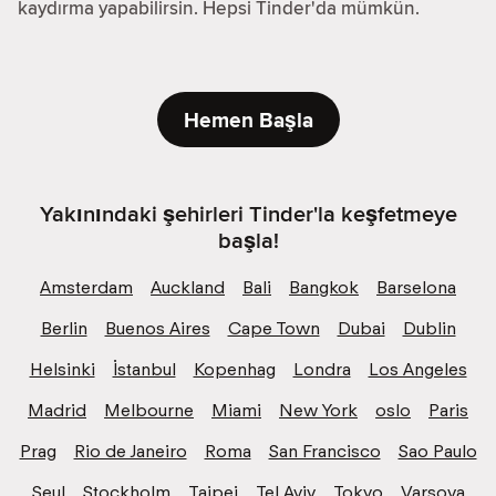
kaydırma yapabilirsin. Hepsi Tinder'da mümkün.
Hemen Başla
Yakınındaki şehirleri Tinder'la keşfetmeye
başla!
Amsterdam
Auckland
Bali
Bangkok
Barselona
Berlin
Buenos Aires
Cape Town
Dubai
Dublin
Helsinki
İstanbul
Kopenhag
Londra
Los Angeles
Madrid
Melbourne
Miami
New York
oslo
Paris
Prag
Rio de Janeiro
Roma
San Francisco
Sao Paulo
Seul
Stockholm
Taipei
Tel Aviv
Tokyo
Varşova