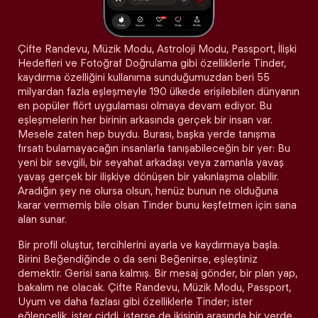
Çifte Randevu, Müzik Modu, Astroloji Modu, Passport, İlişki
Hedefleri ve Fotoğraf Doğrulama gibi özelliklerle Tinder,
kaydırma özelliğini kullanıma sunduğumuzdan beri 55
milyardan fazla eşleşmeyle 190 ülkede erişilebilen dünyanın
en popüler flört uygulaması olmaya devam ediyor. Bu
eşleşmelerin her birinin arkasında gerçek bir insan var.
Mesele zaten hep buydu. Burası, başka yerde tanışma
fırsatı bulamayacağın insanlarla tanışabileceğin bir yer: Bu
yeni bir sevgili, bir seyahat arkadaşı veya zamanla yavaş
yavaş gerçek bir ilişkiye dönüşen bir yakınlaşma olabilir.
Aradığın şey ne olursa olsun, henüz bunun ne olduğuna
karar vermemiş bile olsan Tinder bunu keşfetmen için sana
alan sunar.
Bir profil oluştur, tercihlerini ayarla ve kaydırmaya başla.
Birini Beğendiğinde o da seni Beğenirse, eşleştiniz
demektir. Gerisi sana kalmış. Bir mesaj gönder, bir plan yap,
bakalım ne olacak. Çifte Randevu, Müzik Modu, Passport,
Uyum ve daha fazlası gibi özelliklerle Tinder; ister
eğlencelik, ister ciddi, isterse de ikisinin arasında bir yerde