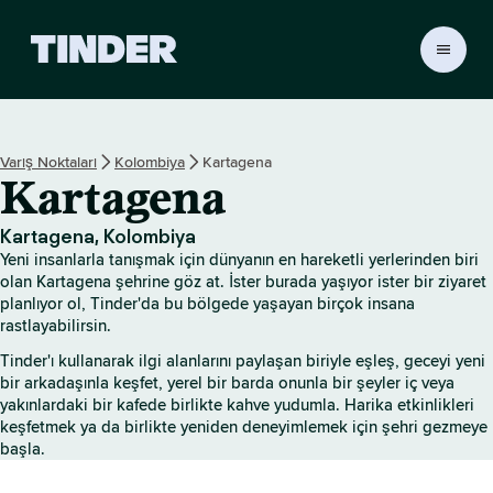
T
i
n
d
e
Varış Noktaları
Kolombiya
Kartagena
r
Kartagena
A
n
a
Kartagena, Kolombiya
S
Yeni insanlarla tanışmak için dünyanın en hareketli yerlerinden biri
a
olan Kartagena şehrine göz at. İster burada yaşıyor ister bir ziyaret
y
planlıyor ol, Tinder'da bu bölgede yaşayan birçok insana
rastlayabilirsin.
f
a
Tinder'ı kullanarak ilgi alanlarını paylaşan biriyle eşleş, geceyi yeni
bir arkadaşınla keşfet, yerel bir barda onunla bir şeyler iç veya
yakınlardaki bir kafede birlikte kahve yudumla. Harika etkinlikleri
keşfetmek ya da birlikte yeniden deneyimlemek için şehri gezmeye
başla.