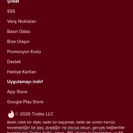
Şirket
SSS
Varış Noktaları
Basın Odası
Bize Ulaşın
Promosyon Kodu
Destek
Hediye Kartları
Uygulamayı indir!
App Store
Google Play Store
© 2026 Tinder LLC
Belki ciddi bir ilişki, belki bir kaçamak, belki de ismini henüz
koyamadığın bir şey. Aradığın ne olursa olsun, gerçek bağlantılar
Gizliliğine değer veriyoruz. Ortaklarımız ve biz; web
kurmak için Tinder doğru adres. 190 ülkede kullanılabilen ve 55