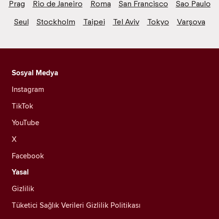
Prag
Rio de Janeiro
Roma
San Francisco
Sao Paulo
Seul
Stockholm
Taipei
Tel Aviv
Tokyo
Varşova
Sosyal Medya
Instagram
TikTok
YouTube
X
Facebook
Yasal
Gizlilik
Tüketici Sağlık Verileri Gizlilik Politikası