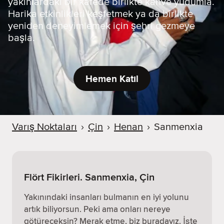
yakınlardaki bir kafede birlikte kahve yudumla.
Harika etkinlikleri keşfetmek ya da birlikte
yeniden deneyimlemek için şehri gezmeye
başla.
Hemen Katıl
Varış Noktaları
›
Çin
›
Henan
›
Sanmenxia
Flört Fikirleri. Sanmenxia, Çin
Yakınındaki insanları bulmanın en iyi yolunu
artık biliyorsun. Peki ama onları nereye
götüreceksin? Merak etme, biz buradayız. İşte