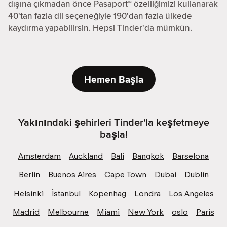
dışına çıkmadan önce Pasaport™ özelliğimizi kullanarak
40'tan fazla dil seçeneğiyle 190'dan fazla ülkede
kaydırma yapabilirsin. Hepsi Tinder'da mümkün.
Hemen Başla
Yakınındaki şehirleri Tinder'la keşfetmeye
başla!
Amsterdam
Auckland
Bali
Bangkok
Barselona
Berlin
Buenos Aires
Cape Town
Dubai
Dublin
Helsinki
İstanbul
Kopenhag
Londra
Los Angeles
Madrid
Melbourne
Miami
New York
oslo
Paris