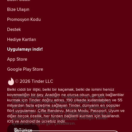
Bize Ulaşın
Promosyon Kodu
Destek
Hediye Kartları
Uygulamayı indir!
App Store
Google Play Store
© 2026 Tinder LLC
Belki ciddi bir ilişki, belki bir kaçamak, belki de ismini henüz
koyamadığın bir şey. Aradığın ne olursa olsun, gerçek bağlantılar
Gizliliğine değer veriyoruz. Ortaklarımız ve biz; web
kurmak için Tinder doğru adres. 190 ülkede kullanılabilen ve 55
sitemizin kitlesini ölçmek, sana özel teklifler sunmak ve
milyardan fazla eşleşme sağlayan Tinder, dünyanın en popüler
kendi Tinder pazarlama operasyonlarımızı geliştirmek için
flört uygulaması. Çifte Randevu, Müzik Modu, Passport, Uyum ve
izleyicilerden faydalanıyoruz.
Kullandığımız çerezler ve
diğer birçok özellik, her türden bağlantı kurman için tasarlandı.
sağlayıcılar hakkında daha fazla bilgi.
İstediğin zaman
iOS ve Android'de ücretsiz indir.
ayarlardan onayını geri çekebilirsin.
Türkçe