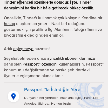
Tinder eğlenceli özelliklerle doludur. İşte, Tinder
deneyimini harika bir hâle getirecek birkaç özellik.
Öncelikle, Tinder'ı kullanmak çok kolaydır. Kendine bir
hesap
oluşturman yeterli. Nasıl biri olduğunu
göstermek için profiline İlgi Alanlarını, fotoğraflarını ve
biyografini eklediğinden emin ol.
Artık
eşleşmeye
hazırsın!
Seyahat etmeden önce
ayrıcalıklı aboneliklerimize
dahil olan
Passport™ özelliğini
kullanabilirsin. Passport™
konumunu değiştirmene ve başka şehirlerdeki
üyelerle eşleşmene olanak tanır.
Passport™'la İstediğin Yere
Dünyanın her yerinden insanlarla eşleş. Paris, Los
Angeles, Sidney... Hemen başla!