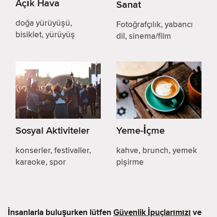
Açık Hava
Sanat
doğa yürüyüşü,
Fotoğrafçılık, yabancı
bisiklet, yürüyüş
dil, sinema/film
Sosyal Aktiviteler
Yeme-İçme
konserler, festivaller,
kahve, brunch, yemek
karaoke, spor
pişirme
İnsanlarla buluşurken lütfen
Güvenlik İpuçlarımızı
ve