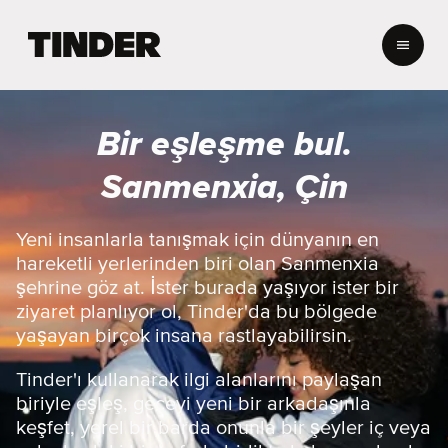
T
i
n
d
e
Bir eşleşme bul.
r
A
Sanmenxia, Çin
n
a
S
Yeni insanlarla tanışmak için dünyanın en
a
hareketli yerlerinden biri olan Sanmenxia
y
şehrine göz at. İster burada yaşıyor ister bir
f
ziyaret planlıyor ol, Tinder'da bu bölgede
a
yaşayan birçok insana rastlayabilirsin.
Tinder'ı kullanarak ilgi alanlarını paylaşan
biriyle eşleş, geceyi yeni bir arkadaşınla
keşfet, yerel bir barda onunla bir şeyler iç veya