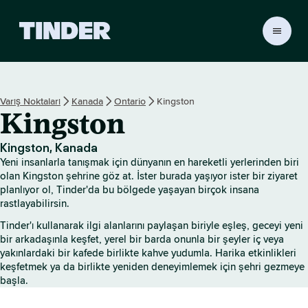
T
i
n
d
e
Varış Noktaları
Kanada
Ontario
Kingston
r
Kingston
A
n
a
Kingston, Kanada
S
Yeni insanlarla tanışmak için dünyanın en hareketli yerlerinden biri
a
olan Kingston şehrine göz at. İster burada yaşıyor ister bir ziyaret
y
planlıyor ol, Tinder'da bu bölgede yaşayan birçok insana
rastlayabilirsin.
f
a
Tinder'ı kullanarak ilgi alanlarını paylaşan biriyle eşleş, geceyi yeni
bir arkadaşınla keşfet, yerel bir barda onunla bir şeyler iç veya
yakınlardaki bir kafede birlikte kahve yudumla. Harika etkinlikleri
keşfetmek ya da birlikte yeniden deneyimlemek için şehri gezmeye
başla.