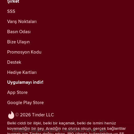
Şirket
SSS
Varış Noktaları
Basın Odası
Bize Ulaşın
Promosyon Kodu
Destek
Hediye Kartları
Uygulamayı indir!
App Store
Google Play Store
© 2026 Tinder LLC
Belki ciddi bir ilişki, belki bir kaçamak, belki de ismini henüz
koyamadığın bir şey. Aradığın ne olursa olsun, gerçek bağlantılar
Gizliliğine değer veriyoruz. Ortaklarımız ve biz; web
kurmak için Tinder doğru adres. 190 ülkede kullanılabilen ve 55