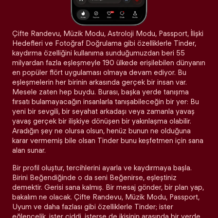
Çifte Randevu, Müzik Modu, Astroloji Modu, Passport, İlişki
Hedefleri ve Fotoğraf Doğrulama gibi özelliklerle Tinder,
kaydırma özelliğini kullanıma sunduğumuzdan beri 55
milyardan fazla eşleşmeyle 190 ülkede erişilebilen dünyanın
en popüler flört uygulaması olmaya devam ediyor. Bu
eşleşmelerin her birinin arkasında gerçek bir insan var.
Mesele zaten hep buydu. Burası, başka yerde tanışma
fırsatı bulamayacağın insanlarla tanışabileceğin bir yer: Bu
yeni bir sevgili, bir seyahat arkadaşı veya zamanla yavaş
yavaş gerçek bir ilişkiye dönüşen bir yakınlaşma olabilir.
Aradığın şey ne olursa olsun, henüz bunun ne olduğuna
karar vermemiş bile olsan Tinder bunu keşfetmen için sana
alan sunar.
Bir profil oluştur, tercihlerini ayarla ve kaydırmaya başla.
Birini Beğendiğinde o da seni Beğenirse, eşleştiniz
demektir. Gerisi sana kalmış. Bir mesaj gönder, bir plan yap,
bakalım ne olacak. Çifte Randevu, Müzik Modu, Passport,
Uyum ve daha fazlası gibi özelliklerle Tinder; ister
eğlencelik, ister ciddi, isterse de ikisinin arasında bir yerde