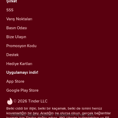
Şirket
SSS
Varış Noktaları
Basın Odası
Bize Ulaşın
Promosyon Kodu
Destek
Hediye Kartları
Uygulamayı indir!
App Store
Google Play Store
© 2026 Tinder LLC
Belki ciddi bir ilişki, belki bir kaçamak, belki de ismini henüz
koyamadığın bir şey. Aradığın ne olursa olsun, gerçek bağlantılar
Gizliliğine değer veriyoruz. Ortaklarımız ve biz; web
kurmak için Tinder doğru adres. 190 ülkede kullanılabilen ve 55