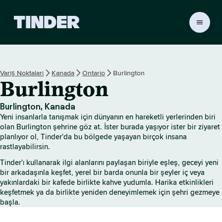
T
i
n
d
e
Varış Noktaları
Kanada
Ontario
Burlington
r
Burlington
A
n
a
Burlington, Kanada
S
Yeni insanlarla tanışmak için dünyanın en hareketli yerlerinden biri
a
olan Burlington şehrine göz at. İster burada yaşıyor ister bir ziyaret
y
planlıyor ol, Tinder'da bu bölgede yaşayan birçok insana
rastlayabilirsin.
f
a
Tinder'ı kullanarak ilgi alanlarını paylaşan biriyle eşleş, geceyi yeni
bir arkadaşınla keşfet, yerel bir barda onunla bir şeyler iç veya
yakınlardaki bir kafede birlikte kahve yudumla. Harika etkinlikleri
keşfetmek ya da birlikte yeniden deneyimlemek için şehri gezmeye
başla.