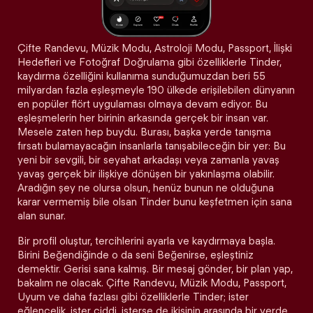
Çifte Randevu, Müzik Modu, Astroloji Modu, Passport, İlişki
Hedefleri ve Fotoğraf Doğrulama gibi özelliklerle Tinder,
kaydırma özelliğini kullanıma sunduğumuzdan beri 55
milyardan fazla eşleşmeyle 190 ülkede erişilebilen dünyanın
en popüler flört uygulaması olmaya devam ediyor. Bu
eşleşmelerin her birinin arkasında gerçek bir insan var.
Mesele zaten hep buydu. Burası, başka yerde tanışma
fırsatı bulamayacağın insanlarla tanışabileceğin bir yer: Bu
yeni bir sevgili, bir seyahat arkadaşı veya zamanla yavaş
yavaş gerçek bir ilişkiye dönüşen bir yakınlaşma olabilir.
Aradığın şey ne olursa olsun, henüz bunun ne olduğuna
karar vermemiş bile olsan Tinder bunu keşfetmen için sana
alan sunar.
Bir profil oluştur, tercihlerini ayarla ve kaydırmaya başla.
Birini Beğendiğinde o da seni Beğenirse, eşleştiniz
demektir. Gerisi sana kalmış. Bir mesaj gönder, bir plan yap,
bakalım ne olacak. Çifte Randevu, Müzik Modu, Passport,
Uyum ve daha fazlası gibi özelliklerle Tinder; ister
eğlencelik, ister ciddi, isterse de ikisinin arasında bir yerde