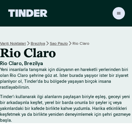
T
i
n
d
e
Varış Noktaları
Brezilya
Sao Paulo
Rio Claro
r
Rio Claro
A
n
a
Rio Claro, Brezilya
S
Yeni insanlarla tanışmak için dünyanın en hareketli yerlerinden biri
a
olan Rio Claro şehrine göz at. İster burada yaşıyor ister bir ziyaret
y
planlıyor ol, Tinder'da bu bölgede yaşayan birçok insana
rastlayabilirsin.
f
a
Tinder'ı kullanarak ilgi alanlarını paylaşan biriyle eşleş, geceyi yeni
bir arkadaşınla keşfet, yerel bir barda onunla bir şeyler iç veya
yakınlardaki bir kafede birlikte kahve yudumla. Harika etkinlikleri
keşfetmek ya da birlikte yeniden deneyimlemek için şehri gezmeye
başla.