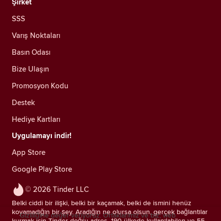
Şirket
SSS
Varış Noktaları
Basın Odası
Bize Ulaşın
Promosyon Kodu
Destek
Hediye Kartları
Uygulamayı indir!
App Store
Google Play Store
© 2026 Tinder LLC
Belki ciddi bir ilişki, belki bir kaçamak, belki de ismini henüz
koyamadığın bir şey. Aradığın ne olursa olsun, gerçek bağlantılar
Gizliliğine değer veriyoruz. Ortaklarımız ve biz; web
kurmak için Tinder doğru adres. 190 ülkede kullanılabilen ve 55