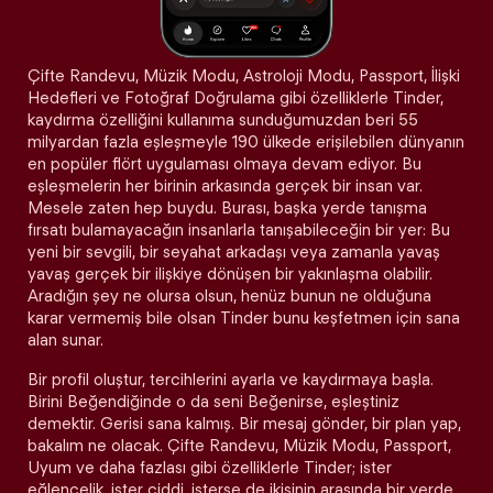
Çifte Randevu, Müzik Modu, Astroloji Modu, Passport, İlişki
Hedefleri ve Fotoğraf Doğrulama gibi özelliklerle Tinder,
kaydırma özelliğini kullanıma sunduğumuzdan beri 55
milyardan fazla eşleşmeyle 190 ülkede erişilebilen dünyanın
en popüler flört uygulaması olmaya devam ediyor. Bu
eşleşmelerin her birinin arkasında gerçek bir insan var.
Mesele zaten hep buydu. Burası, başka yerde tanışma
fırsatı bulamayacağın insanlarla tanışabileceğin bir yer: Bu
yeni bir sevgili, bir seyahat arkadaşı veya zamanla yavaş
yavaş gerçek bir ilişkiye dönüşen bir yakınlaşma olabilir.
Aradığın şey ne olursa olsun, henüz bunun ne olduğuna
karar vermemiş bile olsan Tinder bunu keşfetmen için sana
alan sunar.
Bir profil oluştur, tercihlerini ayarla ve kaydırmaya başla.
Birini Beğendiğinde o da seni Beğenirse, eşleştiniz
demektir. Gerisi sana kalmış. Bir mesaj gönder, bir plan yap,
bakalım ne olacak. Çifte Randevu, Müzik Modu, Passport,
Uyum ve daha fazlası gibi özelliklerle Tinder; ister
eğlencelik, ister ciddi, isterse de ikisinin arasında bir yerde