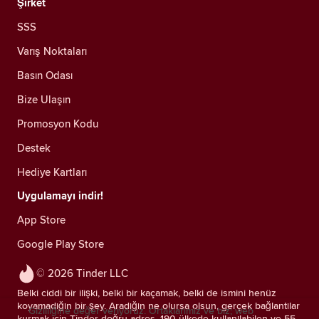
Şirket
SSS
Varış Noktaları
Basın Odası
Bize Ulaşın
Promosyon Kodu
Destek
Hediye Kartları
Uygulamayı indir!
App Store
Google Play Store
© 2026 Tinder LLC
Belki ciddi bir ilişki, belki bir kaçamak, belki de ismini henüz
koyamadığın bir şey. Aradığın ne olursa olsun, gerçek bağlantılar
Gizliliğine değer veriyoruz. Ortaklarımız ve biz; web
kurmak için Tinder doğru adres. 190 ülkede kullanılabilen ve 55