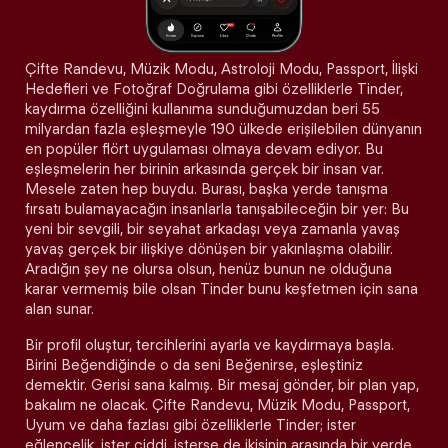
Çifte Randevu, Müzik Modu, Astroloji Modu, Passport, İlişki
Hedefleri ve Fotoğraf Doğrulama gibi özelliklerle Tinder,
kaydırma özelliğini kullanıma sunduğumuzdan beri 55
milyardan fazla eşleşmeyle 190 ülkede erişilebilen dünyanın
en popüler flört uygulaması olmaya devam ediyor. Bu
eşleşmelerin her birinin arkasında gerçek bir insan var.
Mesele zaten hep buydu. Burası, başka yerde tanışma
fırsatı bulamayacağın insanlarla tanışabileceğin bir yer: Bu
yeni bir sevgili, bir seyahat arkadaşı veya zamanla yavaş
yavaş gerçek bir ilişkiye dönüşen bir yakınlaşma olabilir.
Aradığın şey ne olursa olsun, henüz bunun ne olduğuna
karar vermemiş bile olsan Tinder bunu keşfetmen için sana
alan sunar.
Bir profil oluştur, tercihlerini ayarla ve kaydırmaya başla.
Birini Beğendiğinde o da seni Beğenirse, eşleştiniz
demektir. Gerisi sana kalmış. Bir mesaj gönder, bir plan yap,
bakalım ne olacak. Çifte Randevu, Müzik Modu, Passport,
Uyum ve daha fazlası gibi özelliklerle Tinder; ister
eğlencelik, ister ciddi, isterse de ikisinin arasında bir yerde