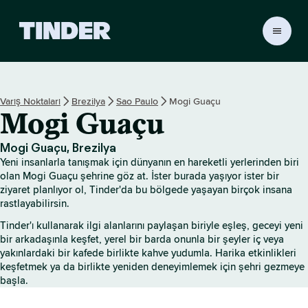
T
i
n
d
e
Varış Noktaları
Brezilya
Sao Paulo
Mogi Guaçu
r
Mogi Guaçu
A
n
a
Mogi Guaçu, Brezilya
S
Yeni insanlarla tanışmak için dünyanın en hareketli yerlerinden biri
a
olan Mogi Guaçu şehrine göz at. İster burada yaşıyor ister bir
y
ziyaret planlıyor ol, Tinder'da bu bölgede yaşayan birçok insana
rastlayabilirsin.
f
a
Tinder'ı kullanarak ilgi alanlarını paylaşan biriyle eşleş, geceyi yeni
bir arkadaşınla keşfet, yerel bir barda onunla bir şeyler iç veya
yakınlardaki bir kafede birlikte kahve yudumla. Harika etkinlikleri
keşfetmek ya da birlikte yeniden deneyimlemek için şehri gezmeye
başla.