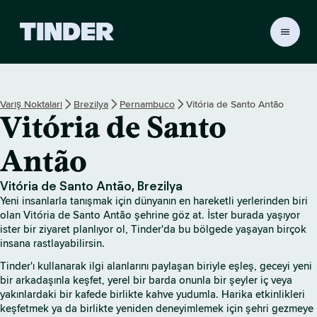
T
i
n
d
e
Varış Noktaları
Brezilya
Pernambuco
Vitória de Santo Antão
r
Vitória de Santo
A
n
a
Antão
S
a
Vitória de Santo Antão, Brezilya
y
Yeni insanlarla tanışmak için dünyanın en hareketli yerlerinden biri
f
olan Vitória de Santo Antão şehrine göz at. İster burada yaşıyor
a
ister bir ziyaret planlıyor ol, Tinder'da bu bölgede yaşayan birçok
insana rastlayabilirsin.
Tinder'ı kullanarak ilgi alanlarını paylaşan biriyle eşleş, geceyi yeni
bir arkadaşınla keşfet, yerel bir barda onunla bir şeyler iç veya
yakınlardaki bir kafede birlikte kahve yudumla. Harika etkinlikleri
keşfetmek ya da birlikte yeniden deneyimlemek için şehri gezmeye