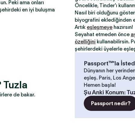
sun. Peki ama onları
Öncelikle, Tinder'ı kullan
şehirdeki en iyi buluşma
Nasıl biri olduğunu gösterm
biyografini eklediğinden e
Artık
eşleşmeye
hazırsın!
Seyahat etmeden önce
a
özelliğini
kullanabilirsin.
şehirlerdeki üyelerle eşle
Passport™'la İsted
Dünyanın her yerinden
eşleş. Paris, Los Angel
? Tuzla
Hemen başla!
Şu Anki Konum
:
Tu
irlere de bakar.
Passport nedir?