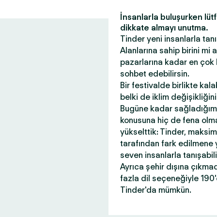
İnsanlarla buluşurken lüt
dikkate almayı unutma.
Tinder yeni insanlarla tanı
Alanlarına sahip birini mi
pazarlarına kadar en çok 
sohbet edebilirsin.
Bir festivalde birlikte kal
belki de iklim değişikliği
Bugüne kadar sağladığım
konusuna hiç de fena olmad
yükselttik: Tinder, maksi
tarafından fark edilmene 
seven insanlarla tanışabil
Ayrıca şehir dışına çıkma
fazla dil seçeneğiyle 190
Tinder'da mümkün.