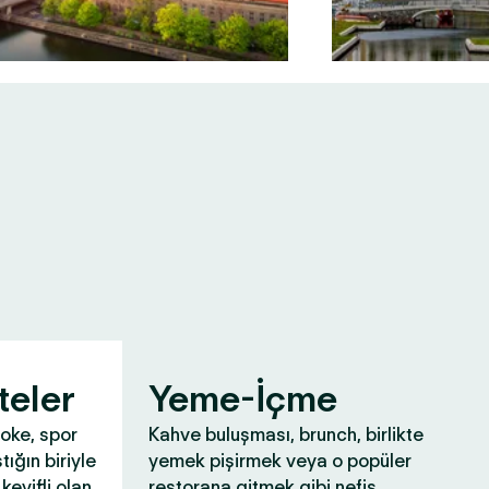
teler
Yeme-İçme
aoke, spor
Kahve buluşması, brunch, birlikte
tığın biriyle
yemek pişirmek veya o popüler
keyifli olan
restorana gitmek gibi nefis