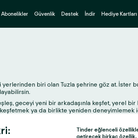
Abonelikler
Güvenlik
Destek
İndir
Hediye Kartları
yerlerinden biri olan Tuzla şehrine göz at. İster bu
yabilirsin.
 eşleş, geceyi yeni bir arkadaşınla keşfet, yerel bi
ri keşfetmek ya da birlikte yeniden deneyimlemek 
ri:
Tinder eğlenceli özellikl
getirecek birkaç özellik.