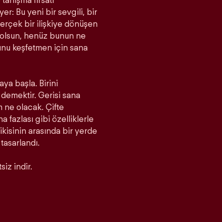
tanışma fırsatı
r: Bu yeni bir sevgili, bir
rçek bir ilişkiye dönüşen
a olsun, henüz bunun ne
unu keşfetmen için sana
aya başla. Birini
demektir. Gerisi sana
m ne olacak. Çifte
fazlası gibi özelliklerle
 ikisinin arasında bir yerde
 tasarlandı.
iz indir.