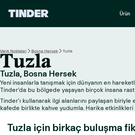
T
Ürün
i
n
d
e
r
A
Varış Noktaları
Bosna Hersek
Tuzla
Tuzla
n
a
S
Tuzla, Bosna Hersek
a
Yeni insanlarla tanışmak için dünyanın en hareketli 
y
f
Tinder'da bu bölgede yaşayan birçok insana rastla
a
Tinder'ı kullanarak ilgi alanlarını paylaşan biriyle
kafede birlikte kahve yudumla. Harika etkinlikle
Tuzla için birkaç buluşma fik