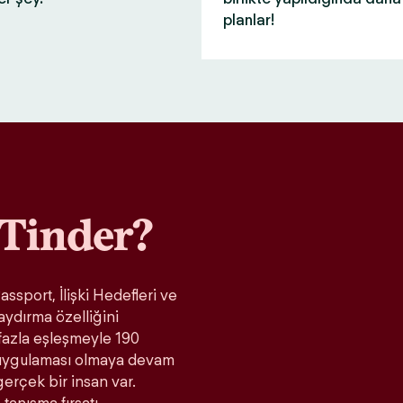
planlar!
Tinder?
ssport, İlişki Hedefleri ve
aydırma özelliğini
fazla eşleşmeyle 190
t uygulaması olmaya devam
gerçek bir insan var.