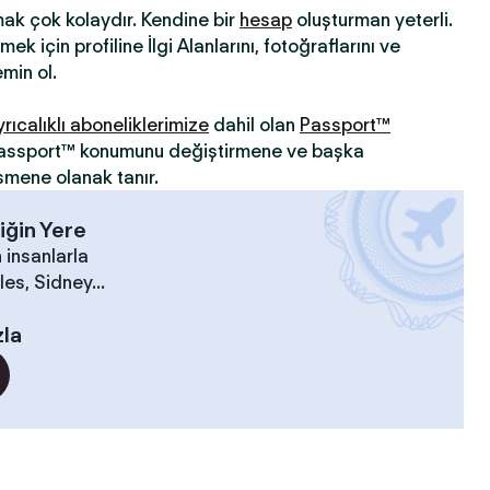
mak çok kolaydır. Kendine bir
hesap
oluşturman yeterli.
ek için profiline İlgi Alanlarını, fotoğraflarını ve
min ol.
yrıcalıklı aboneliklerimize
dahil olan
Passport™
 Passport™ konumunu değiştirmene ve başka
şmene olanak tanır.
iğin Yere
 insanlarla
es, Sidney...
zla