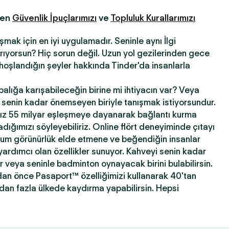
fen
Güvenlik İpuçlarımızı
ve
Topluluk Kurallarımızı
şmak için en iyi uygulamadır. Seninle aynı İlgi
 arıyorsun? Hiç sorun değil. Uzun yol gezilerinden gece
hoşlandığın şeyler hakkında Tinder'da insanlarla
abalığa karışabileceğin birine mi ihtiyacın var? Veya
ni senin kadar önemseyen biriyle tanışmak istiyorsundur.
ız 55 milyar eşleşmeye dayanarak bağlantı kurma
ığımızı söyleyebiliriz. Online flört deneyiminde çıtayı
mum görünürlük elde etmene ve beğendiğin insanlar
yardımcı olan özellikler sunuyor. Kahveyi senin kadar
ir veya seninle badminton oynayacak birini bulabilirsin.
dan önce Pasaport™ özelliğimizi kullanarak 40'tan
'dan fazla ülkede kaydırma yapabilirsin. Hepsi