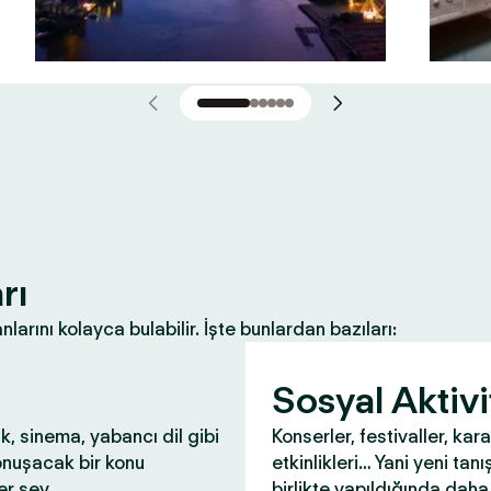
rı
nlarını kolayca bulabilir. İşte bunlardan bazıları:
Sosyal Aktivi
ık, sinema, yabancı dil gibi
Konserler, festivaller, kar
onuşacak bir konu
etkinlikleri… Yani yeni tanış
r şey.
birlikte yapıldığında daha 