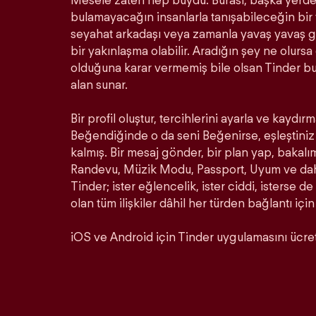
Mesele zaten hep buydu. Burası, başka yerde 
bulamayacağın insanlarla tanışabileceğin bir ye
seyahat arkadaşı veya zamanla yavaş yavaş ge
bir yakınlaşma olabilir. Aradığın şey ne olurs
olduğuna karar vermemiş bile olsan Tinder b
alan sunar.
Bir profil oluştur, tercihlerini ayarla ve kaydırm
Beğendiğinde o da seni Beğenirse, eşleştiniz 
kalmış. Bir mesaj gönder, bir plan yap, bakalı
Randevu, Müzik Modu, Passport, Uyum ve daha 
Tinder; ister eğlencelik, ister ciddi, isterse de
olan tüm ilişkiler dâhil her türden bağlantı için
iOS ve Android için Tinder uygulamasını ücrets