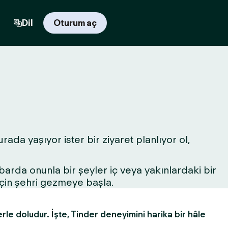
Dil
Oturum aç
rada yaşıyor ister bir ziyaret planlıyor ol,
r barda onunla bir şeyler iç veya yakınlardaki bir
için şehri gezmeye başla.
erle doludur. İşte, Tinder deneyimini harika bir hâle