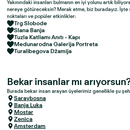
Yakınındaki insanları bulmanın en iyi yolunu artık biliyor
nereye götüreceksin? Merak etme, biz buradayız. İşte 
noktaları ve popüler etkinlikler:
Trg Slobode
Slana Banja
Tuzla Katliamı Anıtı - Kapı
Medunarodna Galerija Portreta
Turalibegova Džamija
Bekar insanlar mı arıyorsun
Burada bekar insan arayan üyelerimiz genellikle şu şeh
Saraybosna
Banja Luka
Mostar
Zenica
Amsterdam