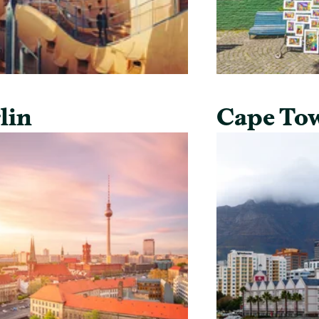
lin
Cape To