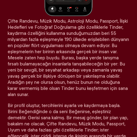
Çifte Randevu, Müzik Modu, Astroloji Modu, Passport, İlişki
Hedefleri ve Fotoğraf Doğrulama gibi özelliklerle Tinder,
kaydırma özelliğini kullanıma sunduğumuzdan beri 55
milyardan fazla eşleşmeyle 190 ülkede erişilebilen dünyanın
en popüler flört uygulaması olmaya devam ediyor. Bu
eşleşmelerin her birinin arkasında gerçek bir insan var.
Mesele zaten hep buydu. Burası, başka yerde tanışma
fırsatı bulamayacağın insanlarla tanışabileceğin bir yer: Bu
yeni bir sevgili, bir seyahat arkadaşı veya zamanla yavaş
yavaş gerçek bir ilişkiye dönüşen bir yakınlaşma olabilir.
Aradığın şey ne olursa olsun, henüz bunun ne olduğuna
karar vermemiş bile olsan Tinder bunu keşfetmen için sana
alan sunar.
Bir profil oluştur, tercihlerini ayarla ve kaydırmaya başla.
Birini Beğendiğinde o da seni Beğenirse, eşleştiniz
demektir. Gerisi sana kalmış. Bir mesaj gönder, bir plan yap,
bakalım ne olacak. Çifte Randevu, Müzik Modu, Passport,
Uyum ve daha fazlası gibi özelliklerle Tinder; ister
eğlencelik, ister ciddi, isterse de ikisinin arasında bir yerde