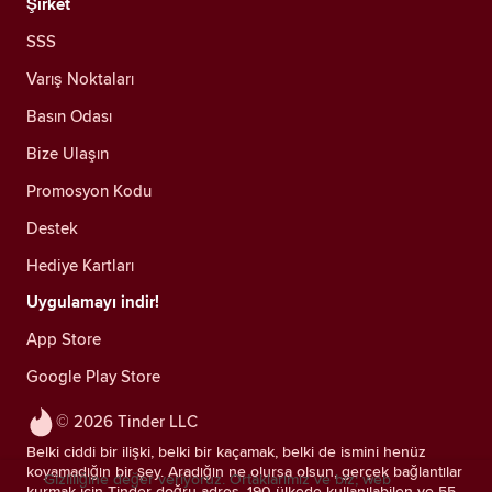
Şirket
SSS
Varış Noktaları
Basın Odası
Bize Ulaşın
Promosyon Kodu
Destek
Hediye Kartları
Uygulamayı indir!
App Store
Google Play Store
© 2026 Tinder LLC
Belki ciddi bir ilişki, belki bir kaçamak, belki de ismini henüz
koyamadığın bir şey. Aradığın ne olursa olsun, gerçek bağlantılar
Gizliliğine değer veriyoruz. Ortaklarımız ve biz; web
kurmak için Tinder doğru adres. 190 ülkede kullanılabilen ve 55