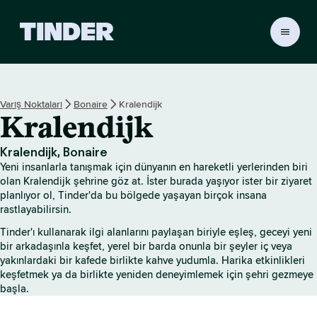
T
i
n
d
e
Varış Noktaları
Bonaire
Kralendijk
r
Kralendijk
A
n
a
Kralendijk, Bonaire
S
Yeni insanlarla tanışmak için dünyanın en hareketli yerlerinden biri
a
olan Kralendijk şehrine göz at. İster burada yaşıyor ister bir ziyaret
y
planlıyor ol, Tinder'da bu bölgede yaşayan birçok insana
rastlayabilirsin.
f
a
Tinder'ı kullanarak ilgi alanlarını paylaşan biriyle eşleş, geceyi yeni
bir arkadaşınla keşfet, yerel bir barda onunla bir şeyler iç veya
yakınlardaki bir kafede birlikte kahve yudumla. Harika etkinlikleri
keşfetmek ya da birlikte yeniden deneyimlemek için şehri gezmeye
başla.