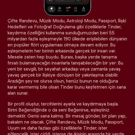
Çifte Randevu, Müzik Modu, Astroloji Modu, Passport, İlişki
Hedefleri ve Fotoğraf Doğrulama gibi özelliklerle Tinder,
kaydırma özelliğini kullanıma sunduğumuzdan beri 55
milyardan fazla eşleşmeyle 190 ülkede erişilebilen dünyanın
en popüler flört uygulaması olmaya devam ediyor. Bu
eşleşmelerin her birinin arkasında gerçek bir insan var.
Mesele zaten hep buydu. Burası, başka yerde tanışma
fırsatı bulamayacağın insanlarla tanışabileceğin bir yer: Bu
yeni bir sevgili, bir seyahat arkadaşı veya zamanla yavaş
yavaş gerçek bir ilişkiye dönüşen bir yakınlaşma olabilir.
Aradığın şey ne olursa olsun, henüz bunun ne olduğuna
karar vermemiş bile olsan Tinder bunu keşfetmen için sana
alan sunar.
Bir profil oluştur, tercihlerini ayarla ve kaydırmaya başla.
Birini Beğendiğinde o da seni Beğenirse, eşleştiniz
demektir. Gerisi sana kalmış. Bir mesaj gönder, bir plan yap,
bakalım ne olacak. Çifte Randevu, Müzik Modu, Passport,
Uyum ve daha fazlası gibi özelliklerle Tinder; ister
eğlencelik, ister ciddi, isterse de ikisinin arasında bir yerde