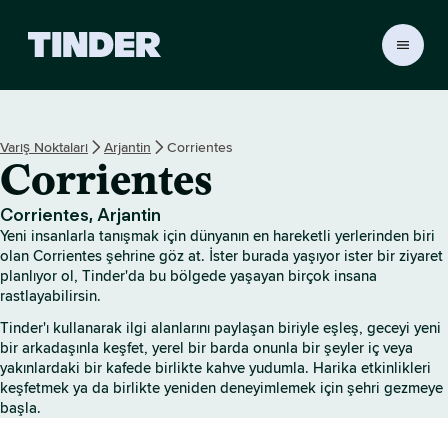
T
i
n
d
e
Varış Noktaları
Arjantin
Corrientes
r
Corrientes
A
n
a
Corrientes, Arjantin
S
Yeni insanlarla tanışmak için dünyanın en hareketli yerlerinden biri
a
olan Corrientes şehrine göz at. İster burada yaşıyor ister bir ziyaret
y
planlıyor ol, Tinder'da bu bölgede yaşayan birçok insana
rastlayabilirsin.
f
a
Tinder'ı kullanarak ilgi alanlarını paylaşan biriyle eşleş, geceyi yeni
bir arkadaşınla keşfet, yerel bir barda onunla bir şeyler iç veya
yakınlardaki bir kafede birlikte kahve yudumla. Harika etkinlikleri
keşfetmek ya da birlikte yeniden deneyimlemek için şehri gezmeye
başla.