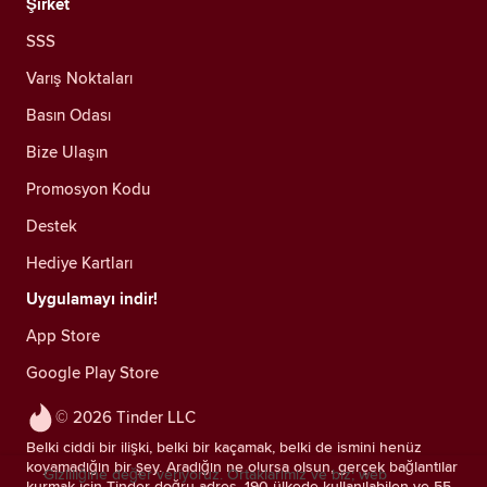
Şirket
SSS
Varış Noktaları
Basın Odası
Bize Ulaşın
Promosyon Kodu
Destek
Hediye Kartları
Uygulamayı indir!
App Store
Google Play Store
© 2026 Tinder LLC
Belki ciddi bir ilişki, belki bir kaçamak, belki de ismini henüz
koyamadığın bir şey. Aradığın ne olursa olsun, gerçek bağlantılar
Gizliliğine değer veriyoruz. Ortaklarımız ve biz; web
kurmak için Tinder doğru adres. 190 ülkede kullanılabilen ve 55