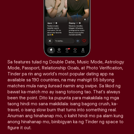
Sa features tulad ng Double Date, Music Mode, Astrology
Mode, Passport, Relationship Goals, at Photo Verification,
Tinder pa rin ang world's most popular dating app na
available sa 190 countries, na may mahigit 55 bilyong
matches mula nang ilunsad namin ang swipe. Sa likod ng
bawat ka-match mo ay isang totoong tao. That's always
been the point. Dito ka pupunta para makakilala ng mga
taong hindi mo sana makikilala: isang bagong crush, ka-
travel, o isang slow burn that turns into something real.
Anuman ang hinahanap mo, o kahit hindi mo pa alam kung
anong hinahanap mo, binibigyan ka ng Tinder ng space to
figure it out.