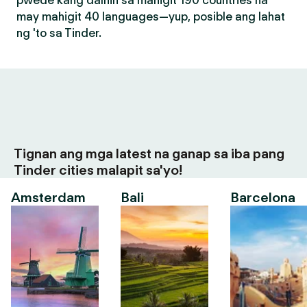
pwede kang dalhin sa mahigit 190 countries na
may mahigit 40 languages—yup, posible ang lahat
ng 'to sa Tinder.
Tignan ang mga latest na ganap sa iba pang
Tinder cities malapit sa'yo!
Amsterdam
Bali
Barcelona