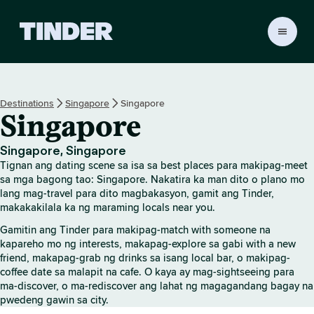
T
i
n
d
e
Destinations
Singapore
Singapore
r
Singapore
H
o
m
Singapore, Singapore
e
Tignan ang dating scene sa isa sa best places para makipag-meet
sa mga bagong tao: Singapore. Nakatira ka man dito o plano mo
lang mag-travel para dito magbakasyon, gamit ang Tinder,
makakakilala ka ng maraming locals near you.
Gamitin ang Tinder para makipag-match with someone na
kapareho mo ng interests, makapag-explore sa gabi with a new
friend, makapag-grab ng drinks sa isang local bar, o makipag-
coffee date sa malapit na cafe. O kaya ay mag-sightseeing para
ma-discover, o ma-rediscover ang lahat ng magagandang bagay na
pwedeng gawin sa city.