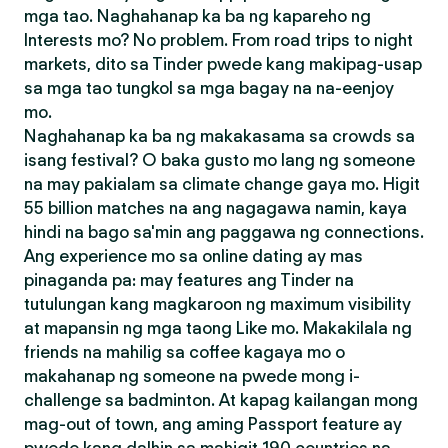
mga tao. Naghahanap ka ba ng kapareho ng
Interests mo? No problem. From road trips to night
markets, dito sa Tinder pwede kang makipag-usap
sa mga tao tungkol sa mga bagay na na-eenjoy
mo.
Naghahanap ka ba ng makakasama sa crowds sa
isang festival? O baka gusto mo lang ng someone
na may pakialam sa climate change gaya mo. Higit
55 billion matches na ang nagagawa namin, kaya
hindi na bago sa'min ang paggawa ng connections.
Ang experience mo sa online dating ay mas
pinaganda pa: may features ang Tinder na
tutulungan kang magkaroon ng maximum visibility
at mapansin ng mga taong Like mo. Makakilala ng
friends na mahilig sa coffee kagaya mo o
makahanap ng someone na pwede mong i-
challenge sa badminton. At kapag kailangan mong
mag-out of town, ang aming Passport feature ay