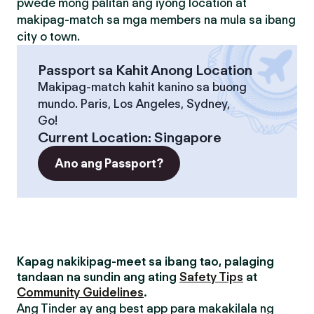
pwede mong palitan ang iyong location at
makipag-match sa mga members na mula sa ibang
city o town.
Passport sa Kahit Anong Location
Makipag-match kahit kanino sa buong
mundo. Paris, Los Angeles, Sydney,
Go!
Current Location
:
Singapore
Ano ang Passport?
Kapag nakikipag-meet sa ibang tao, palaging
tandaan na sundin ang ating
Safety Tips
at
Community Guidelines
.
Ang Tinder ay ang best app para makakilala ng