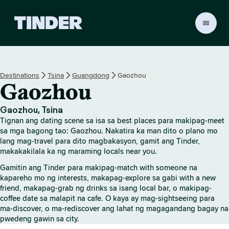
T
i
n
d
e
Destinations
Tsina
Guangdong
Gaozhou
r
Gaozhou
H
o
m
Gaozhou, Tsina
e
Tignan ang dating scene sa isa sa best places para makipag-meet
sa mga bagong tao: Gaozhou. Nakatira ka man dito o plano mo
lang mag-travel para dito magbakasyon, gamit ang Tinder,
makakakilala ka ng maraming locals near you.
Gamitin ang Tinder para makipag-match with someone na
kapareho mo ng interests, makapag-explore sa gabi with a new
friend, makapag-grab ng drinks sa isang local bar, o makipag-
coffee date sa malapit na cafe. O kaya ay mag-sightseeing para
ma-discover, o ma-rediscover ang lahat ng magagandang bagay na
pwedeng gawin sa city.