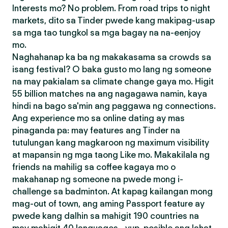
Interests mo? No problem. From road trips to night
markets, dito sa Tinder pwede kang makipag-usap
sa mga tao tungkol sa mga bagay na na-eenjoy
mo.
Naghahanap ka ba ng makakasama sa crowds sa
isang festival? O baka gusto mo lang ng someone
na may pakialam sa climate change gaya mo. Higit
55 billion matches na ang nagagawa namin, kaya
hindi na bago sa'min ang paggawa ng connections.
Ang experience mo sa online dating ay mas
pinaganda pa: may features ang Tinder na
tutulungan kang magkaroon ng maximum visibility
at mapansin ng mga taong Like mo. Makakilala ng
friends na mahilig sa coffee kagaya mo o
makahanap ng someone na pwede mong i-
challenge sa badminton. At kapag kailangan mong
mag-out of town, ang aming Passport feature ay
pwede kang dalhin sa mahigit 190 countries na