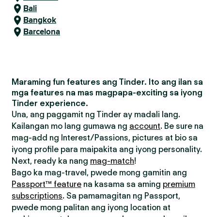
Bali
Bangkok
Barcelona
Maraming fun features ang Tinder. Ito ang ilan sa
mga features na mas magpapa-exciting sa iyong
Tinder experience.
Una, ang paggamit ng Tinder ay madali lang.
Kailangan mo lang gumawa ng
account
. Be sure na
mag-add ng Interest/Passions, pictures at bio sa
iyong profile para maipakita ang iyong personality.
Next, ready ka nang
mag-match
!
Bago ka mag-travel, pwede mong gamitin ang
Passport™ feature
na kasama sa aming
premium
subscriptions
. Sa pamamagitan ng Passport,
pwede mong palitan ang iyong location at