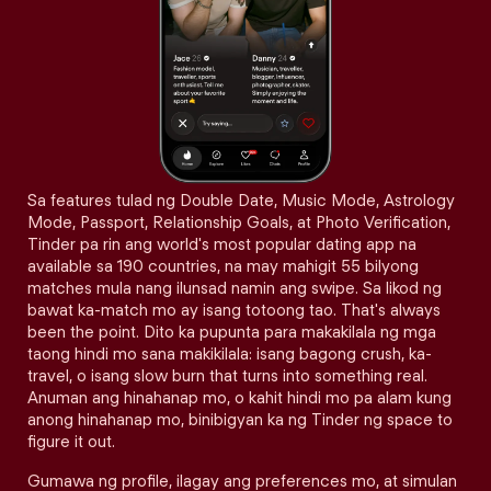
Sa features tulad ng Double Date, Music Mode, Astrology
Mode, Passport, Relationship Goals, at Photo Verification,
Tinder pa rin ang world's most popular dating app na
available sa 190 countries, na may mahigit 55 bilyong
matches mula nang ilunsad namin ang swipe. Sa likod ng
bawat ka-match mo ay isang totoong tao. That's always
been the point. Dito ka pupunta para makakilala ng mga
taong hindi mo sana makikilala: isang bagong crush, ka-
travel, o isang slow burn that turns into something real.
Anuman ang hinahanap mo, o kahit hindi mo pa alam kung
anong hinahanap mo, binibigyan ka ng Tinder ng space to
figure it out.
Gumawa ng profile, ilagay ang preferences mo, at simulan