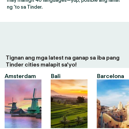
may mahigit 40 languages—yup, posible ang lahat
ng 'to sa Tinder.
Tignan ang mga latest na ganap sa iba pang
Tinder cities malapit sa'yo!
Amsterdam
Bali
Barcelona