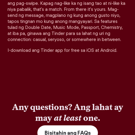
ang pag-swipe. Kapag nag-like ka ng isang tao at ni-like ka
niya pabalik, that's a match. From there it's yours. Mag-
send ng message, magplano ng kung anong gusto niyo,
tapos tingnan mo kung anong mangyayari. Sa features
tulad ng Double Date, Music Mode, Passport, Chemistry,
at iba pa, ginawa ang Tinder para sa lahat ng uri ng
connection: casual, seryoso, or somewhere in between.
I-download ang Tinder app for free sa iOS at Android.
Any questions? Ang lahat ay
may
at least
one.
Bisitahin ang FAQs