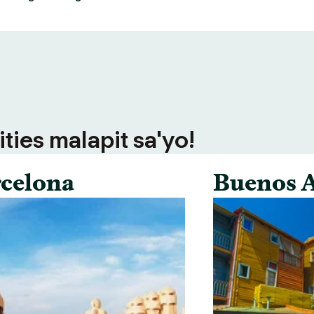
ties malapit sa'yo!
celona
Buenos A