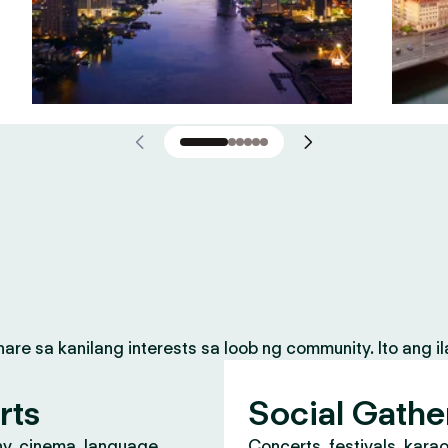
 sa kanilang interests sa loob ng community. Ito ang il
rts
Social Gathe
y, cinema, language
Concerts, festivals, kara