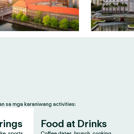
an sa mga karaniwang activities:
rings
Food at Drinks
oke, sports
Coffee dates, brunch, cooking