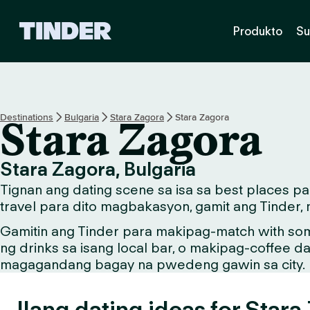
T
Produkto
Su
i
n
d
e
r
H
Destinations
Bulgaria
Stara Zagora
Stara Zagora
Stara Zagora
o
m
e
Stara Zagora, Bulgaria
Tignan ang dating scene sa isa sa best places 
travel para dito magbakasyon, gamit ang Tinder,
Gamitin ang Tinder para makipag-match with so
ng drinks sa isang local bar, o makipag-coffee d
magagandang bagay na pwedeng gawin sa city.
Ilang dating ideas for Stara