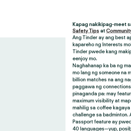
Kapag nakikipag-meet sa
Safety Tips
at
Community
Ang Tinder ay ang best a
kapareho ng Interests mo?
Tinder pwede kang makip
eenjoy mo.
Naghahanap ka ba ng mak
mo lang ng someone na m
billion matches na ang n
paggawa ng connections.
pinaganda pa: may featu
maximum visibility at map
mahilig sa coffee kagay
challenge sa badminton.
Passport feature ay pwed
40 languages—yup, posible