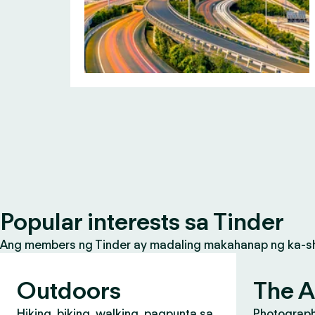
Popular interests sa Tinder
Ang members ng Tinder ay madaling makahanap ng ka-share
Outdoors
The A
Hiking, biking, walking, pagpunta sa
Photograph