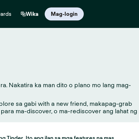
Cards
Wika
Mag-login
ra. Nakatira ka man dito o plano mo lang mag-
lore sa gabi with a new friend, makapag-grab
g para ma-discover, o ma-rediscover ang lahat ng
g Tinder. Ito ang ilan sa mga features na mas