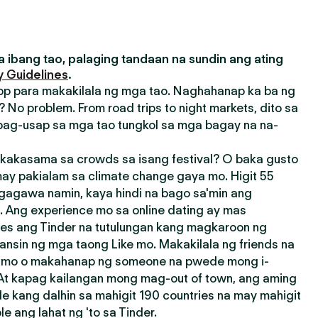
 ibang tao, palaging tandaan na sundin ang ating
 Guidelines
.
pp para makakilala ng mga tao. Naghahanap ka ba ng
 No problem. From road trips to night markets, dito sa
ag-usap sa mga tao tungkol sa mga bagay na na-
akasama sa crowds sa isang festival? O baka gusto
ay pakialam sa climate change gaya mo. Higit 55
agagawa namin, kaya hindi na bago sa'min ang
 Ang experience mo sa online dating ay mas
res ang Tinder na tutulungan kang magkaroon ng
ansin ng mga taong Like mo. Makakilala ng friends na
a mo o makahanap ng someone na pwede mong i-
 At kapag kailangan mong mag-out of town, ang aming
e kang dalhin sa mahigit 190 countries na may mahigit
 ang lahat ng 'to sa Tinder.