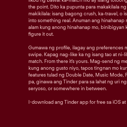
likod ng bawat ka-match mo ay isang totoong
the point. Dito ka pupunta para makakilala n
makikilala: isang bagong crush, ka-travel, o i
into something real. Anuman ang hinahanap m
alam kung anong hinahanap mo, binibigyan k
figure it out.
Gumawa ng profile, ilagay ang preferences m
swipe. Kapag nag-like ka ng isang tao at ni-lik
match. From there it's yours. Mag-send ng 
kung anong gusto niyo, tapos tingnan mo ku
features tulad ng Double Date, Music Mode, P
pa, ginawa ang Tinder para sa lahat ng uri ng
seryoso, or somewhere in between.
I-download ang Tinder app for free sa iOS at