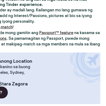
ng Tinder experience.
der ay madali lang. Kailangan mo lang gumawa ng
add ng Interest/Passions, pictures at bio sa iyong
 iyong personality.
-match
!
ede mong gamitin ang
Passport™ feature
na kasama sa
ions
. Sa pamamagitan ng Passport, pwede mong
on at makipag-match sa mga members na mula sa ibang
 Anong Location
 kanino sa buong
eles, Sydney,
Stara Zagora
?