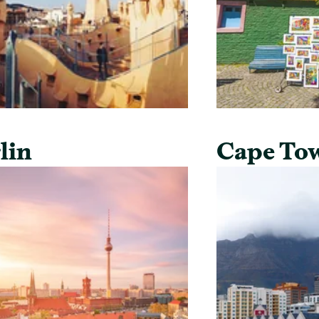
lin
Cape To