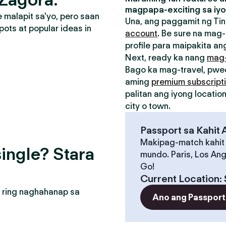
magpapa-exciting sa iyo
malapit sa'yo, pero saan
Una, ang paggamit ng Tin
pots at popular ideas in
account
. Be sure na mag-
profile para maipakita ang
Next, ready ka nang
mag
Bago ka mag-travel, pw
aming
premium subscript
palitan ang iyong locati
city o town.
Passport sa Kahit
Makipag-match kahit
ingle? Stara
mundo. Paris, Los Ang
Go!
Current Location
:
 ring naghahanap sa
Ano ang Passport