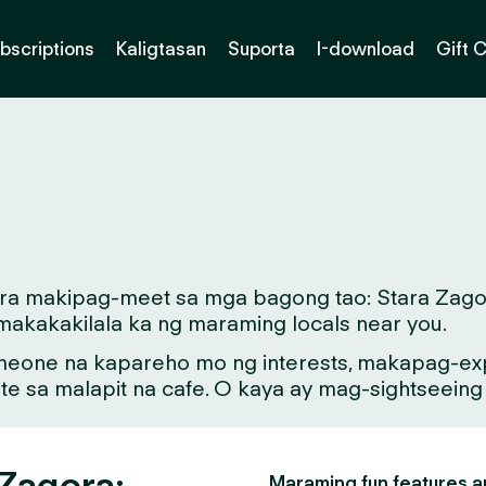
bscriptions
Kaligtasan
Suporta
I-download
Gift 
para makipag-meet sa mga bagong tao: Stara Zago
 makakakilala ka ng maraming locals near you.
meone na kapareho mo ng interests, makapag-exp
ate sa malapit na cafe. O kaya ay mag-sightseein
 Zagora:
Maraming fun features an