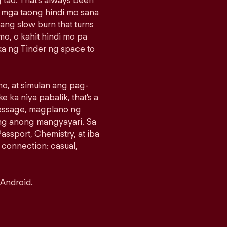
 tao. That's always been
g mga taong hindi mo sana
sang slow burn that turns
o, o kahit hindi mo pa
a ng Tinder ng space to
o, at simulan ang pag-
e ka niya pabalik, that's a
message, magplano ng
ng anong mangyayari. Sa
assport, Chemistry, at iba
 connection: casual,
 Android.