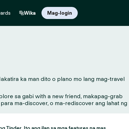
Cards
Wika
Mag-login
katira ka man dito o plano mo lang mag-travel
lore sa gabi with a new friend, makapag-grab
g para ma-discover, o ma-rediscover ang lahat ng
g Tinder. Ito ang ilan sa mga features na mas