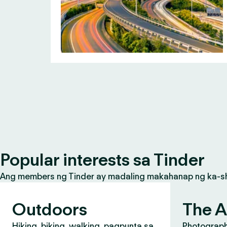
Popular interests sa Tinder
Ang members ng Tinder ay madaling makahanap ng ka-share
Outdoors
The A
Hiking, biking, walking, pagpunta sa
Photograph