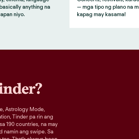
basically anything na
— mga tipo ng plano na 
apan niyo.
kapag may kasama!
inder?
e, Astrology Mode,
ation, Tinder pa rin ang
 sa 190 countries, na may
ad namin ang swipe. Sa