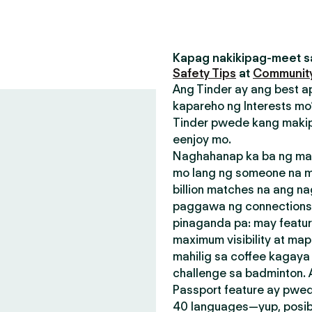
Kapag nakikipag-meet sa
Safety Tips
at
Community
Ang Tinder ay ang best a
kapareho ng Interests mo?
Tinder pwede kang makip
eenjoy mo.
Naghahanap ka ba ng mak
mo lang ng someone na m
billion matches na ang n
paggawa ng connections.
pinaganda pa: may featu
maximum visibility at map
mahilig sa coffee kagay
challenge sa badminton.
Passport feature ay pwed
40 languages—yup, posible