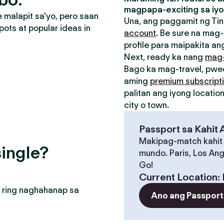
magpapa-exciting sa iyo
malapit sa'yo, pero saan
Una, ang paggamit ng Tin
pots at popular ideas in
account
. Be sure na mag-
profile para maipakita ang
Next, ready ka nang
mag
Bago ka mag-travel, pw
aming
premium subscript
palitan ang iyong locati
city o town.
Passport sa Kahit
Makipag-match kahit
ingle?
mundo. Paris, Los Ang
Go!
Current Location
:
 ring naghahanap sa
Ano ang Passport