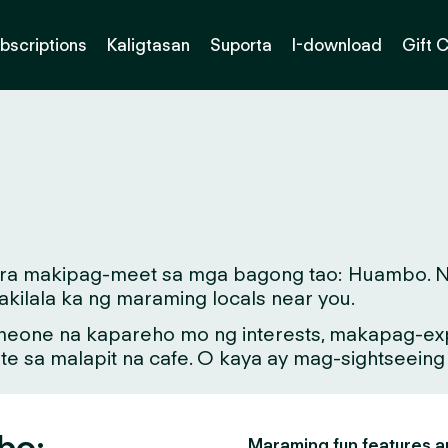
bscriptions
Kaligtasan
Suporta
I-download
Gift 
para makipag-meet sa mga bagong tao: Huambo. Na
kilala ka ng maraming locals near you.
meone na kapareho mo ng interests, makapag-exp
ate sa malapit na cafe. O kaya ay mag-sightseein
bo:
Maraming fun features an