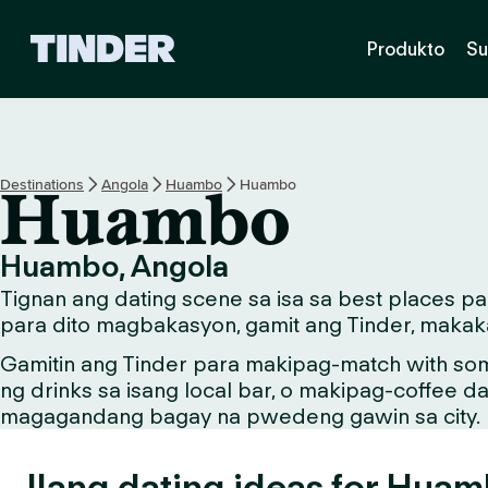
T
Produkto
Su
i
n
d
e
r
H
Destinations
Angola
Huambo
Huambo
Huambo
o
m
e
Huambo, Angola
Tignan ang dating scene sa isa sa best places 
para dito magbakasyon, gamit ang Tinder, makaka
Gamitin ang Tinder para makipag-match with so
ng drinks sa isang local bar, o makipag-coffee d
magagandang bagay na pwedeng gawin sa city.
Ilang dating ideas for Huam