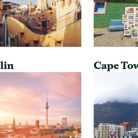
lin
Cape To