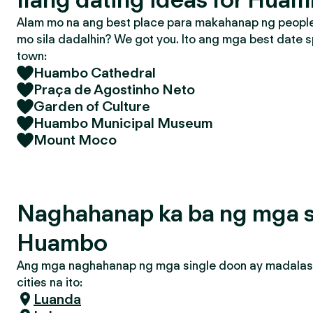
Alam mo na ang best place para makahanap ng people 
mo sila dadalhin? We got you. Ito ang mga best date s
town:
Huambo Cathedral
Praça de Agostinho Neto
Garden of Culture
Huambo Municipal Museum
Mount Moco
Naghahanap ka ba ng mga s
Huambo
Ang mga naghahanap ng mga single doon ay madalas
cities na ito:
Luanda