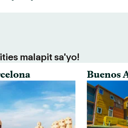
ties malapit sa'yo!
celona
Buenos A