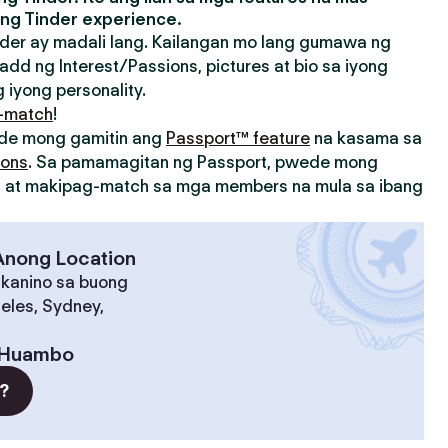
ng Tinder experience.
der ay madali lang. Kailangan mo lang gumawa ng
add ng Interest/Passions, pictures at bio sa iyong
 iyong personality.
-match
!
ede mong gamitin ang
Passport™ feature
na kasama sa
ions
. Sa pamamagitan ng Passport, pwede mong
on at makipag-match sa mga members na mula sa ibang
 Anong Location
 kanino sa buong
eles, Sydney,
Huambo
?