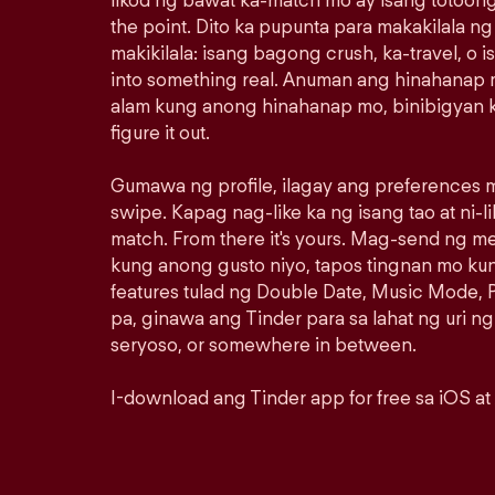
likod ng bawat ka-match mo ay isang totoong
the point. Dito ka pupunta para makakilala n
makikilala: isang bagong crush, ka-travel, o i
into something real. Anuman ang hinahanap m
alam kung anong hinahanap mo, binibigyan k
figure it out.
Gumawa ng profile, ilagay ang preferences m
swipe. Kapag nag-like ka ng isang tao at ni-lik
match. From there it's yours. Mag-send ng 
kung anong gusto niyo, tapos tingnan mo ku
features tulad ng Double Date, Music Mode, P
pa, ginawa ang Tinder para sa lahat ng uri ng
seryoso, or somewhere in between.
I-download ang Tinder app for free sa iOS at