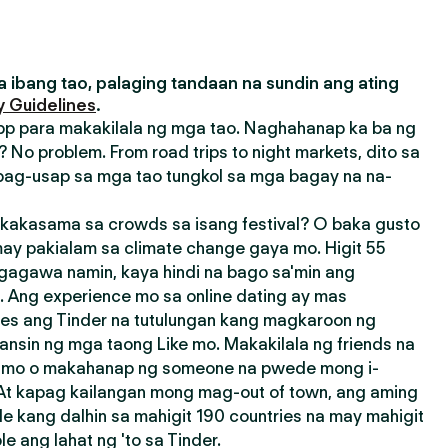
 ibang tao, palaging tandaan na sundin ang ating
 Guidelines
.
pp para makakilala ng mga tao. Naghahanap ka ba ng
 No problem. From road trips to night markets, dito sa
ag-usap sa mga tao tungkol sa mga bagay na na-
akasama sa crowds sa isang festival? O baka gusto
ay pakialam sa climate change gaya mo. Higit 55
agagawa namin, kaya hindi na bago sa'min ang
 Ang experience mo sa online dating ay mas
res ang Tinder na tutulungan kang magkaroon ng
ansin ng mga taong Like mo. Makakilala ng friends na
a mo o makahanap ng someone na pwede mong i-
 At kapag kailangan mong mag-out of town, ang aming
e kang dalhin sa mahigit 190 countries na may mahigit
 ang lahat ng 'to sa Tinder.