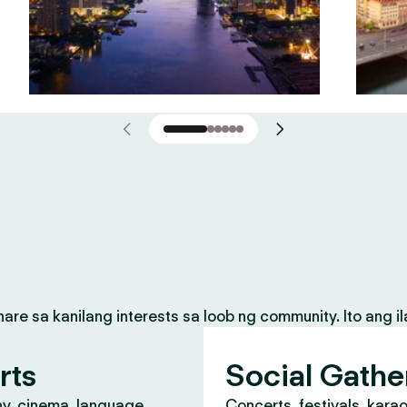
 sa kanilang interests sa loob ng community. Ito ang il
rts
Social Gathe
y, cinema, language
Concerts, festivals, kara