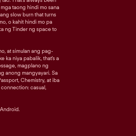
 tao. That's always been
g mga taong hindi mo sana
sang slow burn that turns
o, o kahit hindi mo pa
a ng Tinder ng space to
o, at simulan ang pag-
e ka niya pabalik, that's a
message, magplano ng
ng anong mangyayari. Sa
assport, Chemistry, at iba
 connection: casual,
 Android.