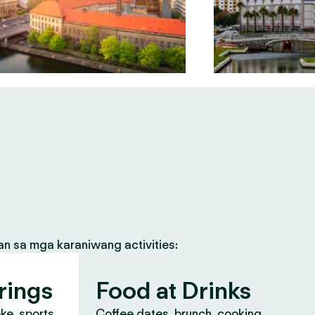
an sa mga karaniwang activities:
rings
Food at Drinks
oke, sports
Coffee dates, brunch, cooking