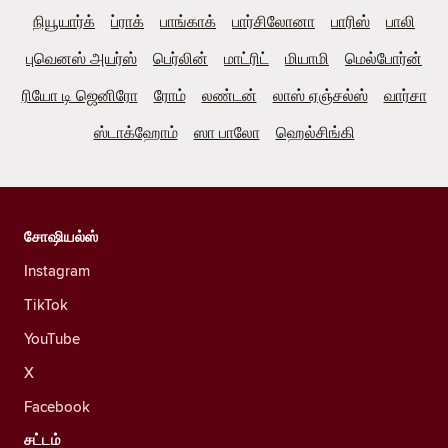
நியூயார்க்
ப்ராக்
பாங்காக்
பார்சிலோனா
பாரிஸ்
பாலி
புவெனஸ் அயர்ஸ்
பெர்லின்
மாட்ரிட்
மியாமி
மெல்போர்ன்
ரியோ டி ஜெனிரோ
ரோம்
லண்டன்
லாஸ் ஏஞ்சல்ஸ்
வார்சா
ஸ்டாக்ஹோம்
ஸா பாலோ
ஹெல்சிங்கி
சோஷியல்ஸ்
Instagram
TikTok
YouTube
X
Facebook
சட்டம்