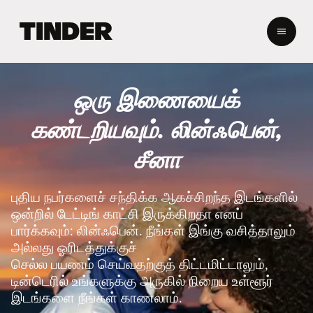
டி
ன்
டெ
ர்
ஹோ
ஒரு இணையைக்
ம்
கண்டறியவும். லின்ஃபென்,
சீனா
புதிய நபர்களைச் சந்திக்க ஆகச்சிறந்த இடங்களில்
ஒன்றில் டேட்டிங் காட்சி இருக்கிறதா எனப்
பார்க்கவும்: லின்ஃபென். நீங்கள் இங்கு வசித்தாலும்
அல்லது ஓரிடத்துக்குச்
செல்ல பயணம் செய்வதற்குத் திட்டமிட்டாலும்,
டின்டெரில் உங்களுக்கு அருகில் நிறைய உள்ளூர்
இடங்களை நீங்கள் காணலாம்.