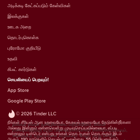
அடிக்கடி கேட்கப்படும் கேள்விகள்
இலக்குகள்
ஊடக அறை
தொடர்புகொள்க
புரோமோ குறியீடு
உதவி
கிஃட் கார்டுகள்
செயலியைப் பெறவும்!
App Store
Google Play Store
© 2026 Tinder LLC
நீங்கள் சீரியஸ் ஆன உறவையோ, கேசுவல் உறவையோ தேடுகின்றீர்களா
நாங்கள் உங்கள் தனியுரிமையை மதிக்கிறோம். எங்கள்
அல்லது இன்னும் என்னவென்று முடிவுசெய்யவில்லையா, எப்படி
வலைதளத்திற்கு வரும் பார்வையாளர்களைக் கணக்கெடுக்கவும்,
என்றாலும் டின்டெர் என்பது உங்கள் தொடர்புகள் தொடங்கும் இடம்
உங்களுக்கு சலுகைகளை வழங்கவும், மேலும் எமது சொந்த
ஆகும். 190 நாடுகளில் செயல்பாட்டிலுள்ளது, 55 பில்லியனுக்கும்