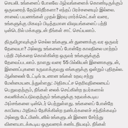
செயலி. உங்களைப் போலவே ஆர்வங்களைக் கொண்டிருக்கும்
ஒருவரைத் தேடுகிறீர்களா? எந்தப் பிரச்சனையும் இல்லை.
சாலைப் பயணங்கள் முதல் இரவு மார்க்கெட்கள் வரை,
உங்களுக்கு மிகவும் பிடித்தமான விஷயங்களைப் பற்றி
டின்டெரில் மக்களுடன் நீங்கள் சாட் செய்யலாம்.
திருவிழாவுக்குச் செல்ல உங்களுடன் துணைக்கு வர ஒருவர்
தேவையா? அல்லது உங்களைப் போன்றே காலநிலை மாற்றம்
பற்றி அக்கறை கொள்கின்ற ஒருவர் உங்களுக்குத்
தேவைப்படலாம். நாளது வரை 55 பில்லியன் இணைகளுடன்,
இணைப்புகளை உருவாக்குவது எங்களுக்கு ஒன்றும் புதிதல்ல.
ஆன்லைன் டேட்டிங் உடனான உங்கள் உறவு சற்று
மேன்மையடைந்துள்ளது: அதிகபட்ச தெரிவுநிலையைப்
பெறுவதற்கும், நீங்கள் லைக் செய்கின்ற நபர்களால்
கவனிக்கப்படுவதற்கும் உங்களுக்கு உதவக்கூடிய
அம்சங்களை டின்டெர் பெற்றுள்ளது. உங்களைப் போன்றே
காபியை அதிகம் நேசிக்கின்ற நண்பர்களைச் சந்திக்கவும்
அல்லது பேட்மிண்டனில் உங்களுடன் இணை சேர்ந்து
விளையாடக்கூடிய ஒருவரைக் கண்டறியவும். நீங்கள்