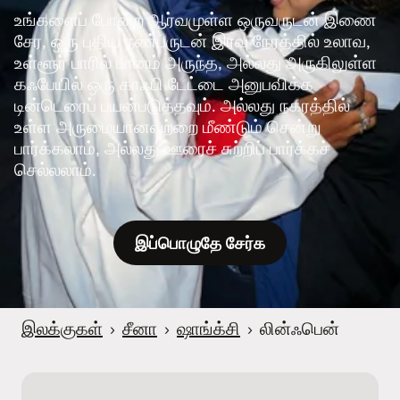
உங்களைப் போன்ற ஆர்வமுள்ள ஒருவருடன் இணை
சேர, ஒரு புதிய நண்பருடன் இரவு நேரத்தில் உலாவ,
உள்ளூர் பாரில் பானம் அருந்த, அல்லது அருகிலுள்ள
கஃபேயில் ஒரு காஃபி டேட்டை அனுபவிக்க
டின்டெரைப் பயன்படுத்தவும். அல்லது நகரத்தில்
உள்ள அருமையானவற்றை மீண்டும் சென்று
பார்க்கலாம், அல்லது ஊரைச் சுற்றிப் பார்க்கச்
செல்லலாம்.
இப்பொழுதே சேர்க
இலக்குகள்
›
சீனா
›
ஷாங்க்சி
›
லின்ஃபென்