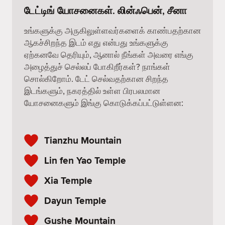
டேட்டிங் யோசனைகள். லின்ஃபென், சீனா
உங்களுக்கு அருகிலுள்ளவர்களைக் காண்பதற்கான
ஆகச்சிறந்த இடம் எது என்பது உங்களுக்கு
ஏற்கனவே தெரியும், ஆனால் நீங்கள் அவரை எங்கு
அழைத்துச் செல்லப் போகிறீர்கள்? நாங்கள்
சொல்கிறோம். டேட் செல்வதற்கான சிறந்த
இடங்களும், நகரத்தில் உள்ள பிரபலமான
யோசனைகளும் இங்கு கொடுக்கப்பட்டுள்ளன:
Tianzhu Mountain
Lin fen Yao Temple
Xia Temple
Dayun Temple
Gushe Mountain