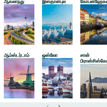
ஆக்லாந்து
இஸ்தான்புல்
கோபன்ஹேக
ஆம்ஸ்டர்டாம்
ஒஸ்லோ
சான்
பிரான்சிஸ்கே