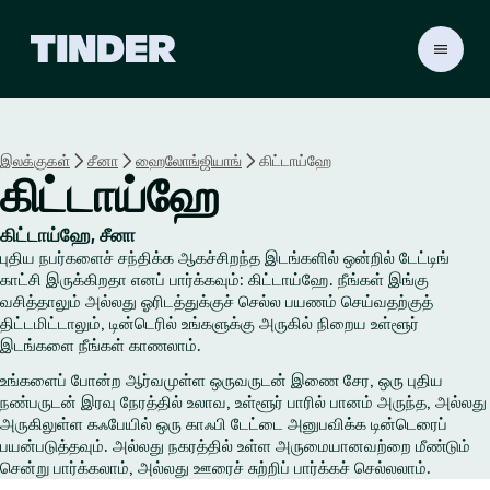
டி
ன்
டெ
ர்
ஹோ
இலக்குகள்
சீனா
ஹைலோங்ஜியாங்
கிட்டாய்ஹே
ம்
கிட்டாய்ஹே
கிட்டாய்ஹே, சீனா
புதிய நபர்களைச் சந்திக்க ஆகச்சிறந்த இடங்களில் ஒன்றில் டேட்டிங்
காட்சி இருக்கிறதா எனப் பார்க்கவும்: கிட்டாய்ஹே. நீங்கள் இங்கு
வசித்தாலும் அல்லது ஓரிடத்துக்குச் செல்ல பயணம் செய்வதற்குத்
திட்டமிட்டாலும், டின்டெரில் உங்களுக்கு அருகில் நிறைய உள்ளூர்
இடங்களை நீங்கள் காணலாம்.
உங்களைப் போன்ற ஆர்வமுள்ள ஒருவருடன் இணை சேர, ஒரு புதிய
நண்பருடன் இரவு நேரத்தில் உலாவ, உள்ளூர் பாரில் பானம் அருந்த, அல்லது
அருகிலுள்ள கஃபேயில் ஒரு காஃபி டேட்டை அனுபவிக்க டின்டெரைப்
பயன்படுத்தவும். அல்லது நகரத்தில் உள்ள அருமையானவற்றை மீண்டும்
சென்று பார்க்கலாம், அல்லது ஊரைச் சுற்றிப் பார்க்கச் செல்லலாம்.