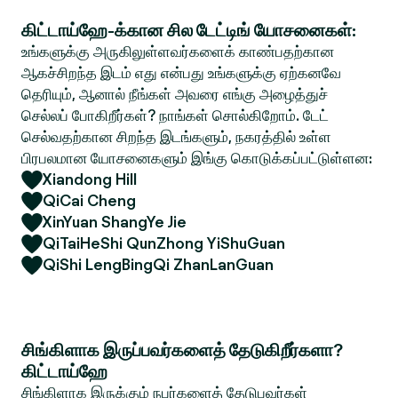
கிட்டாய்ஹே-க்கான சில டேட்டிங் யோசனைகள்:
உங்களுக்கு அருகிலுள்ளவர்களைக் காண்பதற்கான
ஆகச்சிறந்த இடம் எது என்பது உங்களுக்கு ஏற்கனவே
தெரியும், ஆனால் நீங்கள் அவரை எங்கு அழைத்துச்
செல்லப் போகிறீர்கள்? நாங்கள் சொல்கிறோம். டேட்
செல்வதற்கான சிறந்த இடங்களும், நகரத்தில் உள்ள
பிரபலமான யோசனைகளும் இங்கு கொடுக்கப்பட்டுள்ளன:
Xiandong Hill
QiCai Cheng
XinYuan ShangYe Jie
QiTaiHeShi QunZhong YiShuGuan
QiShi LengBingQi ZhanLanGuan
சிங்கிளாக இருப்பவர்களைத் தேடுகிறீர்களா?
கிட்டாய்ஹே
சிங்கிளாக இருக்கும் நபர்களைத் தேடுபவர்கள்