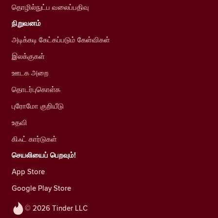
தொழில்நுட்ப வலைப்பதிவு
நிறுவனம்
அடிக்கடி கேட்கப்படும் கேள்விகள்
இலக்குகள்
ஊடக அறை
தொடர்புகொள்க
புரோமோ குறியீடு
உதவி
கிஃட் கார்டுகள்
செயலியைப் பெறவும்!
App Store
Google Play Store
© 2026 Tinder LLC