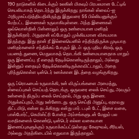
190 நாடுகளில் கிடைக்கும் உலகின் மிகவும் பிரபலமான டேட்டிங்
செயலியாகத் தொடர்ந்து இருக்கிறது; நாங்கள் ஸ்வைப்-ஐ
அறிமுகப்படுத்தியதிலிருந்து இதுவரை 55 பில்லியனுக்கும்
மேற்பட்ட இணைகள் உருவாகியுள்ளன. அந்த இணைகள்
ஒவ்வொன்றின் பின்னாலும் ஒரு உண்மையான மனிதர்
இருக்கிறார். அதுதான் எப்போதும் முக்கியமான விசயமாக
இருந்தது. இது தான் நீ இல்லையெனில் சந்தித்திருக்க முடியாத
மனிதர்களைச் சந்திக்கப் போகும் இடம்: ஒரு புதிய கிரஷ், ஒரு
பயணத் துணை, மெதுவாகத் தொடங்கி உண்மையானதாக மாறும்
ஒரு இணைப்பு. நீ எதைத் தேடிக்கொண்டிருந்தாலும், அல்லது
இன்னும் எதையும் தேடிக்கொண்டிருக்காவிட்டாலும், அதை
புரிந்துகொள்ள டின்டெர் உனக்கான இடத்தை வழங்குகிறது.
ஒரு ப்ரொஃபைல் உருவாக்கி, உன் விருப்பங்களை அமைத்து,
ஸ்வைப்புகள் செய்யத் தொடங்கு. ஒருவரை லைக் செய்து, அவரும்
உன்னைத் திரும்ப லைக் செய்தால், அது ஒரு இணை.
அதுக்கப்புறம், அது உன்னோடது. ஒரு செய்தி அனுப்பு, ஏதாவது
திட்டமிடு, என்ன நடக்கிறது என்று பார். டபுள் டேட், இசை வகை,
பாஸ்போர்ட், கெமிஸ்ட்ரி போன்ற அம்சங்களுடன் மேலும் பல
வசதிகளைக் கொண்டு, டின்டெர் எல்லா வகையான
இணைப்புகளுக்கும் உருவாக்கப்பட்டுள்ளது: கேஷுவல், சீரியஸ்,
அல்லது அதற்கிடையில் எதுவாக இருந்தாலும்.