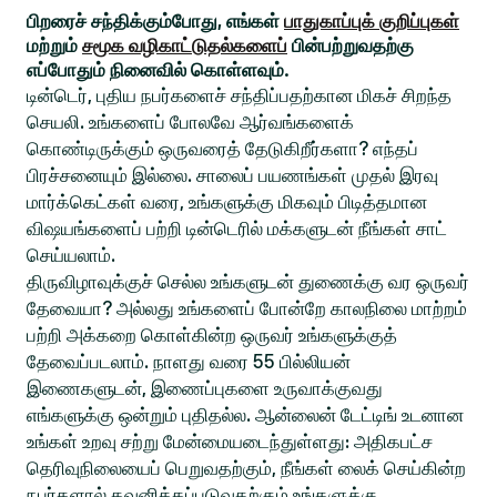
பிறரைச் சந்திக்கும்போது, எங்கள்
பாதுகாப்புக் குறிப்புகள்
மற்றும்
சமூக வழிகாட்டுதல்களைப்
பின்பற்றுவதற்கு
எப்போதும் நினைவில் கொள்ளவும்.
டின்டெர், புதிய நபர்களைச் சந்திப்பதற்கான மிகச் சிறந்த
செயலி. உங்களைப் போலவே ஆர்வங்களைக்
கொண்டிருக்கும் ஒருவரைத் தேடுகிறீர்களா? எந்தப்
பிரச்சனையும் இல்லை. சாலைப் பயணங்கள் முதல் இரவு
மார்க்கெட்கள் வரை, உங்களுக்கு மிகவும் பிடித்தமான
விஷயங்களைப் பற்றி டின்டெரில் மக்களுடன் நீங்கள் சாட்
செய்யலாம்.
திருவிழாவுக்குச் செல்ல உங்களுடன் துணைக்கு வர ஒருவர்
தேவையா? அல்லது உங்களைப் போன்றே காலநிலை மாற்றம்
பற்றி அக்கறை கொள்கின்ற ஒருவர் உங்களுக்குத்
தேவைப்படலாம். நாளது வரை 55 பில்லியன்
இணைகளுடன், இணைப்புகளை உருவாக்குவது
எங்களுக்கு ஒன்றும் புதிதல்ல. ஆன்லைன் டேட்டிங் உடனான
உங்கள் உறவு சற்று மேன்மையடைந்துள்ளது: அதிகபட்ச
தெரிவுநிலையைப் பெறுவதற்கும், நீங்கள் லைக் செய்கின்ற
நபர்களால் கவனிக்கப்படுவதற்கும் உங்களுக்கு