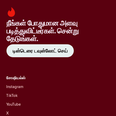
நீங்கள் போதுமான அளவு
படித்துவிட்டீர்கள். சென்று
தேடுங்கள்.
டின்டெரை டவுன்லோட் செய்
சோஷியல்ஸ்
Instagram
TikTok
YouTube
X