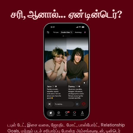
சரி, ஆனால்...
ஏன்
டின்டெர்?
டபுள் டேட், இசை வகை, ஜோதிட மோட், பாஸ்போர்ட், Relationship
Goals, மற்றும் படச் சரிபார்ப்பு போன்ற அம்சங்களுடன், டின்டெர்