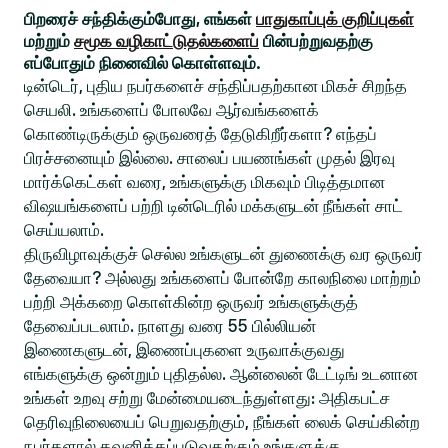
பிறரைச் சந்திக்கும்போது, எங்கள்
பாதுகாப்புக் குறிப்புகள்
மற்றும்
சமூக வழிகாட்டுதல்களைப்
பின்பற்றுவதற்கு
எப்போதும் நினைவில் கொள்ளவும்.
டின்டெர், புதிய நபர்களைச் சந்திப்பதற்கான மிகச் சிறந்த
செயலி. உங்களைப் போலவே ஆர்வங்களைக்
கொண்டிருக்கும் ஒருவரைத் தேடுகிறீர்களா? எந்தப்
பிரச்சனையும் இல்லை. சாலைப் பயணங்கள் முதல் இரவு
மார்க்கெட்கள் வரை, உங்களுக்கு மிகவும் பிடித்தமான
விஷயங்களைப் பற்றி டின்டெரில் மக்களுடன் நீங்கள் சாட்
செய்யலாம்.
திருவிழாவுக்குச் செல்ல உங்களுடன் துணைக்கு வர ஒருவர்
தேவையா? அல்லது உங்களைப் போன்றே காலநிலை மாற்றம்
பற்றி அக்கறை கொள்கின்ற ஒருவர் உங்களுக்குத்
தேவைப்படலாம். நாளது வரை 55 பில்லியன்
இணைகளுடன், இணைப்புகளை உருவாக்குவது
எங்களுக்கு ஒன்றும் புதிதல்ல. ஆன்லைன் டேட்டிங் உடனான
உங்கள் உறவு சற்று மேன்மையடைந்துள்ளது: அதிகபட்ச
தெரிவுநிலையைப் பெறுவதற்கும், நீங்கள் லைக் செய்கின்ற
நபர்களால் கவனிக்கப்படுவதற்கும் உங்களுக்கு