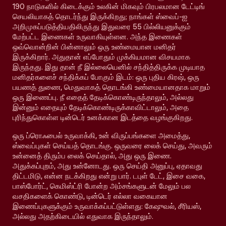
190 நாடுகளில் கிடைக்கும் உலகின் மிகவும் பிரபலமான டேட்டிங்
செயலியாகத் தொடர்ந்து இருக்கிறது; நாங்கள் ஸ்வைப்-ஐ
அறிமுகப்படுத்தியதிலிருந்து இதுவரை 55 பில்லியனுக்கும்
மேற்பட்ட இணைகள் உருவாகியுள்ளன. அந்த இணைகள்
ஒவ்வொன்றின் பின்னாலும் ஒரு உண்மையான மனிதர்
இருக்கிறார். அதுதான் எப்போதும் முக்கியமான விசயமாக
இருந்தது. இது தான் நீ இல்லையெனில் சந்தித்திருக்க முடியாத
மனிதர்களைச் சந்திக்கப் போகும் இடம்: ஒரு புதிய கிரஷ், ஒரு
பயணத் துணை, மெதுவாகத் தொடங்கி உண்மையானதாக மாறும்
ஒரு இணைப்பு. நீ எதைத் தேடிக்கொண்டிருந்தாலும், அல்லது
இன்னும் எதையும் தேடிக்கொண்டிருக்காவிட்டாலும், அதை
புரிந்துகொள்ள டின்டெர் உனக்கான இடத்தை வழங்குகிறது.
ஒரு ப்ரொஃபைல் உருவாக்கி, உன் விருப்பங்களை அமைத்து,
ஸ்வைப்புகள் செய்யத் தொடங்கு. ஒருவரை லைக் செய்து, அவரும்
உன்னைத் திரும்ப லைக் செய்தால், அது ஒரு இணை.
அதுக்கப்புறம், அது உன்னோடது. ஒரு செய்தி அனுப்பு, ஏதாவது
திட்டமிடு, என்ன நடக்கிறது என்று பார். டபுள் டேட், இசை வகை,
பாஸ்போர்ட், கெமிஸ்ட்ரி போன்ற அம்சங்களுடன் மேலும் பல
வசதிகளைக் கொண்டு, டின்டெர் எல்லா வகையான
இணைப்புகளுக்கும் உருவாக்கப்பட்டுள்ளது: கேஷுவல், சீரியஸ்,
அல்லது அதற்கிடையில் எதுவாக இருந்தாலும்.