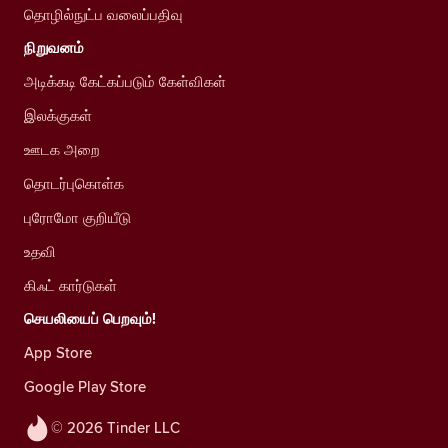
தொழில்நுட்ப வலைப்பதிவு
நிறுவனம்
அடிக்கடி கேட்கப்படும் கேள்விகள்
இலக்குகள்
ஊடக அறை
தொடர்புகொள்க
புரோமோ குறியீடு
உதவி
கிஃட் கார்டுகள்
செயலியைப் பெறவும்!
App Store
Google Play Store
© 2026 Tinder LLC