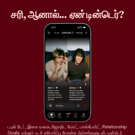
சரி, ஆனால்...
ஏன்
டின்டெர்?
டபுள் டேட், இசை வகை, ஜோதிட மோட், பாஸ்போர்ட், Relationship
Goals, மற்றும் படச் சரிபார்ப்பு போன்ற அம்சங்களுடன், டின்டெர்