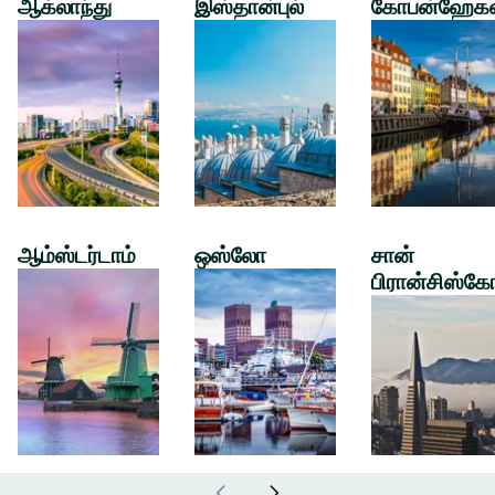
ஆக்லாந்து
இஸ்தான்புல்
கோபன்ஹேக
ஆம்ஸ்டர்டாம்
ஒஸ்லோ
சான்
பிரான்சிஸ்கே