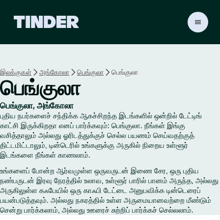
டி
ன்
டெ
ர்
ஹோ
இலக்குகள்
அங்கோலா
பெங்குலா
பெங்குலா
ம்
பெங்குலா
பெங்குலா, அங்கோலா
புதிய நபர்களைச் சந்திக்க ஆகச்சிறந்த இடங்களில் ஒன்றில் டேட்டிங்
காட்சி இருக்கிறதா எனப் பார்க்கவும்: பெங்குலா. நீங்கள் இங்கு
வசித்தாலும் அல்லது ஓரிடத்துக்குச் செல்ல பயணம் செய்வதற்குத்
திட்டமிட்டாலும், டின்டெரில் உங்களுக்கு அருகில் நிறைய உள்ளூர்
இடங்களை நீங்கள் காணலாம்.
உங்களைப் போன்ற ஆர்வமுள்ள ஒருவருடன் இணை சேர, ஒரு புதிய
நண்பருடன் இரவு நேரத்தில் உலாவ, உள்ளூர் பாரில் பானம் அருந்த, அல்லது
அருகிலுள்ள கஃபேயில் ஒரு காஃபி டேட்டை அனுபவிக்க டின்டெரைப்
பயன்படுத்தவும். அல்லது நகரத்தில் உள்ள அருமையானவற்றை மீண்டும்
சென்று பார்க்கலாம், அல்லது ஊரைச் சுற்றிப் பார்க்கச் செல்லலாம்.