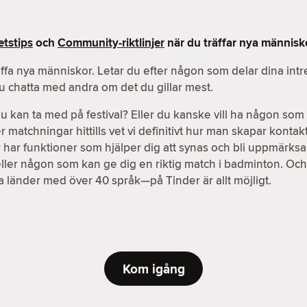
tstips
och
Community-riktlinjer
när du träffar nya människ
äffa nya människor. Letar du efter någon som delar dina int
du chatta med andra om det du gillar mest.
an ta med på festival? Eller du kanske vill ha någon som b
atchningar hittills vet vi definitivt hur man skapar kontakter
der har funktioner som hjälper dig att synas och bli uppmärks
eller någon som kan ge dig en riktig match i badminton. Oc
ika länder med över 40 språk—på Tinder är allt möjligt.
Kom igång