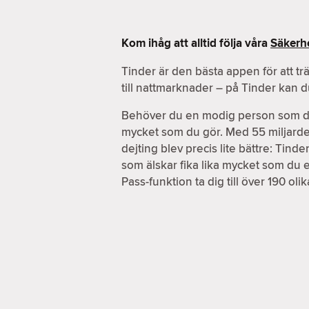
Kom ihåg att alltid följa våra
Säkerhe
Tinder är den bästa appen för att tr
till nattmarknader – på Tinder kan 
Behöver du en modig person som du k
mycket som du gör. Med 55 miljarder m
dejting blev precis lite bättre: Tin
som älskar fika lika mycket som du 
Pass-funktion ta dig till över 190 ol