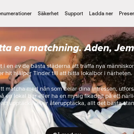
enumerationer
Säkerhet
Support
Ladda ner
Presen
tta en matchning. Aden, Je
et i en av de bästa städerna att träffa nya människ
r hit hjälper Tinder till att hitta lokalbor i närheten.
att matcha med nån som delar dina intressen, utfor
på en lokal bar eller ha en mysig fikadejt på ett närl
r att upptäcka, eller återupptäcka, allt det bästa sta