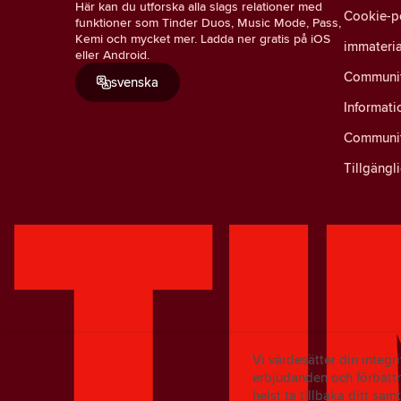
Här kan du utforska alla slags relationer med
Cookie-p
funktioner som Tinder Duos, Music Mode, Pass,
Kemi och mycket mer. Ladda ner gratis på iOS
immateria
eller Android.
Community
svenska
Informati
Communit
Tillgängl
Vi värdesätter din integ
erbjudanden och förbättr
helst ta tillbaka ditt sam