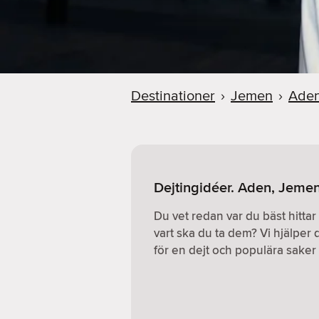
Destinationer
›
Jemen
›
Ade
Dejtingidéer. Aden, Jeme
Du vet redan var du bäst hitta
vart ska du ta dem? Vi hjälper d
för en dejt och populära saker a