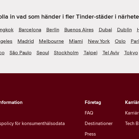
olla in vad som händer i fler Tinder-städer i närhete
ngkok
Barcelona
Berlin
Buenos Aires
Dubai
Dublin
geles
Madrid
Melbourne
Miami
New York
Oslo
Par
co
São Paulo
Seoul
Stockholm
Taipei
Tel Aviv
Tokyo
information
Företag
Karriä
FAQ
Karriär
tspolicy för konsumenthälsodata
Destinationer
Tech B
Press