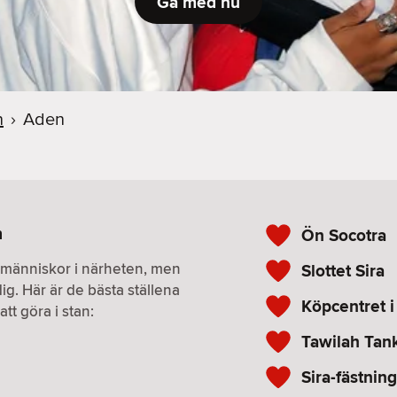
Gå med nu
n
›
Aden
n
Ön Socotra
r människor i närheten, men
Slottet Sira
ig. Här är de bästa ställena
Köpcentret 
tt göra i stan:
Tawilah Tank
Sira-fästnin