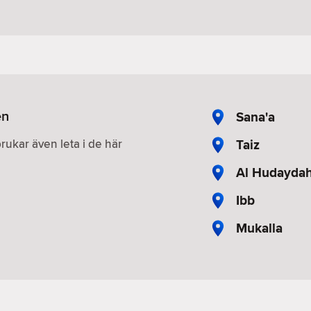
en
Sana'a
Taiz
brukar även leta i de här
Al Hudayda
Ibb
Mukalla