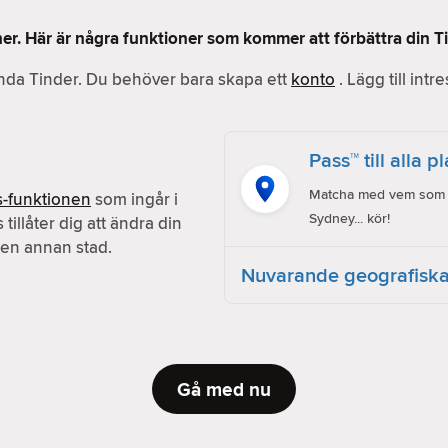
ner. Här är några funktioner som kommer att förbättra din T
vända Tinder. Du behöver bara skapa ett
konto
. Lägg till intr
Pass™ till alla p
Matcha med vem som he
s-funktionen
som ingår i
Sydney... kör!
s tillåter dig att ändra din
en annan stad.
Nuvarande geografiska
Gå med nu