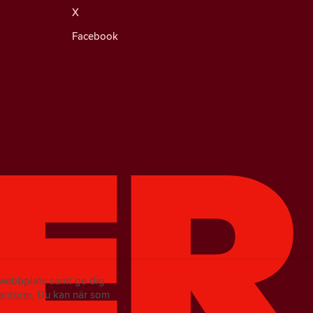
X
Facebook
r webbplats samt ge dig
antörer.
Du kan när som