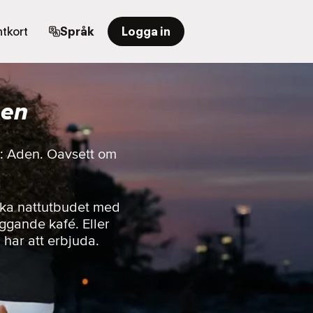
tkort
Språk
Logga in
men
or: Aden. Oavsett om
ska nattutbudet med
iggande kafé. Eller
n har att erbjuda.