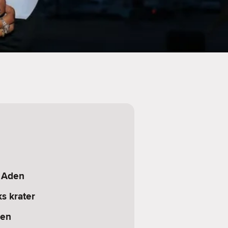
i Aden
s krater
gen