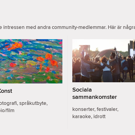
e intressen med andra community-medlemmar. Här är några v
Sociala
Konst
sammankomster
otografi, språkutbyte,
konserter, festivaler,
io/film
karaoke, idrott