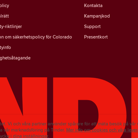
olicy
Kontakta
lrätt
Kampanjkod
-riktlinjer
Support
on om säkerhetspolicy för Colorado
Presentkort
yinfo
ighetsåtagande
ritet. Vi och våra partner använder spårare för att mäta besök på vå
a vår marknadsföring på Tinder.
Mer info om cookies och våra lever
tycke i dina inställningar.