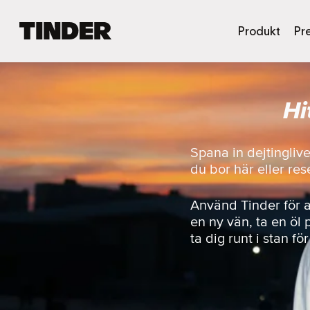
T
Produkt
Pr
i
n
d
e
Hi
r
s
s
t
Spana in dejtingliv
a
du bor här eller rese
r
t
s
Använd Tinder för 
i
en ny vän, ta en öl 
d
ta dig runt i stan fö
a