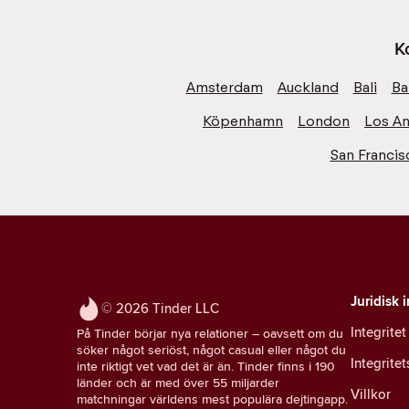
K
Amsterdam
Auckland
Bali
Ba
Köpenhamn
London
Los An
San Francis
Juridisk 
© 2026 Tinder LLC
Integritet
På Tinder börjar nya relationer – oavsett om du
söker något seriöst, något casual eller något du
Integrite
inte riktigt vet vad det är än. Tinder finns i 190
länder och är med över 55 miljarder
Villkor
matchningar världens mest populära dejtingapp.