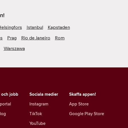
n!
Helsingfors
Istanbul
Kapstaden
is
Prag
Rio de Janeiro
Rom
Warszawa
r och jobb
Sociala medier
Skaffa appen!
portal
Instagram
App Store
log
TikTok
Google Play Store
YouTube